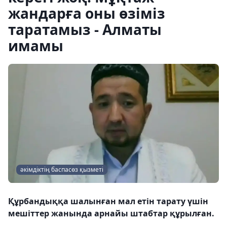
жандарға оны өзіміз
таратамыз - Алматы
имамы
әкімдіктің баспасөз қызметі
Құрбандыққа шалынған мал етін тарату үшін
мешіттер жанында арнайы штабтар құрылған.