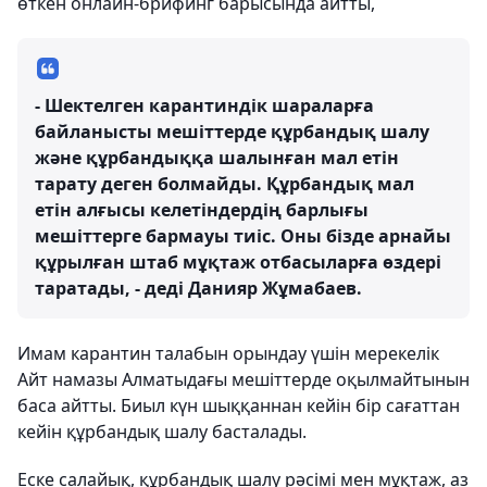
өткен онлайн-брифинг барысында айтты,
- Шектелген карантиндік шараларға
байланысты мешіттерде құрбандық шалу
және құрбандыққа шалынған мал етін
тарату деген болмайды. Құрбандық мал
етін алғысы келетіндердің барлығы
мешіттерге бармауы тиіс. Оны бізде арнайы
құрылған штаб мұқтаж отбасыларға өздері
таратады, - деді Данияр Жұмабаев.
Имам карантин талабын орындау үшін мерекелік
Айт намазы Алматыдағы мешіттерде оқылмайтынын
баса айтты. Биыл күн шыққаннан кейін бір сағаттан
кейін құрбандық шалу басталады.
Еске салайық, құрбандық шалу рәсімі мен мұқтаж, аз