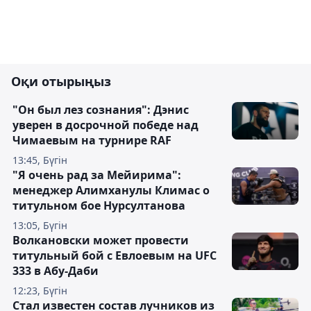
Оқи отырыңыз
"Он был лез сознания": Дэнис
уверен в досрочной победе над
Чимаевым на турнире RAF
13:45, Бүгін
"Я очень рад за Мейирима":
менеджер Алимханулы Климас о
титульном бое Нурсултанова
13:05, Бүгін
Волкановски может провести
титульный бой с Евлоевым на UFC
333 в Абу-Даби
12:23, Бүгін
Стал известен состав лучников из