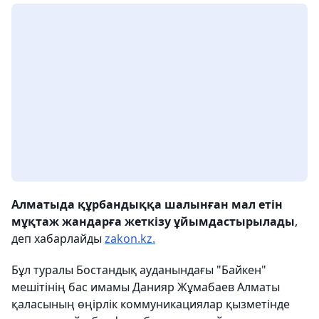
Алматыда қ
ұрбандыққа шалынған мал етін
мұқтаж жандарға жеткізу ұйымдастырылады
,
деп хабарлайды
zakon.kz.
Бұл туралы Бостандық ауданындағы "Байкен"
мешітінің бас имамы Данияр Жұмабаев Алматы
қаласының өңірлік коммуникациялар қызметінде