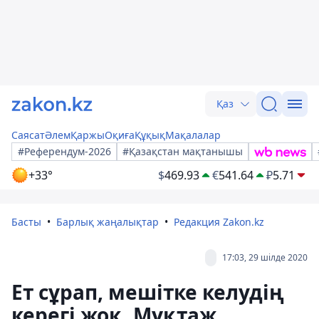
Қаз
Саясат
Әлем
Қаржы
Оқиға
Құқық
Мақалалар
#Референдум-2026
#Қазақстан мақтанышы
+33°
$
469.93
€
541.64
₽
5.71
Басты
Барлық жаңалықтар
Редакция Zakon.kz
17:03, 29 шілде 2020
Ет сұрап, мешітке келудің
керегі жоқ. Мұқтаж