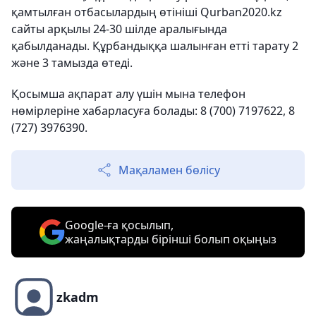
қамтылған отбасылардың өтініші Qurban2020.kz
сайты арқылы 24-30 шілде аралығында
қабылданады. Құрбандыққа шалынған етті тарату 2
және 3 тамызда өтеді.
Қосымша ақпарат алу үшін мына телефон
нөмірлеріне хабарласуға болады: 8 (700) 7197622, ​​8
(727) 3976390.
Мақаламен бөлісу
Google-ға қосылып,
жаңалықтарды бірінші болып оқыңыз
zkadm