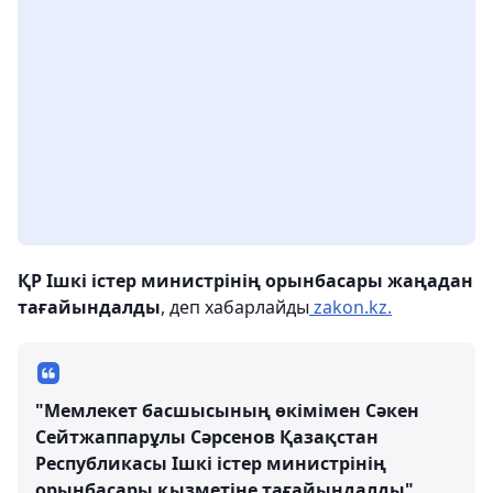
ҚР Ішкі істер министрінің орынбасары жаңадан
тағайындалды
, деп хабарлайды
zakon.kz.
"Мемлекет басшысының өкімімен Сәкен
Сейтжаппарұлы Сәрсенов Қазақстан
Республикасы Ішкі істер министрінің
орынбасары қызметіне тағайындалды",