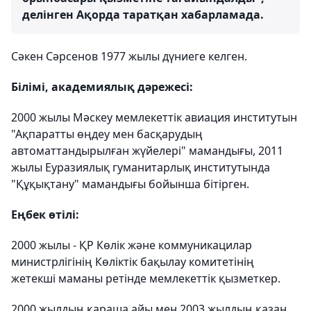
делінген Ақорда таратқан хабарламада.
Сәкен Сәрсенов 1977 жылы дүниеге келген.
Білімі, академиялық дәрежесі:
2000 жылы Мәскеу мемлекеттік авиация институтын
"Ақпаратты өңдеу мен басқарудың
автоматтандырылған жүйелері" мамандығы, 2011
жылы Еуразиялық гуманитарлық институтында
"Құқықтану" мамандығы бойынша бітірген.
Еңбек өтілі:
2000 жылы - ҚР Көлік және коммуникацилар
министрлігінің Көліктік бақылау комитетінің
жетекші маманы ретінде мемлекеттік қызметкер.
2000 жылдың қараша айы мен 2003 жылдың қазан