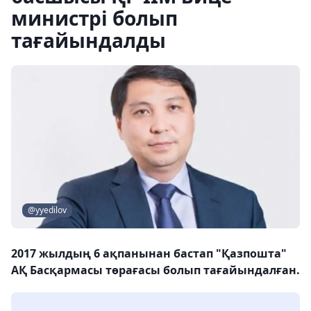
министрі болып
тағайындалды
@yyedilov
2017 жылдың 6 ақпанынан бастап "Қазпошта"
АҚ Басқармасы төрағасы болып тағайындалған.