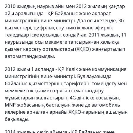
2010 жылдың наурыз айы мен 2012 жылдың қаңтар
айы аралығында - ҚР Байланыс және ақпарат
министрлігінің вице-министрі. Дәл осы кезеңде, 3G
қызметтері, цифрлық спутниктік және эфирлік
теледидар іске қосылды, сондай-ақ, 2011 жылдың 11
наурызында осы мекемеге тапсырылған халыққа
қызмет көрсету орталықтары (ХҚКО) жаңғыртылып
автоматтандырылды.
2012 жылы 1 ақпанда - ҚР Көлік және коммуникация
министрлігінің вице-министрі. Бұл лауазымда
байланыс қызметтерінің тарифтерін төмендету мен
мемлекеттік қызметтерді автоматтандыру
жұмыстарын жалғастырып, 4G-дің іске қосылуын,
MNP жобасының басталуын және де автомобиль
иелеріне арналған арнайы ХҚКО-ларының ашылуын
бақылады.
2014 жылдың сәуір айында - ҚР Байланыс және