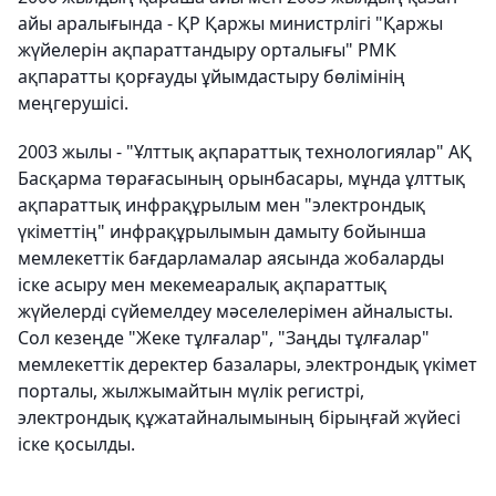
айы аралығында - ҚР Қаржы министрлігі "Қаржы
жүйелерін ақпараттандыру орталығы" РМК
ақпаратты қорғауды ұйымдастыру бөлімінің
меңгерушісі.
2003 жылы - "Ұлттық ақпараттық технологиялар" АҚ
Басқарма төрағасының орынбасары, мұнда ұлттық
ақпараттық инфрақұрылым мен "электрондық
үкіметтің" инфрақұрылымын дамыту бойынша
мемлекеттік бағдарламалар аясында жобаларды
іске асыру мен мекемеаралық ақпараттық
жүйелерді сүйемелдеу мәселелерімен айналысты.
Сол кезеңде "Жеке тұлғалар", "Заңды тұлғалар"
мемлекеттік деректер базалары, электрондық үкімет
порталы, жылжымайтын мүлік регистрі,
электрондық құжатайналымының бірыңғай жүйесі
іске қосылды.