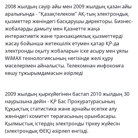
2008 жылдың сәуір айы мен 2009 жылдың қазан айы
аралығында - "Қазақтелеком" АҚ-тың электрондық
қызметтер жөніндегі басқарушы директоры. Бизнес-
жобаларды дамыту мен Қазнетте жаңа
интерактивтік және транзакциялық қызметтерді
жасау бойынша жетекшілік етумен қатар ҚР-да
электронды оқыту жобаларын іске асыру мен ұялы
WiMAX технологиясының негізінде желі құру
мәселерімен айналысты. Телекомнан инфокомға
көшу тұжырымдамасын әзірледі
2009 жылдың қыркүйегінен бастап 2010 жылдың 30
наурызына дейін - ҚР Бас Прокуратурасының
Құқықтық статистика және арнайы есепке алу
жөніндегі комитет төрағасының орынбасары.
Қылмыстық істердің электронды тіркеу жүйесін
(электрондық ӨЕҚ) әзірлеп енгізді.