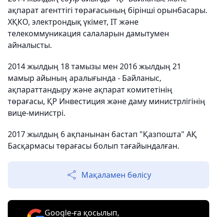
ақпарат агенттігі төрағасының бірінші орынбасары.
ХҚКО, электрондық үкімет, IT және
телекоммуникация салаларын дамытумен
айналысты.
2014 жылдың 18 тамызы мен 2016 жылдың 21
мамыр айының аралығында - Байланыс,
ақпараттандыру және ақпарат комитетінің
төрағасы, ҚР Инвестиция және даму министрлігінің
вице-министрі.
2017 жылдың 6 ақпанынан бастап "Қазпошта" АҚ
Басқармасы төрағасы болып тағайындалған.
Мақаламен бөлісу
Google-ға қосылып,