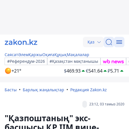
Қаз
Саясат
Әлем
Қаржы
Оқиға
Құқық
Мақалалар
#Референдум-2026
#Қазақстан мақтанышы
+21°
$
469.93
€
541.64
₽
5.71
Басты
Барлық жаңалықтар
Редакция Zakon.kz
23:12, 03 тамыз 2020
"Қазпоштаның" экс-
басшысы ҚР ІІМ вице-