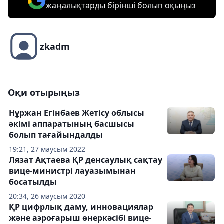
жаңалықтарды бірінші болып оқыңыз
zkadm
Оқи отырыңыз
Нұржан Егінбаев Жетісу облысы
әкімі аппаратының басшысы
болып тағайындалды
19:21, 27 маусым 2022
Лязат Ақтаева ҚР денсаулық сақтау
вице-министрі лауазымынан
босатылды
20:34, 26 маусым 2020
ҚР цифрлық даму, инновациялар
және аэроғарыш өнеркәсібі вице-