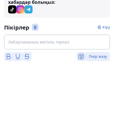
хабардар болыңыз:
Пікірлер
0
Кіру
Пікір жазу