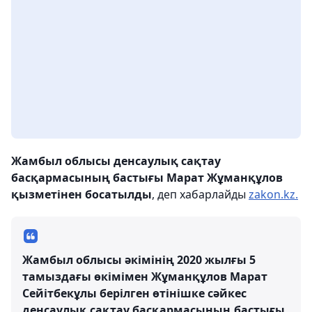
Жамбыл облысы денсаулық сақтау
басқармасының бастығы
Марат Жұманқұлов
қызметінен босатылды
, деп хабарлайды
zakon.kz.
Жамбыл облысы әкімінің 2020 жылғы 5
тамыздағы өкімімен Жұманқұлов Марат
Сейітбекұлы берілген өтінішке сәйкес
денсаулық сақтау басқармасының бастығы