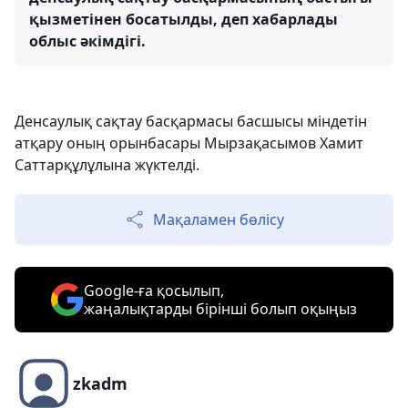
қызметінен босатылды, деп хабарлады
облыс әкімдігі.
Денсаулық сақтау басқармасы басшысы міндетін
атқару оның орынбасары Мырзақасымов Хамит
Саттарқұлұлына жүктелді.
Мақаламен бөлісу
Google-ға қосылып,
жаңалықтарды бірінші болып оқыңыз
zkadm