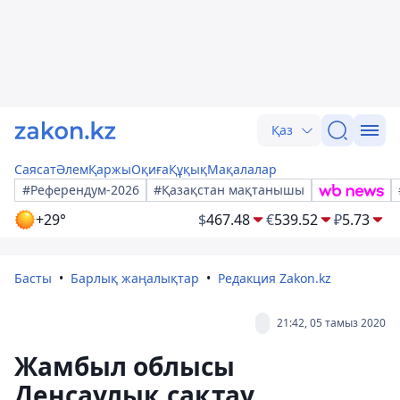
Қаз
Саясат
Әлем
Қаржы
Оқиға
Құқық
Мақалалар
#Референдум-2026
#Қазақстан мақтанышы
+29°
$
467.48
€
539.52
₽
5.73
Басты
Барлық жаңалықтар
Редакция Zakon.kz
21:42, 05 тамыз 2020
Жамбыл облысы
Денсаулық сақтау