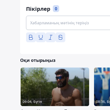
Пікірлер
0
Оқи отырыңыз
09:04, Бүгін
08:36, Б