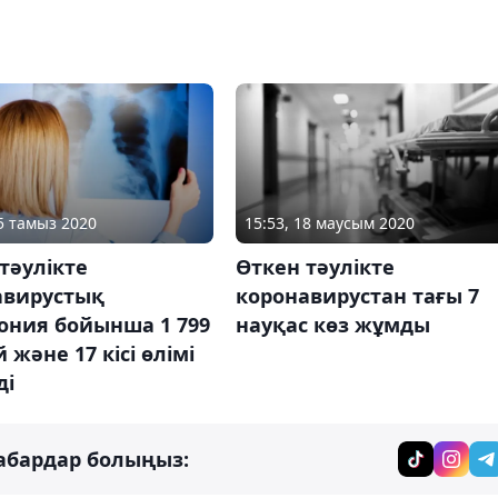
05 тамыз 2020
15:53, 18 маусым 2020
тәулікте
Өткен тәулікте
авирустық
коронавирустан тағы 7
ония бойынша 1 799
науқас көз жұмды
 және 17 кісі өлімі
ді
абардар болыңыз: