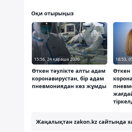
Оқи отырыңыз
15:56, 24 қараша 2020
16:53, 
Өткен тәулікте алты адам
Өткен 
коронавирустан, бір адам
корон
пневмониядан көз жұмды
пневм
жағдай
тіркел
Жаңалықтан zakon.kz сайтында х