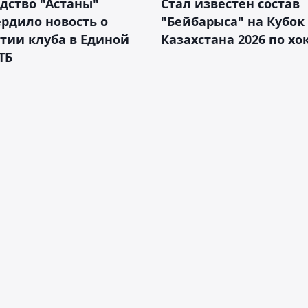
дство "Астаны"
Стал известен состав
рдило новость о
"Бейбарыса" на Кубок
тии клуба в Единой
Казахстана 2026 по х
ТБ