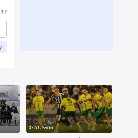
Кіру
у
07:51, Бүгін