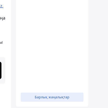
z.
аңа
пы
Барлық жаңалықтар