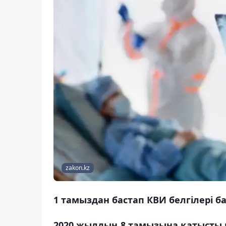
zakon.kz
1 тамыздан бастап КВИ белгілері б
2020 жылдың 8 тамызына қатысты 