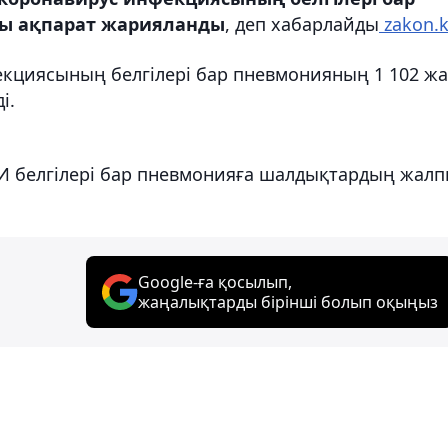
ы ақпарат жарияланды
, деп хабарлайды
zakon.k
фекциясының белгілері бар пневмонияның 1 102 ж
і.
ВИ белгілері бар пневмонияға шалдықтардың жал
Google-ға қосылып,
жаңалықтарды бірінші болып оқыңыз