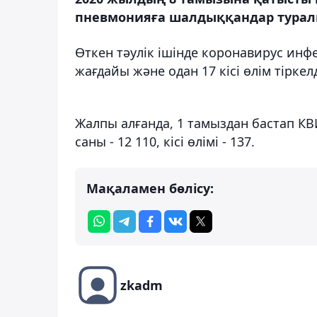
пневмонияға шалдыққандар турал
Өткен тәулік ішінде коронавирус ин
жағдайы және одан 17 кісі өлім тіркелд
Жалпы алғанда, 1 тамыздан бастап К
саны - 12 110, кісі өлімі - 137.
Мақаламен бөлісу:
zkadm