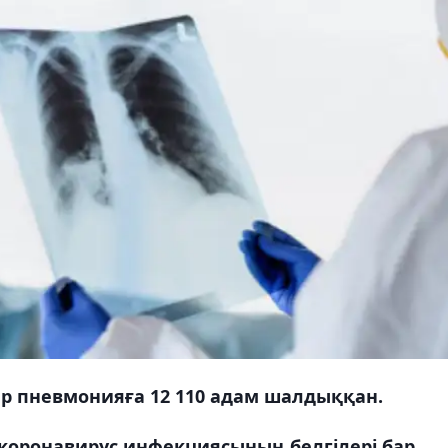
ар пневмонияға 12 110 адам шалдыққан.
коронавирус инфекциясының белгілері бар