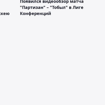
Появился видеообзор матча
"Партизан" – "Тобыл" в Лиге
оккею
Конференций