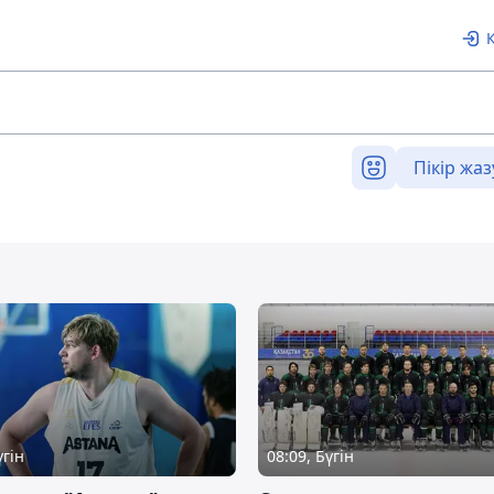
Пікір жаз
үгін
08:09, Бүгін