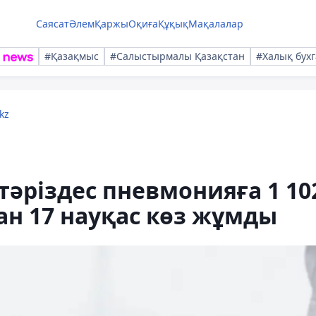
Саясат
Әлем
Қаржы
Оқиға
Құқық
Мақалалар
#Қазақмыс
#Салыстырмалы Қазақстан
#Халық бухг
kz
тәріздес пневмонияға 1 10
н 17 науқас көз жұмды