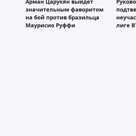
Арман Царукян выйдет
Руково
значительным фаворитом
подтве
на бой против бразильца
неучас
Маурисио Руффи
лиге В