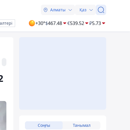
Алматы
Қаз
+30°
$
467.48
€
539.52
₽
5.73
алтері
2
Соңғы
Танымал