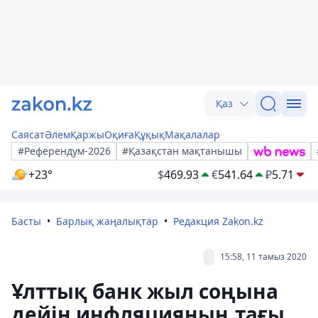
Қаз
Саясат
Әлем
Қаржы
Оқиға
Құқық
Мақалалар
#Референдум-2026
#Қазақстан мақтанышы
+23°
$
469.93
€
541.64
₽
5.71
Басты
Барлық жаңалықтар
Редакция Zakon.kz
15:58, 11 тамыз 2020
Ұлттық банк жыл соңына
дейін инфляцияның тағы