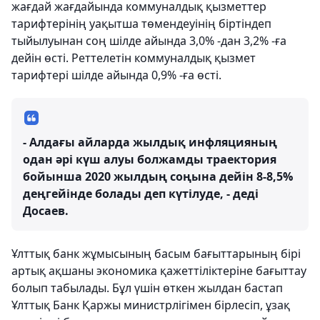
жағдай жағдайында коммуналдық қызметтер
тарифтерінің уақытша төмендеуінің біртіндеп
тыйылуынан соң шілде айында 3,0% -дан 3,2% -ға
дейін өсті. Реттелетін коммуналдық қызмет
тарифтері шілде айында 0,9% -ға өсті.
- Алдағы айларда жылдық инфляцияның
одан әрі күш алуы болжамды траектория
бойынша 2020 жылдың соңына дейін 8-8,5%
деңгейінде болады деп күтілуде, - деді
Досаев.
Ұлттық банк жұмысының басым бағыттарының бірі
артық ақшаны экономика қажеттіліктеріне бағыттау
болып табылады. Бұл үшін өткен жылдан бастап
Ұлттық Банк Қаржы министрлігімен бірлесіп, ұзақ