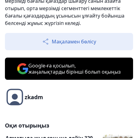
мерзімді бағалы қағаздар шығару санын азайта
отырып, орта мерзімді сегменттегі мемлекеттік
бағалы қағаздардың ұсынысын ұлғайту бойынша
белсенді жұмыс жүргізіп келеді.
Мақаламен бөлісу
Google-ға қосылып,
жаңалықтарды бірінші болып оқыңыз
zkadm
Оқи отырыңыз