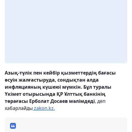
Азық-түлік пен кейбір қызметтердің бағасы
өсуін жалғастыруда, сондықтан алда
инфляцияның күшеюі мүмкін. Бұл туралы
Үкімет отырысында ҚР Ұлттық банкінің
төрағасы Ерболат Досаев мәлімдеді
, деп
хабарлайды
zakon.kz.