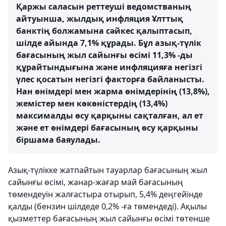
Қаржы саласын реттеуші ведомстваның
айтуынша, жылдық инфляция Ұлттық
банктің болжамына сәйкес қалыптасып,
шілде айында 7,1% құрады. Бұл азық-түлік
бағасының жыл сайынғы өсімі 11,3% -ды
құрайтындығына және инфляцияға негізгі
үлес қосатын негізгі факторға байланысты.
Нан өнімдері мен жарма өнімдерінің (13,8%),
жемістер мен көкөністердің (13,4%)
максималды өсу қарқыны сақталған, ал ет
және ет өнімдері бағасының өсу қарқыны
біршама баяулады.
Азық-түлікке жатпайтын тауарлар бағасының жыл
сайынғы өсімі, жанар-жағар май бағасының
төмендеуін жалғастыра отырып, 5,4% деңгейінде
қалды (бензин шілдеде 0,2% -ға төмендеді). Ақылы
қызметтер бағасының жыл сайынғы өсімі төтенше