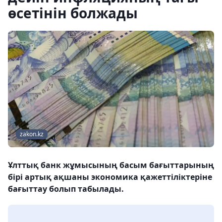
өсетінін болжады
zakon.kz
Ұлттық банк жұмысының басым бағыттарының
бірі артық ақшаны экономика қажеттіліктеріне
бағыттау болып табылады.