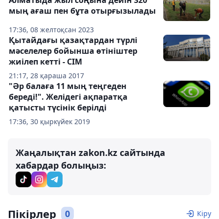
Алматыда жыл соңына дейін 320
мың ағаш пен бұта отырғызылады
17:36, 08 желтоқсан 2023
Қытайдағы қазақтардан түрлі
мәселелер бойынша өтініштер
жиілеп кетті - СІМ
21:17, 28 қараша 2017
"Әр балаға 11 мың теңгеден
береді!". Желідегі ақпаратқа
қатысты түсінік берілді
17:36, 30 қыркүйек 2019
Жаңалықтан zakon.kz сайтында
хабардар болыңыз:
Пікірлер
0
Кіру