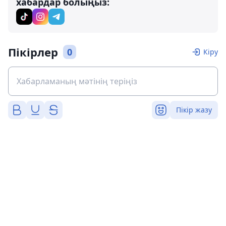
хабардар болыңыз:
Пікірлер
0
Кіру
Пікір жазу