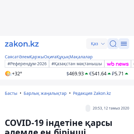
Қаз
Саясат
Әлем
Қаржы
Оқиға
Құқық
Мақалалар
#Референдум-2026
#Қазақстан мақтанышы
+32°
$
469.93
€
541.64
₽
5.71
Басты
Барлық жаңалықтар
Редакция Zakon.kz
20:53, 12 тамыз 2020
COVID-19 індетіне қарсы
әлемде ең бірінші