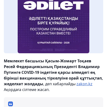
Мемлекет басшысы Қасым-Жомарт Тоқаев
Ресей Федерациясының Президенті Владимир
Путинге COVID-19 індетіне қарсы әлемдегі ең
бірінші вакцинаның тіркелуіне орай құттықтап,
жеделхат жолдады
, деп хабарлайды
zakon.kz
Ақордаға сілтеме жасап.