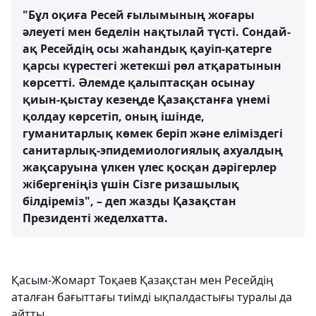
"Бұл оқиға Ресей ғылымының жоғары
әлеуеті мен беделін нақтылай түсті. Сондай-
ақ Ресейдің осы жаһандық қауіп-қатерге
қарсы күрестегі жетекші рөл атқаратынын
көрсетті. Әлемде қалыптасқан осынау
қиын-қыстау кезеңде Қазақстанға үнемі
қолдау көрсетіп, оның ішінде,
гуманитарлық көмек беріп және еліміздегі
санитарлық-эпидемиологиялық ахуалдың
жақсаруына үлкен үлес қосқан дәрігерлер
жібергеніңіз үшін Сізге ризашылық
білдіреміз", – деп жазды Қазақстан
Президенті жеделхатта.
Қасым-Жомарт Тоқаев Қазақстан мен Ресейдің
аталған бағыттағы тиімді ықпалдастығы туралы да
айтты.