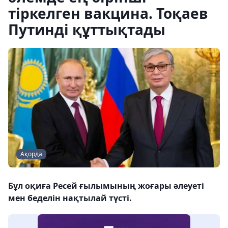
тіркелген вакцина. Тоқаев
Путинді құттықтады
Ақорда
Бұл оқиға Ресей ғылымының жоғары әлеуеті
мен беделін нақтылай түсті.