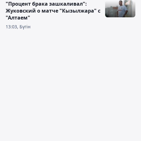
"Процент брака зашкаливал":
Жуковский о матче "Кызылжара" с
"Алтаем"
13:03, Бүгін