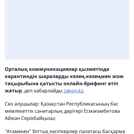
Орталық коммуникациялар қызметінде
карантиндік шараларды кезең-кезеңмен жою
тақырыбына қатысты онлайн-брифинг өтіп
жатыр
, деп хабарлайды
zakon.kz.
Сөз алушылар: Қазақстан Республикасының бас
мемлекеттік санитарлық дәрігері Есмағамбетова
Айжан Серікбайқызы;
"Атамекен" Ұлттық кәсіпкерлер палатасы басқарма