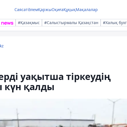
Саясат
Әлем
Қаржы
Оқиға
Құқық
Мақалалар
#Қазақмыс
#Салыстырмалы Қазақстан
#Халық бухг
kz
рді уақытша тіркеудің
ы күн қалды