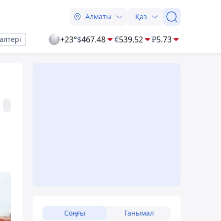
Алматы
Қаз
+23°
$
467.48
€
539.52
₽
5.73
алтері
Соңғы
Танымал