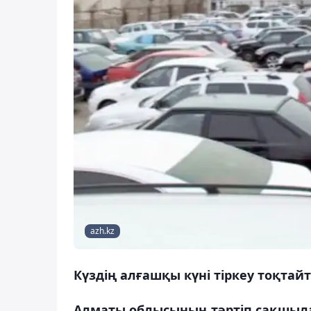
azh.kz
Күздің алғашқы күні тіркеу тоқтай
Алматы облысының тәртіп сақшыла