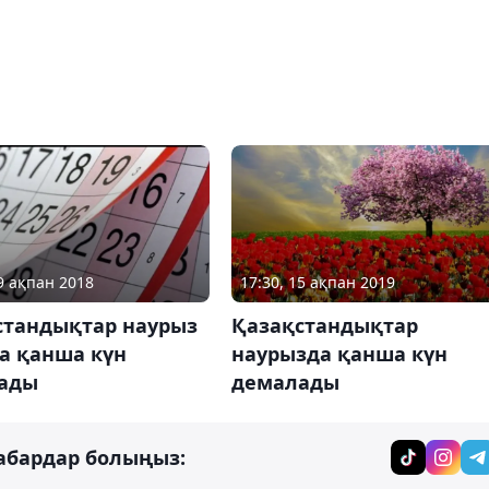
19 ақпан 2018
17:30, 15 ақпан 2019
стандықтар наурыз
Қазақстандықтар
а қанша күн
наурызда қанша күн
ады
демалады
абардар болыңыз: