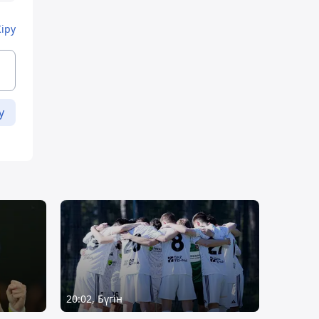
Кіру
у
20:02, Бүгін