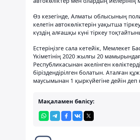
автокөліктер мен олардың иелерінің
Өз кезегінде, Алматы облысының пол
келетін автокөліктерін уақытша тірке
күздің алғашқы күні тіркеу тоқтайтын
Естеріңізге сала кетейік, Мемлекет
Үкіметінің 2020 жылғы 20 мамырында
Республикасынан әкелінген көліктерді
біріздендірілген болатын. Аталған құ
маусымынан 1 қыркүйегіне дейін деп 
Мақаламен бөлісу: