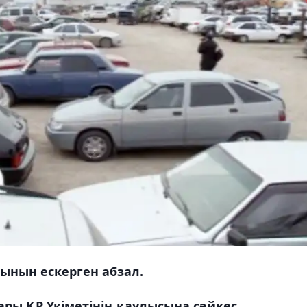
тынын ескерген абзал.
ры ҚР Үкіметінің қаулысына сәйкес