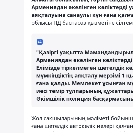
Армениядан әкелінген көліктерді у
аяқталуына санаулы күн ғана қалға
облысы ПД баспасөз қызметіне сілтем
"Қазіргі уақытта Мамандандыры
Армениядан әкелінген көліктерді 
Елімізде тіркелмеген шетелдік кө
мүмкіндіктің аяқталу мерзімі 1 қ
ғана қалды. Мемлекет ұсынған мү
иесі темір тұлпарының құжаттары
Әкімшілік полиция басқармасын
Жол сақшыларының мәліметі бойынша 
ғана шетелдік автокөлік иелері қалған.