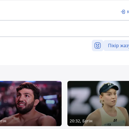
Пікір жаз
үгін
20:32, Бүгін