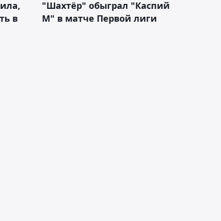
ила,
"Шахтёр" обыграл "Каспий
ть в
М" в матче Первой лиги