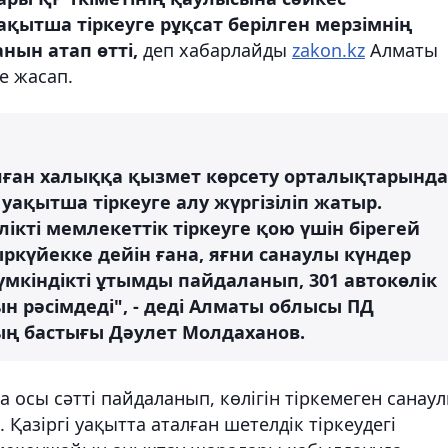
ақытша тіркеуге рұқсат берілген мерзімнің
нын атап өтті,
деп хабарлайды
zakon.kz
Алматы
е жасап.
лған халыққа қызмет көрсету орталықтарында
уақытша тіркеуге алу жүргізіліп жатыр.
лікті мемлекеттік тіркеуге қою үшін бірегей
ыркүйекке дейін ғана, яғни санаулы күндер
мкіндікті ұтымды пайдаланып, 301 автокөлік
н рәсімдеді", - деді Алматы облысы ПД
ың бастығы Дәулет Молдаханов.
осы сәтті пайдаланып, көлігін тіркемеген санау
 Қазіргі уақытта аталған шетелдік тіркеудегі