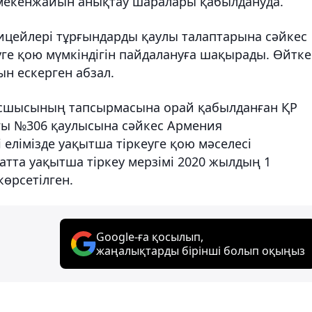
 мекенжайын анықтау шаралары қабылдануда.
ицейлері тұрғындарды қаулы талаптарына сәйкес
уге қою мүмкіндігін пайдалануға шақырады. Өйтке
ын ескерген абзал.
 Басшысының тапсырмасына орай қабылданған ҚР
ғы №306 қаулысына сәйкес Армения
 елімізде уақытша тіркеуге қою мәселесі
жатта уақытша тіркеу мерзімі 2020 жылдың 1
көрсетілген.
Google-ға қосылып,
жаңалықтарды бірінші болып оқыңыз