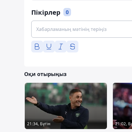
Пікірлер
0
Оқи отырыңыз
21:34, Бүгін
21:02, Б