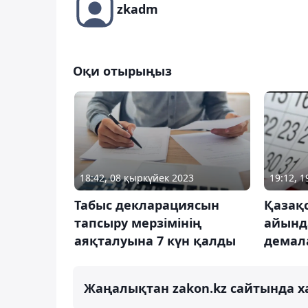
zkadm
Оқи отырыңыз
18:42, 08 қыркүйек 2023
19:12, 
Табыс декларациясын
Қазақ
тапсыру мерзімінің
айынд
аяқталуына 7 күн қалды
демал
Жаңалықтан zakon.kz сайтында х