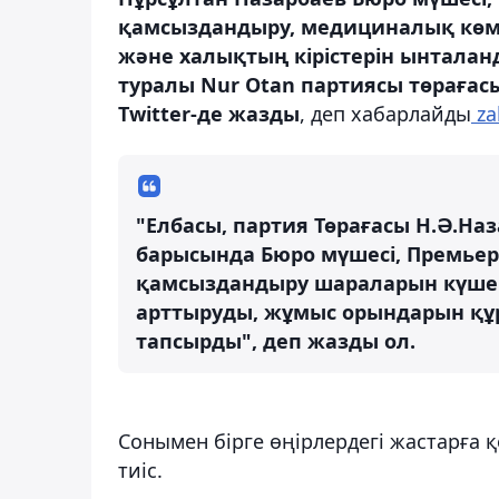
қамсыздандыру, медициналық көме
және халықтың кірістерін ынталан
туралы Nur Otan партиясы төрағас
Twitter-де жазды
, деп хабарлайды
za
"Елбасы, партия Төрағасы Н.Ә.Н
барысында Бюро мүшесі, Премьер
қамсыздандыру шараларын күшей
арттыруды, жұмыс орындарын құ
тапсырды", деп жазды ол.
Сонымен бірге өңірлердегі жастарға 
тиіс.