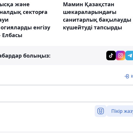
ысқа және
Мамин Қазақстан
налдық секторға
шекараларындағы
ауи
санитарлық бақылауды
огияларды енгізу
күшейтуді тапсырды
- Елбасы
абардар болыңыз:
Пікір жаз