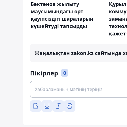
Бектенов жылыту
Құрыл
маусымындағы өрт
комму
қауіпсіздігі шараларын
заман
күшейтуді тапсырды
технол
қажет
Жаңалықтан zakon.kz сайтында х
Пікірлер
0