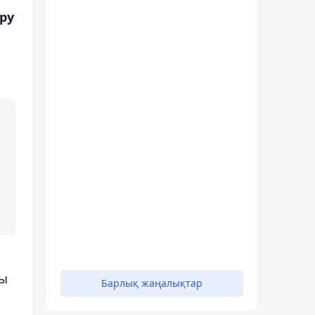
ру
уы
Барлық жаңалықтар