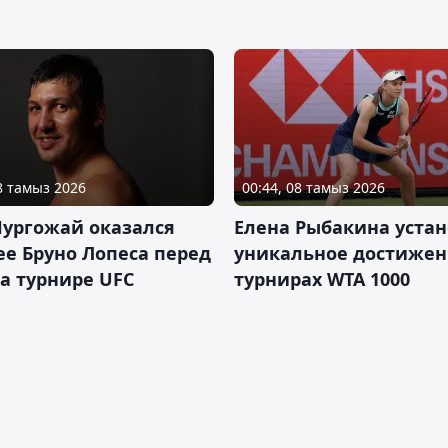
08 тамыз 2026
00:44, 08 тамыз 2026
Нургожай оказался
Елена Рыбакина уста
е Бруно Лопеса перед
уникальное достижен
а турнире UFC
турнирах WTA 1000