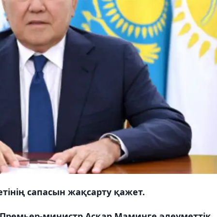
тінің сапасын жақсарту қажет.
 Премьер-министр Асқар Маминге әлеуметтік