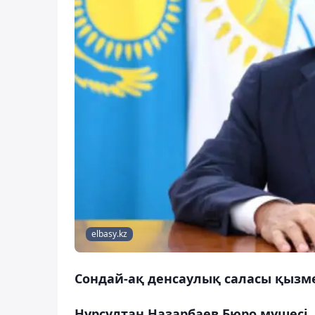
elbasy.kz
Сондай-ақ денсаулық саласы қызме
Нұрсұлтан Назарбаев Бюро мүшесі,