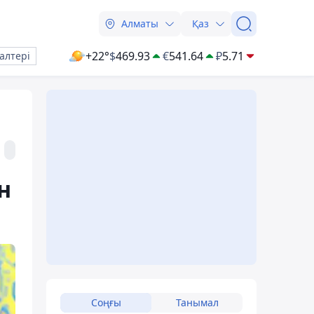
Алматы
Қаз
+22°
$
469.93
€
541.64
₽
5.71
алтері
н
Соңғы
Танымал