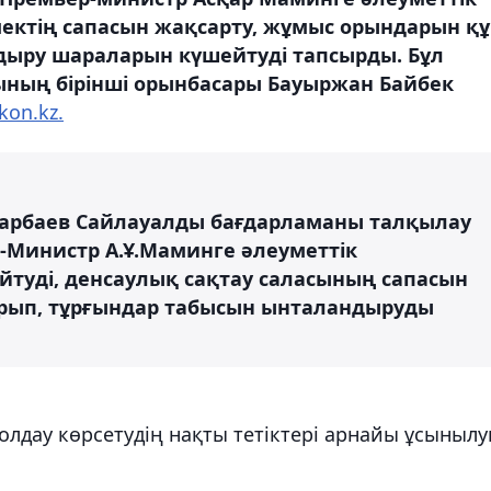
ктің сапасын жақсарту, жұмыс орындарын құ
дыру шараларын күшейтуді тапсырды. Бұл
ының бірінші орынбасары Бауыржан Байбек
kon.kz.
азарбаев Сайлауалды бағдарламаны талқылау
-Министр А.Ұ.Маминге әлеуметтік
туді, денсаулық сақтау саласының сапасын
рып, тұрғындар табысын ынталандыруды
қолдау көрсетудің нақты тетіктері арнайы ұсыныл