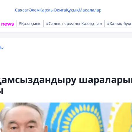
Саясат
Әлем
Қаржы
Оқиға
Құқық
Мақалалар
#Қазақмыс
#Салыстырмалы Қазақстан
#Халық бухг
kz
 қамсыздандыру шаралары
ы