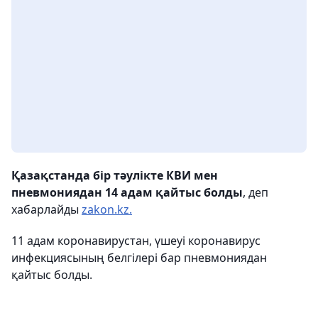
Қазақстанда бір тәулікте КВИ мен
пневмониядан 14 адам қайтыс болды
, деп
хабарлайды
zakon.kz.
11 адам коронавирустан, үшеуі коронавирус
инфекциясының белгілері бар пневмониядан
қайтыс болды.