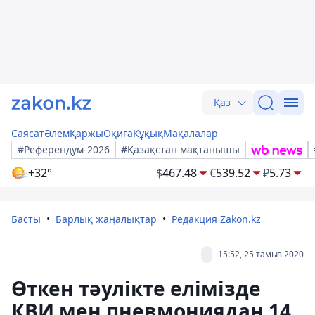
Қаз
Саясат
Әлем
Қаржы
Оқиға
Құқық
Мақалалар
#Референдум-2026
#Қазақстан мақтанышы
+32°
$
467.48
€
539.52
₽
5.73
Басты
Барлық жаңалықтар
Редакция Zakon.kz
15:52, 25 тамыз 2020
Өткен тәулікте елімізде
КВИ мен пневмониядан 14