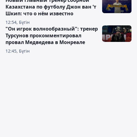
Новый главный тренер сборной
Казахстана по футболу Джон ван ’т
Шкип: что о нём известно
12:54, Бүгін
"Он игрок волнообразный": тренер
Турсунов прокомментировал
провал Медведева в Монреале
12:45, Бүгін