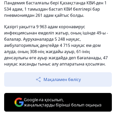
Пандемия басталғалы бері Қазақстанда КВИ-ден 1
534 адам,
1 тамыздан бастап КВИ белгілері бар
пневмониядан
261 адам қайтыс болды.
Қазіргі уақытта 9 963 адам коронавирус
инфекциясынан емделіп жатыр, оның ішінде 49-ы -
балалар. Ауруханаларда 5 248 науқас,
амбулаториялық деңгейде 4 715 науқас ем-дом
алуда, оның 308-нің жағдайы ауыр, 61-інің
денсаулығы өте ауыр жағдайда деп бағаланады, 47
науқас жасанды тыныс алу аппаратына қосылған.
Мақаламен бөлісу
Google-ға қосылып,
жаңалықтарды бірінші болып оқыңыз