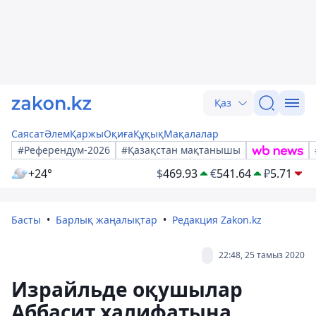
Қаз
Саясат
Әлем
Қаржы
Оқиға
Құқық
Мақалалар
#Референдум-2026
#Қазақстан мақтанышы
+24°
$
469.93
€
541.64
₽
5.71
Басты
Барлық жаңалықтар
Редакция Zakon.kz
22:48, 25 тамыз 2020
Израйльде оқушылар
Аббасит халифатына