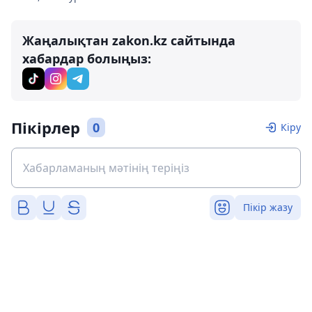
Жаңалықтан zakon.kz сайтында
хабардар болыңыз:
Пікірлер
0
Кіру
Пікір жазу