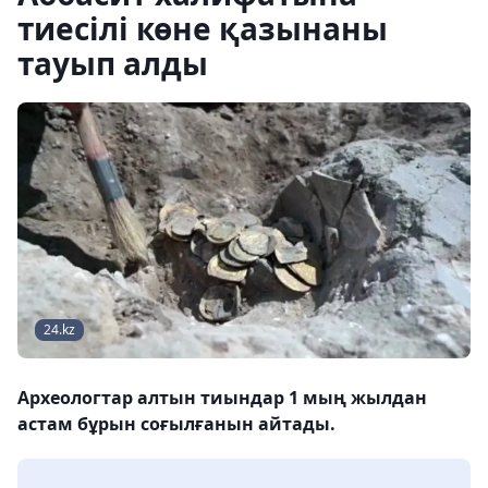
тиесілі көне қазынаны
тауып алды
24.kz
Археологтар алтын тиындар 1 мың жылдан
астам бұрын соғылғанын айтады.