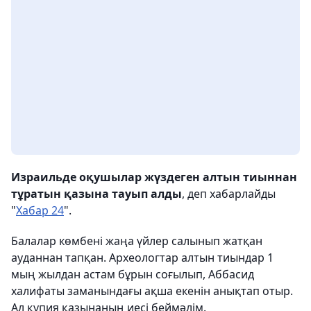
Израильде оқушылар жүздеген алтын тиыннан
тұратын қазына тауып алды
, деп хабарлайды
"
Хабар 24
".
Балалар көмбені жаңа үйлер салынып жатқан
ауданнан тапқан. Археологтар алтын тиындар 1
мың жылдан астам бұрын соғылып, Аббасид
халифаты заманындағы ақша екенін анықтап отыр.
Ал құпия қазынаның иесі беймәлім.