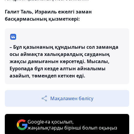
Галит Таль, Израиль ежелгі заман
басқармасының қызметкері:
– Бұл қазынаның құндылығы сол заманда
осы аймақта халықаралдық сауданың
жақсы дамығанын көрсетеді. Мысалы,
Еуропада бұл кезде алтын айналымы
азайып, төмендеп кеткен еді.
Мақаламен бөлісу
Google-ға қосылып,
жаңалықтарды бірінші болып оқыңыз