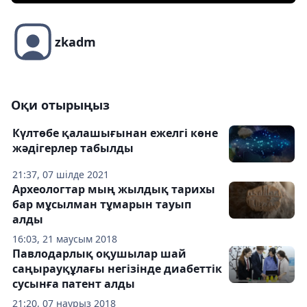
zkadm
Оқи отырыңыз
Күлтөбе қалашығынан ежелгі көне
жәдігерлер табылды
21:37, 07 шілде 2021
Археологтар мың жылдық тарихы
бар мұсылман тұмарын тауып
алды
16:03, 21 маусым 2018
Павлодарлық оқушылар шай
саңырауқұлағы негізінде диабеттік
сусынға патент алды
21:20, 07 наурыз 2018