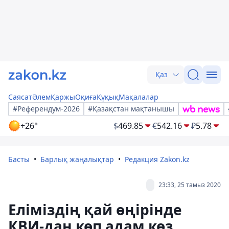
Қаз
Саясат
Әлем
Қаржы
Оқиға
Құқық
Мақалалар
#Референдум-2026
#Қазақстан мақтанышы
+26°
$
469.85
€
542.16
₽
5.78
Басты
Барлық жаңалықтар
Редакция Zakon.kz
23:33, 25 тамыз 2020
Еліміздің қай өңірінде
КВИ-дан көп адам көз