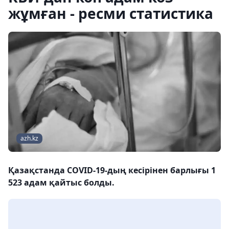
жұмған - ресми статистика
azh.kz
Қазақстанда COVID-19-дың кесірінен барлығы 1
523 адам қайтыс болды.