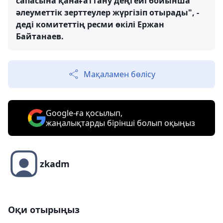
сапасына қанағаттану деңгейі бойынша
әлеуметтік зерттеулер жүргізіп отырады", -
деді комитеттің ресми өкілі Ержан
Байтанаев.
Мақаламен бөлісу
Google-ға қосылып,
жаңалықтарды бірінші болып оқыңыз
zkadm
Оқи отырыңыз