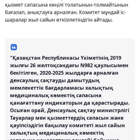
қызмет сапасына көңілі толатынын-толмайтынын
бағалап, анықтауға арналған. Комитет мұндай іс-
шаралар жыл сайын өткізілетіндігін айтады.
"Қазақстан Республикасы Үкіметінің 2019
жылғы 26 желтоқсандағы N982 қаулысымен
бекітілген, 2020-2025 жылдарға арналған
денсаулық сақтауды дамытудың
мемлекеттік бағдарламасы халықтың
медициналық көмектің сапасына
қанағаттану индикаторын да қарастырады.
Осыған орай, Денсаулық сақтау министрлігі
Тауарлар мен қызметтердің сапасын және
қауіпсіздігін бақылау комитеті жыл сайын
халықтың медициналық көмектің