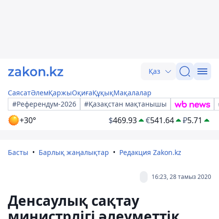
Қаз
Саясат
Әлем
Қаржы
Оқиға
Құқық
Мақалалар
#Референдум-2026
#Қазақстан мақтанышы
+30°
$
469.93
€
541.64
₽
5.71
Басты
Барлық жаңалықтар
Редакция Zakon.kz
16:23, 28 тамыз 2020
Денсаулық сақтау
министрлігі әлеуметтік