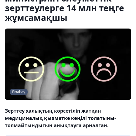
зерттеулерге 14 млн теңге
жұмсамақшы
Pixabay
Зерттеу халықтың көрсетіліп жатқан
медициналық қызметке көңілі толатыны-
толмайтындығын анықтауға арналған.