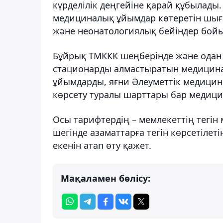
күрделілік деңгейіне қарай құбылады
медициналық ұйымдар көтеретін шығ
және неонатологиялық бейіндер бойы
Бұйрық ТМККК шеңберінде және одан 
стационарды алмастыратын медицина
ұйымдарды, яғни Әлеуметтік медици
көрсету туралы шарттары бар медици
Осы тарифтердің – мемлекеттің тегін 
шегінде азаматтарға тегін көрсетіле
екенін атап өту қажет.
Мақаламен бөлісу: