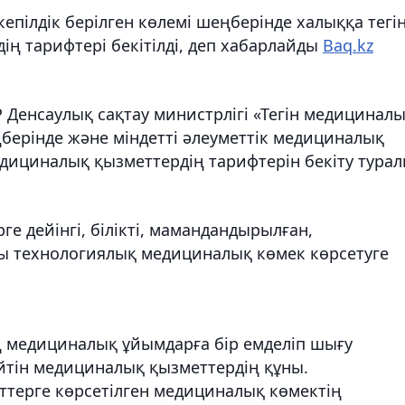
кепілдік берілген көлемі шеңберінде халыққа тегі
ің тарифтері бекітілді, деп хабарлайды
Baq.kz
Денсаулық сақтау министрлігі «Тегін медицинал
ңберінде және міндетті әлеуметтік медициналық
едициналық қызметтердің тарифтерін бекіту тура
е дейінгі, білікті, мамандандырылған,
ы технологиялық медициналық көмек көрсетуге
ің медициналық ұйымдарға бір емделіп шығу
йтін медициналық қызметтердің құны.
терге көрсетілген медициналық көмектің