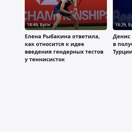
18:49, Бүгін
18:29, Б
Елена Рыбакина ответила,
Денис 
как относится к идее
в полу
введения гендерных тестов
Турци
у теннисисток