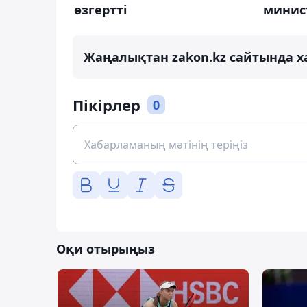
өзгертті
минис
Жаңалықтан zakon.kz сайтында х
Пікірлер
0
Оқи отырыңыз