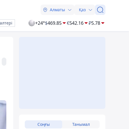
Алматы
Қаз
+24°
$
469.85
€
542.16
₽
5.78
алтері
Соңғы
Танымал