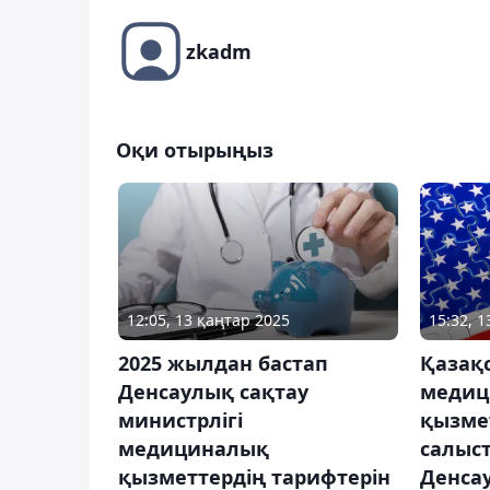
zkadm
Оқи отырыңыз
12:05, 13 қаңтар 2025
15:32, 1
2025 жылдан бастап
Қазақ
Денсаулық сақтау
медиц
министрлігі
қызме
медициналық
салыс
қызметтердің тарифтерін
Денса