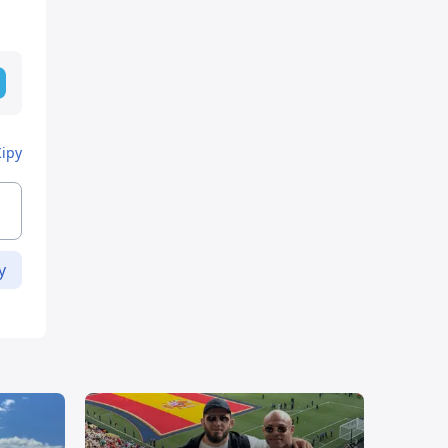
Кіру
у