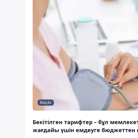
Baq.kz
Бекітілген тарифтер – бұл мемлек
жағдайы үшін емдеуге бюджеттен 