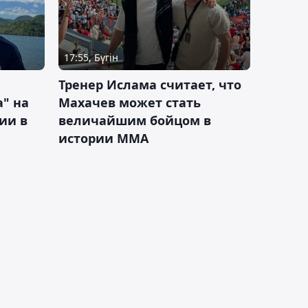
17:55, Бүгін
Тренер Ислама считает, что
а" на
Махачев может стать
ии в
величайшим бойцом в
истории ММА