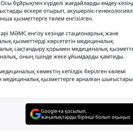
. Осы бұйрықпен күрделі жағдайларды емдеу кезін
ыстарды ескере отырып, акушерлік-гинекология
нша қызметтерге төлем енгізілген.
әрі МӘМС енгізу кезінде стационарлық және
лық қызметтерді көрсететін медициналық
налық сақтандыру қорымен медициналық қызметт
налық, оның ішінде жеке ұйымдарды қамтиды.
медициналық көмектің кепілдік берілген көлемі
тін медициналық қызметтерге арналған шығыстары
Google-ға қосылып,
жаңалықтарды бірінші болып оқыңыз