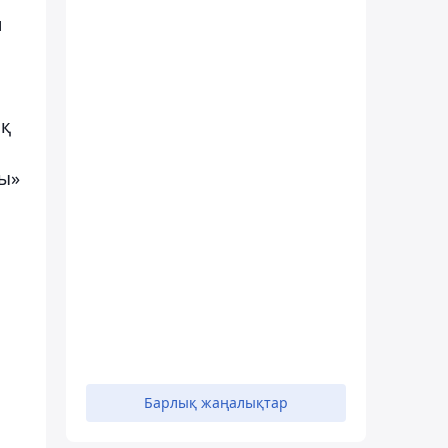
н
ық
лы»
Барлық жаңалықтар