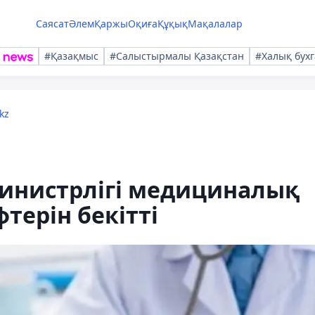
Саясат
Әлем
Қаржы
Оқиға
Құқық
Мақалалар
#Қазақмыс
#Салыстырмалы Қазақстан
#Халық бухг
kz
министрлігі медициналық
терін бекітті