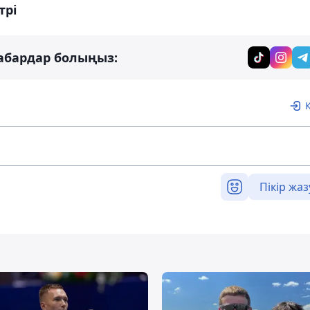
трі
абардар болыңыз:
Пікір жаз