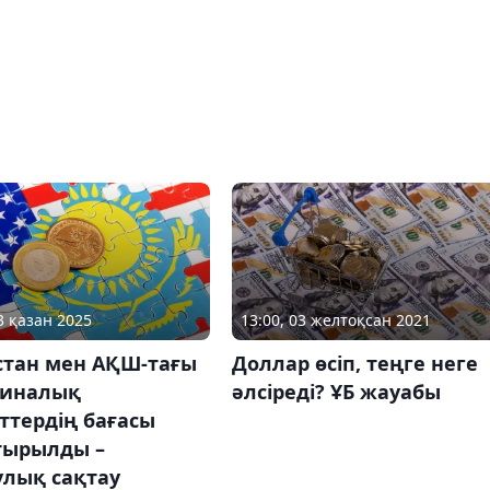
3 қазан 2025
13:00, 03 желтоқсан 2021
стан мен АҚШ-тағы
Доллар өсіп, теңге неге
иналық
әлсіреді? ҰБ жауабы
ттердің бағасы
тырылды –
улық сақтау