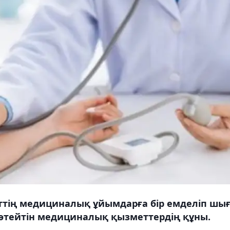
еттің медициналық ұйымдарға бір емделіп шы
өтейтін медициналық қызметтердің құны.