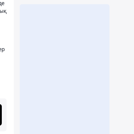
де
лық
ер