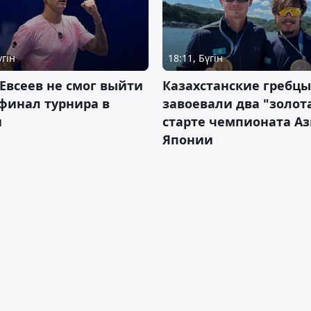
үгін
18:11, Бүгін
Евсеев не смог выйти
Казахстанские гребцы
финал турнира в
завоевали два "золот
и
старте чемпионата Аз
Японии