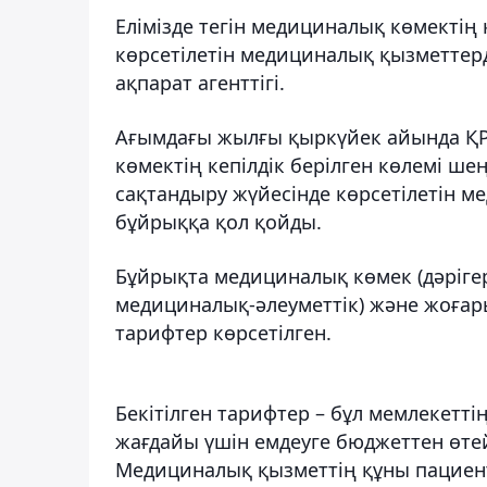
Елімізде тегін медициналық көмектің 
көрсетілетін медициналық қызметтерд
ақпарат агенттігі.
Ағымдағы жылғы қыркүйек айында ҚР 
көмектің кепілдік берілген көлемі ше
сақтандыру жүйесінде көрсетілетін м
бұйрыққа қол қойды.
Бұйрықта медициналық көмек (дәрігерг
медициналық-әлеуметтік) және жоғар
тарифтер көрсетілген.
Бекітілген тарифтер – бұл мемлекетт
жағдайы үшін емдеуге бюджеттен өте
Медициналық қызметтің құны пациент