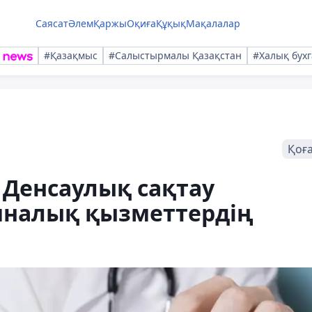
Саясат
Әлем
Қаржы
Оқиға
Құқық
Мақалалар
#Қазақмыс
#Салыстырмалы Қазақстан
#Халық бухг
Қоғ
 Денсаулық сақтау
иналық қызметтердің