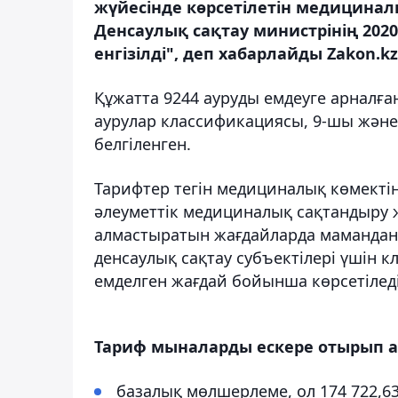
жүйесінде көрсетілетін медицинал
Денсаулық сақтау министрінің 202
енгізілді", деп хабарлайды Zakon.kz
Құжатта 9244 ауруды емдеуге арналғ
аурулар классификациясы, 9-шы және
белгіленген.
Тарифтер тегін медициналық көмектің 
әлеуметтік медициналық сақтандыру 
алмастыратын жағдайларда мамандан
денсаулық сақтау субъектілері үшін
емделген жағдай бойынша көрсетіледі
Тариф мыналарды ескере отырып 
базалық мөлшерлеме, ол 174 722,63