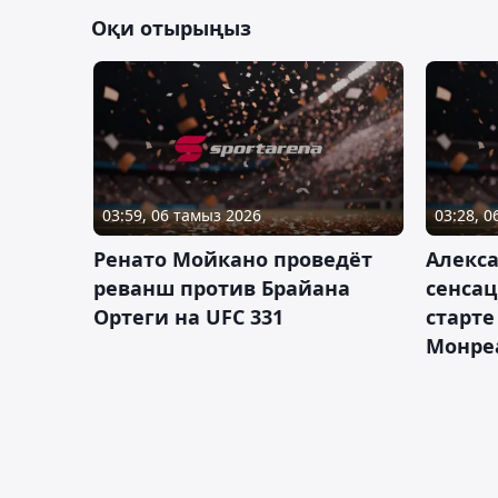
Оқи отырыңыз
03:59, 06 тамыз 2026
03:28, 
Ренато Мойкано проведёт
Алекса
реванш против Брайана
сенсац
Ортеги на UFC 331
старте
Монре