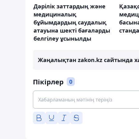
Дәрілік заттардың және
Қазақ
медициналық
медиц
бұйымдардың саудалық
басын
атауына шекті бағаларды
станд
белгілеу ұсынылды
Жаңалықтан zakon.kz сайтында х
Пікірлер
0