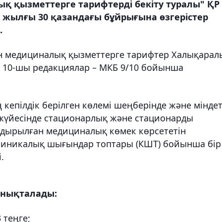
ық қызметтерге тарифтерді бекіту туралы" ҚР
0 жылғы 30 қазандағы бұйрығына өзгерістер
.
ан медициналық қызметтерге тарифтер Халықарал
 10-шы редакциялар – МКБ 9/10 бойынша
кепілдік берілген көлемі шеңберінде және міндет
жүйесінде стационарлық және стационарды
дырылған медициналық көмек көрсететін
 клиникалық шығындар топтары (КШТ) бойынша бір
.
анықталады:
 теңге;