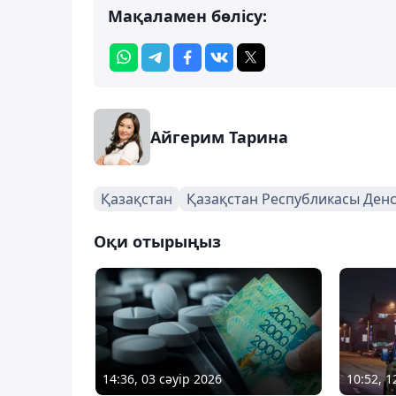
Мақаламен бөлісу:
Айгерим Тарина
Қазақстан
Қазақстан Республикасы Денс
Оқи отырыңыз
14:36, 03 сәуір 2026
10:52, 