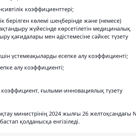
нсивтілік коэффициенттері;
ік берілген көлемі шеңберінде және (немесе)
сақтандыру жүйесінде көрсетілетін медициналық
ру қағидалары мен әдістемесіне сәйкес түзету
үшін үстемеақыларды есепке алу коэффициенті;
пке алу коэффициенті;
қ коэффициент, ғылыми-инновациялық түзету
ақтау министрінің 2024 жылғы 26 желтоқсандағы 
астап қолданысқа енгізіледі.