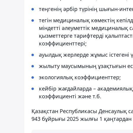
теңгенің әрбір түрінің шығын-инте
тегін медициналық көмектің кепілд
міндетті әлеуметтік медициналық 
қызметтерге тарифтерді қалыптасты
коэффициенттері;
ауылдық жерлерде жұмыс істегені 
жылыту маусымының ұзақтығын есе
экологиялық коэффициенттер;
кейбір жағдайларда – академиялы
коэффициенті және т.б.
Қазақстан Республикасы Денсаулық с
943 бұйрығы 2025 жылғы 1 қаңтардан б