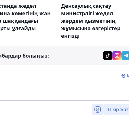
станда жедел
Денсаулық сақтау
ина көмегінің жан
министрлігі жедел
а шаққандағы
жәрдем қызметінің
арты ұлғайды
жұмысына өзгерістер
енгізді
абардар болыңыз:
Пікір жаз