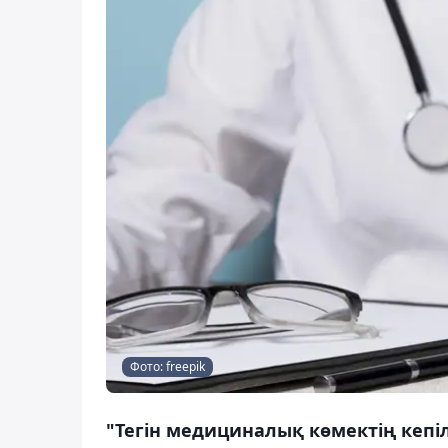
Фото: freepik
"Тегін медициналық көмектің кепі