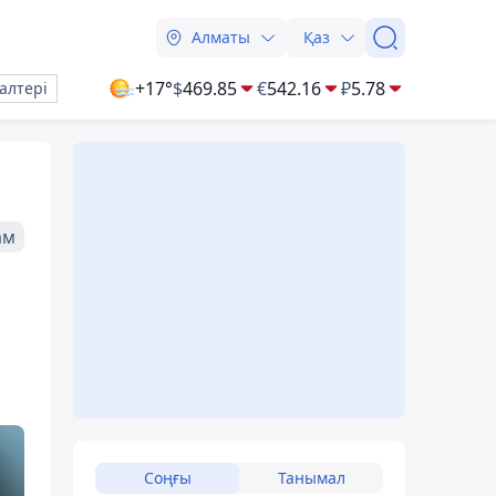
Алматы
Қаз
+17°
$
469.85
€
542.16
₽
5.78
алтері
ам
Соңғы
Танымал