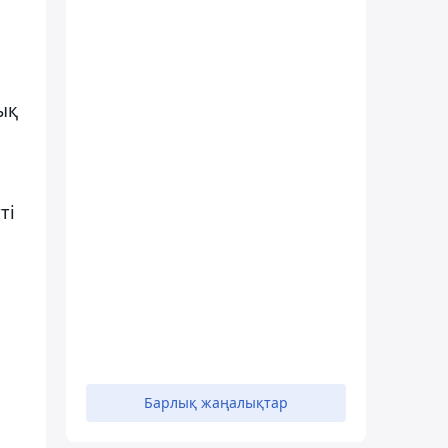
ық
ті
Барлық жаңалықтар