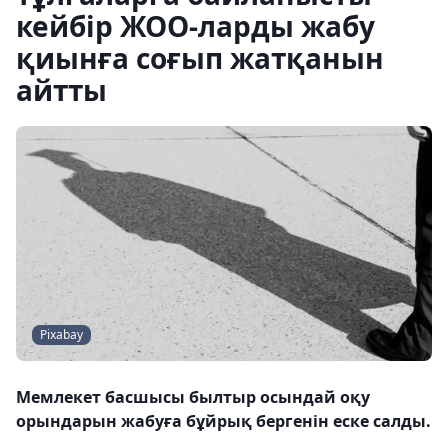
кейбір ЖОО-ларды жабу
қиынға соғып жатқанын
айтты
Pixabay
Мемлекет басшысы былтыр осындай оқу
орындарын жабуға бұйрық бергенін еске салды.