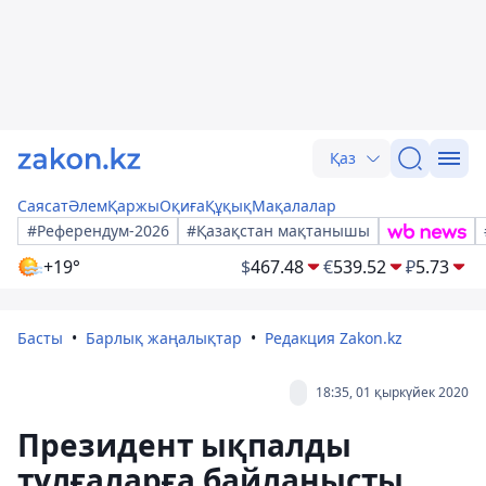
Қаз
Саясат
Әлем
Қаржы
Оқиға
Құқық
Мақалалар
#Референдум-2026
#Қазақстан мақтанышы
+19°
$
467.48
€
539.52
₽
5.73
Басты
Барлық жаңалықтар
Редакция Zakon.kz
18:35, 01 қыркүйек 2020
Президент ықпалды
тұлғаларға байланысты