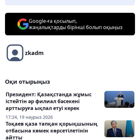
Google-ға қосылып,
жаңалықтарды бірінші болып оқыңыз
zkadm
Оқи отырыңыз
Президент: Қазақстанда жұмыс
істейтін әр филиал бәсекені
арттыруға ықпал етуі керек
17:24, 19 наурыз 2026
Тоқаев қаза тапқан қорықшының
отбасына көмек көрсетілетінін
айтты