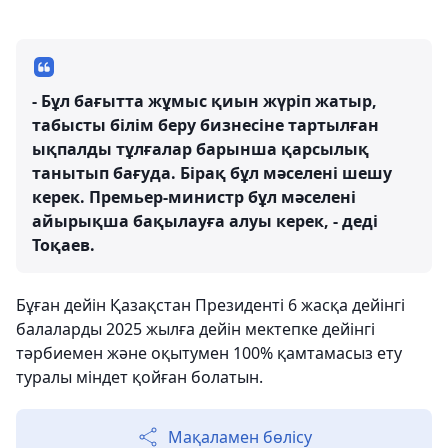
- Бұл бағытта жұмыс қиын жүріп жатыр,
табысты білім беру бизнесіне тартылған
ықпалды тұлғалар барынша қарсылық
танытып бағуда. Бірақ бұл мәселені шешу
керек. Премьер-министр бұл мәселені
айырықша бақылауға алуы керек, - деді
Тоқаев.
Бұған дейін Қазақстан Президенті 6 жасқа дейінгі
балаларды 2025 жылға дейін мектепке дейінгі
тәрбиемен және оқытумен 100% қамтамасыз ету
туралы міндет қойған болатын.
Мақаламен бөлісу