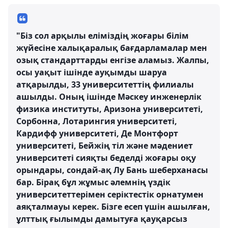
"Біз сол арқылы еліміздің жоғары білім
жүйесіне халықаралық бағдарламалар мен
озық стандарттарды енгізе аламыз. Жалпы,
осы уақыт ішінде ауқымды шаруа
атқарылды, 33 университеттің филиалы
ашылды. Оның ішінде Мәскеу инженерлік
физика институты, Аризона университеті,
Сорбонна, Лотарингия университеті,
Кардифф университеті, Де Монтфорт
университеті, Бейжің тіл және мәдениет
университеті сияқты беделді жоғары оқу
орындары, сондай-ақ Лу Бань шеберханасы
бар. Бірақ бұл жұмыс әлемнің үздік
университеттерімен серіктестік орнатумен
аяқталмауы керек. Бізге есеп үшін ашылған,
ұлттық ғылымды дамытуға қауқарсыз