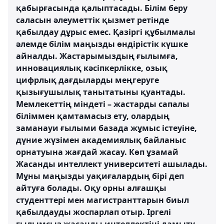
қабырғасында қалыптасады. Білім беру
саласын әлеуметтік қызмет ретінде
қабылдау дұрыс емес. Қазіргі құбылмалы
әлемде білім маңызды өндірістік күшке
айналды. Жастарымыздың ғылымға,
инновациялық кәсіпкерлікке, озық
цифрлық дағдыларды меңгеруге
қызығушылық танытатыны қуантады.
Мемлекеттің міндеті – жастарды сапалы
біліммен қамтамасыз ету, олардың
заманауи ғылыми базада жұмыс істеуіне,
дүние жүзімен академиялық байланыс
орнатуына жағдай жасау. Көп ұзамай
Жасанды интеллект университеті ашылады.
Мұны маңызды уақиғалардың бірі деп
айтуға болады. Оқу орны алғашқы
студенттері мен магистранттарын биыл
қабылдауды жоспарлап отыр. Іргелі
ғылымсыз жасанды интеллектіні дамыту