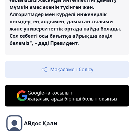
мүмкін емес екенін түсінген жөн.
Алгоритмдер мен күрделі инженерлік
өнімдер, ең алдымен, дамыған ғылыми
және университеттік ортада пайда болады.
Сол себепті осы бағытқа айрықша көңіл
бөлеміз", – деді Президент.
Мақаламен бөлісу
Google-ға қосылып,
жаңалықтарды бірінші болып оқыңыз
Айдос Қали