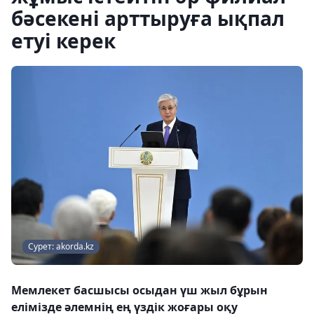
бәсекені арттыруға ықпал
етуі керек
Сурет: akorda.kz
Мемлекет басшысы осыдан үш жыл бұрын
елімізде әлемнің ең үздік жоғары оқу