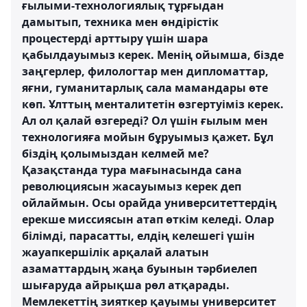
ғылыми-технологиялық тұрғыдан
дамытып, техника мен өндірістік
процестерді арттыру үшін шара
қабылдауымыз керек. Менің ойымша, бізде
заңгерлер, филологтар мен дипломаттар,
яғни, гуманитарлық сала мамандары өте
көп. Ұлттың менталитетін өзгертуіміз керек.
Ал ол қалай өзгереді? Ол үшін ғылым мен
технологияға мойын бұруымыз қажет. Бұл
біздің қолымыздан келмей ме?
Қазақстанда тура мағынасында сана
революциясын жасауымыз керек деп
ойлаймын. Осы орайда университеттердің
ерекше миссиясын атап өткім келеді. Олар
білімді, парасатты, елдің келешегі үшін
жауапкершілік арқалай алатын
азаматтардың жаңа буынын тәрбиелеп
шығаруда айрықша рөл атқарады.
Мемлекеттің зияткер қауымы университет