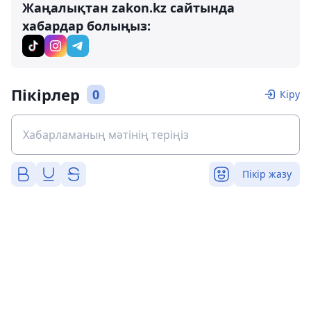
Жаңалықтан zakon.kz сайтында
хабардар болыңыз:
Пікірлер
0
Кіру
Пікір жазу