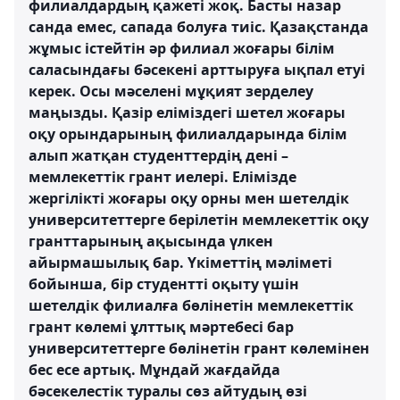
филиалдардың қажеті жоқ. Басты назар
санда емес, сапада болуға тиіс. Қазақстанда
жұмыс істейтін әр филиал жоғары білім
саласындағы бәсекені арттыруға ықпал етуі
керек. Осы мәселені мұқият зерделеу
маңызды. Қазір еліміздегі шетел жоғары
оқу орындарының филиалдарында білім
алып жатқан студенттердің дені –
мемлекеттік грант иелері. Елімізде
жергілікті жоғары оқу орны мен шетелдік
университеттерге берілетін мемлекеттік оқу
гранттарының ақысында үлкен
айырмашылық бар. Үкіметтің мәліметі
бойынша, бір студентті оқыту үшін
шетелдік филиалға бөлінетін мемлекеттік
грант көлемі ұлттық мәртебесі бар
университеттерге бөлінетін грант көлемінен
бес есе артық. Мұндай жағдайда
бәсекелестік туралы сөз айтудың өзі