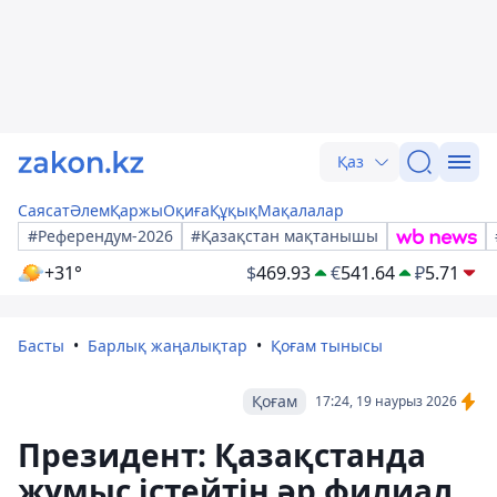
Қаз
Саясат
Әлем
Қаржы
Оқиға
Құқық
Мақалалар
#Референдум-2026
#Қазақстан мақтанышы
+31°
$
469.93
€
541.64
₽
5.71
Басты
Барлық жаңалықтар
Қоғам тынысы
Қоғам
17:24, 19 наурыз 2026
Президент: Қазақстанда
жұмыс істейтін әр филиал