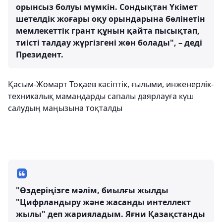
орынсыз болуы мүмкін. Сондықтан Үкімет
шетелдік жоғары оқу орындарына бөлінетін
мемлекеттік грант құнын қайта пысықтап,
тиісті талдау жүргізгені жөн болады", – деді
Президент.
Қасым-Жомарт Тоқаев кәсіптік, ғылыми, инженерлік-
техникалық мамандарды сапалы даярлауға күш
салудың маңызына тоқталды
"Өздеріңізге мәлім, биылғы жылды
"Цифрландыру және жасанды интеллект
жылы" деп жарияладым. Яғни Қазақстанды