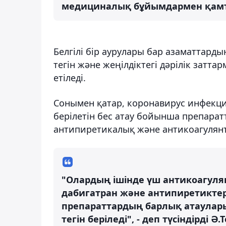
медициналық бұйымдармен қамтама
Белгілі бір аурулары бар азаматтард
тегін және жеңілдіктегі дәрілік зат
етіледі.
Сонымен қатар, коронавирус инфекци
берілетін бес атау бойынша препарат
антипиретикалық және антикоагулянт
"Олардың ішінде үш антикоагуля
дабигатран және антипиретиктер
препараттардың барлық атаулар
тегін беріледі", - деп түсіндірді Ә