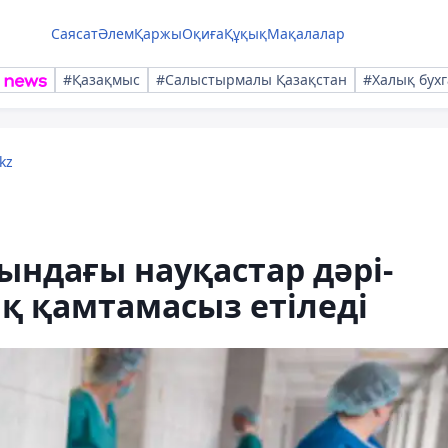
Саясат
Әлем
Қаржы
Оқиға
Құқық
Мақалалар
#Қазақмыс
#Салыстырмалы Қазақстан
#Халық бухг
kz
ындағы науқастар дәрі-
қ қамтамасыз етіледі