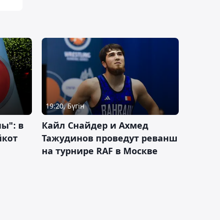
19:20, Бүгін
ы": в
Кайл Снайдер и Ахмед
йкот
Тажудинов проведут реванш
на турнире RAF в Москве