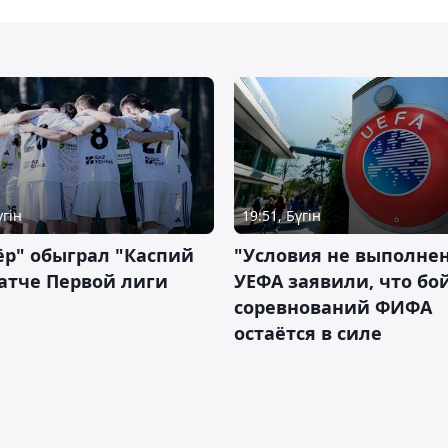
үгін
19:51, Бүгін
р" обыграл "Каспий
"Условия не выполнен
атче Первой лиги
УЕФА заявили, что бо
соревнований ФИФА
остаётся в силе