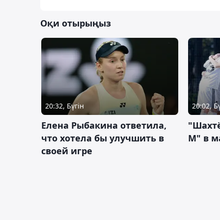
Оқи отырыңыз
20:32, Бүгін
20:02, Б
Елена Рыбакина ответила,
"Шахтё
что хотела бы улучшить в
М" в м
своей игре