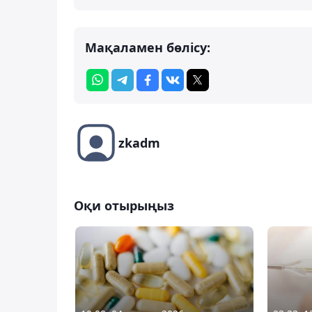
Мақаламен бөлісу:
zkadm
Оқи отырыңыз