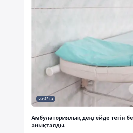
vse42.ru
Амбулаториялық деңгейде тегін бер
анықталды.