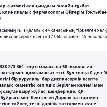
ар қызметі алаңындағы онлайн-сұхбат
 клиникалық фармакологы Әйгерім Тоқтыбае
z
.
асының № 4 қалалық емханасының тіркелген хал
е диспансерлік есепте 17 060 пациент 45 нозолог
338 273 364 теңге сомасына 68 нозология
 заттармен қамтамасыз етті. Бұл топқа 0-ден 9
елгілі бір аурулары бар диспансерлік есепте
налық көмектің кепілдік берілген көлемі мен
қ сақтандыру жүйесі шеңберінде, ҚР
 бұйрығымен бекітілген Дәрілік заттар мен
не сәйкес, тегін дәрілік заттармен және