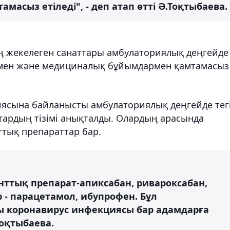
сыз етіледі", - деп атап өтті Ә.Тоқтыбаева.
ың жекелеген санаттары амбулаториялық деңгейде
тармен және медициналық бұйымдармен қамтамасыз
ясына байланысты амбулаториялық деңгейде тег
тардың тізімі анықталды. Олардың арасында
тық препараттар бар.
нттық препарат-апиксабан, ривароксабан,
 - парацетамол, ибупрофен. Бұл
ы коронавирус инфекциясы бар адамдарға
.Тоқтыбаева.