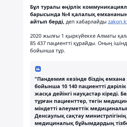
Бұл туралы өңірлік коммуникациял
барысында №4 қалалық емхананың
айтып берді,
деп хабарлайды
zakon.k
2020 жылғы 1 қыркүйекке Алматы қал
85 437 пациентті құрайды. Оның ішінд
бойынша тұр.
"Пандемия кезінде біздің емхана 
бойынша 10 140 пациентті дәрілік
жасқа дейінгі науқастар кіреді. Б
тұрған пациенттер, тегін медици
міндетті әлеуметтік медициналы
Денсаулық сақтау министрлігінің
медициналық бұйымдардың тізбесі