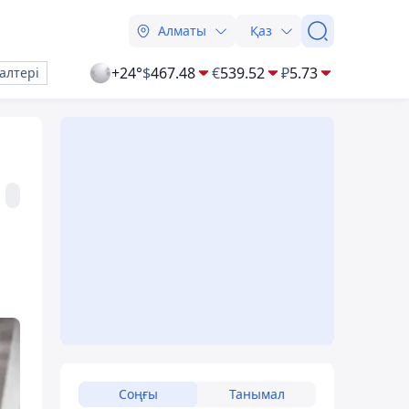
Алматы
Қаз
+24°
$
467.48
€
539.52
₽
5.73
алтері
Соңғы
Танымал