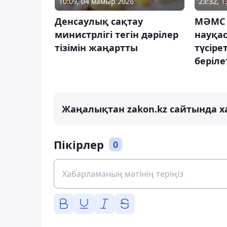
10:09, 04 мамыр 2026
23:32, 
Денсаулық сақтау
МӘМС 
министрлігі тегін дәрілер
науқас
тізімін жаңартты
түсірет
беріле
Жаңалықтан zakon.kz сайтында х
Пікірлер
0