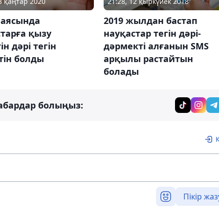
13 қаңтар 2020
21:28, 12 қыркүйек 2018
аясында
2019 жылдан бастап
тарға қызу
науқастар тегін дәрі-
ін дәрі тегін
дәрмекті алғанын SMS
тін болды
арқылы растайтын
болады
абардар болыңыз:
Пікір жаз