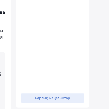
ва
қы
ия
6
Барлық жаңалықтар