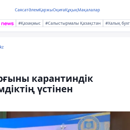
Саясат
Әлем
Қаржы
Оқиға
Құқық
Мақалалар
#Қазақмыс
#Салыстырмалы Қазақстан
#Халық бухг
kz
рғыны карантиндік
мдіктің үстінен