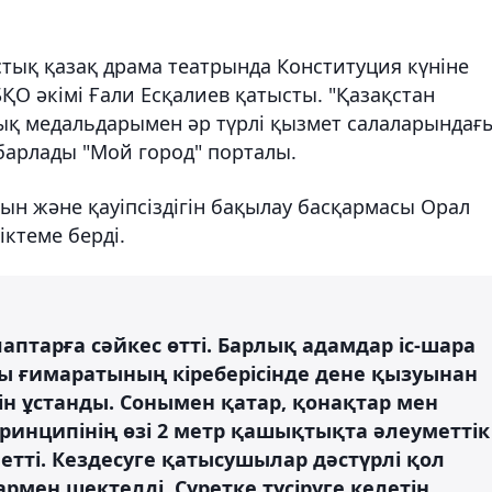
тық қазақ драма театрында Конституция күніне
БҚО әкімі Ғали Есқалиев қатысты. "Қазақстан
ық медальдарымен әр түрлі қызмет салаларындағ
барлады "Мой город" порталы.
ын және қауіпсіздігін
бақылау
басқармасы Орал
ктеме берді.
лаптарға сәйкес өтті. Барлық адамдар іс-шара
ы ғимаратының кіреберісінде дене қызуынан
ін ұстанды. Сонымен қатар, қонақтар мен
инципінің өзі 2 метр қашықтықта әлеуметтік
тті. Кездесуге қатысушылар дәстүрлі қол
мен шектелді. Суретке түсіруге келетін