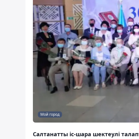
Мой город
Салтанатты іс-шара шектеулі талапт