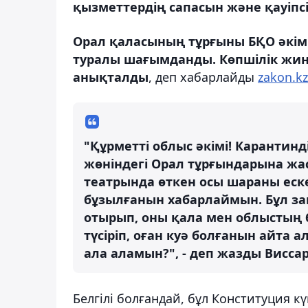
қызметтердің сапасын және қауіпсі
Орал қаласының тұрғыны БҚО әкім
туралы шағымданды. Көпшілік жин
анықталды
, деп хабарлайды
zakon.kz
"Құрметті облыс әкімі! Карантинд
жөніндегі Орал тұрғындарына жа
театрында өткен осы шараны еске
бұзылғанын хабарлаймын. Бұл з
отырып, оны қала мен облыстың 
түсіріп, оған куә болғанын айта 
ала аламын?", - деп жазды Висса
Белгілі болғандай, бұл Конституция кү