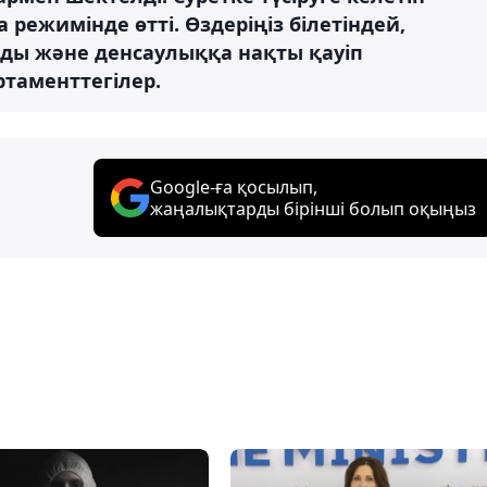
 режимінде өтті. Өздеріңіз білетіндей,
ады және денсаулыққа нақты қауіп
артаменттегілер.
Google-ға қосылып,
жаңалықтарды бірінші болып оқыңыз