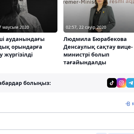
17 маусым 2020
02:57, 22 сәуір 2020
ші ауданындағы
Людмила Бюрабекова
дық орындарға
Денсаулық сақтау вице-
у жүргізілді
министрі болып
тағайындалды
абардар болыңыз: