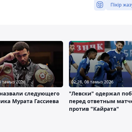
Пікір жаз
08 тамыз 2026
02:28, 08 тамыз 2026
 назвали следующего
"Левски" одержал поб
ика Мурата Гассиева
перед ответным матч
против "Кайрата"