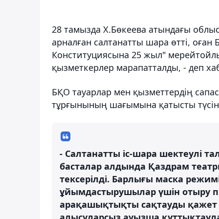
28 тамызда Х.Бөкеева атындағы облыс
арналған салтанатты шара өтті, оған 
Конституциясына 25 жыл" мерейтойл
қызметкерлер марапатталды, - деп ха
БҚО тауарлар мен қызметтердің сапас
тұрғынының шағымына қатысты түсіні
- Салтанатты іс-шара шектеулі та
басталар алдында Қаздрам театр
тексерілді. Барлығы маска режим
ұйымдастырушылар үшін отыру пр
арақашықтықты сақтауды қажет е
алысуларсыз ауызша құттықтаулар