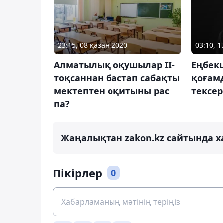
23:15, 08 қазан 2020
03:10, 
Алматылық оқушылар ІІ-
Еңбек
тоқсаннан бастап сабақты
қоғам
мектептен оқитыны рас
тексер
па?
Жаңалықтан zakon.kz сайтында х
Пікірлер
0