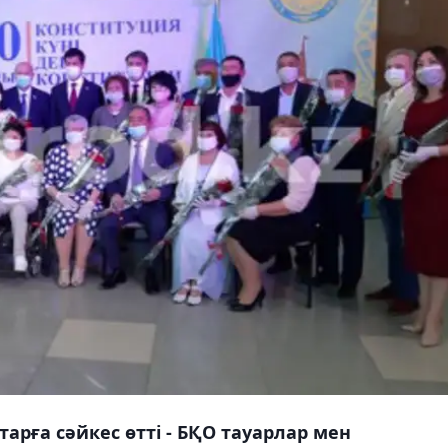
арға сәйкес өтті - БҚО тауарлар мен