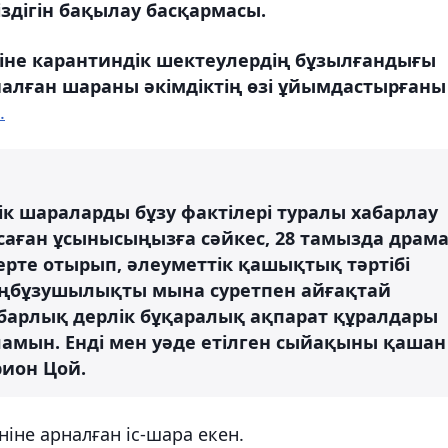
здігін бақылау басқармасы.
іне карантиндік шектеулердің бұзылғандығы
алған шараны әкімдіктің өзі ұйымдастырғаны
.
ік шараларды бұзу фактілері туралы хабарлау
саған ұсынысыңызға сәйкес, 28 тамызда драм
рте отырып, әлеуметтік қашықтық тәртібі
аңбұзушылықты мына суретпен айғақтай
барлық дерлік бұқаралық ақпарат құралдары
аламын. Енді мен уәде етілген сыйақыны қашан
рион Цой.
ніне арналған іс-шара екен.