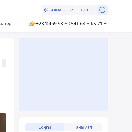
Алматы
Қаз
+23°
$
469.93
€
541.64
₽
5.71
алтері
Соңғы
Танымал