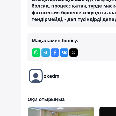
болсақ, процесс қатаң түрде маска
фотосессия бірнеше секундты ал
төндірмейді, - деп түсіндірді деп
Мақаламен бөлісу:
zkadm
Оқи отырыңыз