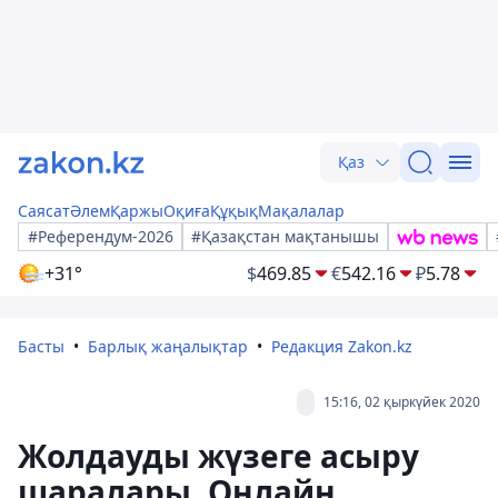
Қаз
Саясат
Әлем
Қаржы
Оқиға
Құқық
Мақалалар
#Референдум-2026
#Қазақстан мақтанышы
+31°
$
469.85
€
542.16
₽
5.78
Басты
Барлық жаңалықтар
Редакция Zakon.kz
15:16, 02 қыркүйек 2020
Жолдауды жүзеге асыру
шаралары. Онлайн