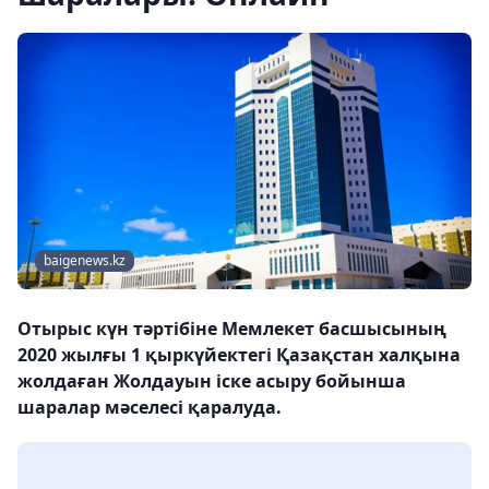
baigenews.kz
Отырыс күн тәртібіне Мемлекет басшысының
2020 жылғы 1 қыркүйектегі Қазақстан халқына
жолдаған Жолдауын іске асыру бойынша
шаралар мәселесі қаралуда.