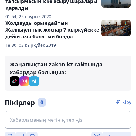
тапсырмасын іске асыру шаралары
қаралды
01:54, 25 наурыз 2020
Жолдауды орындайтын
Жалпыұлттық жоспар 7 қыркүйекке
дейін әзір болатын болды
18:30, 03 қыркүйек 2019
Жаңалықтан zakon.kz сайтында
хабардар болыңыз:
Пікірлер
0
Кіру