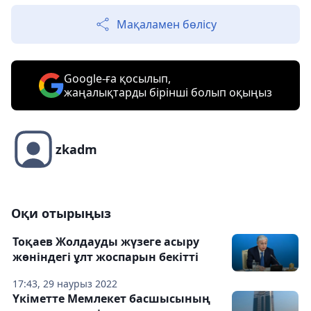
Мақаламен бөлісу
Google-ға қосылып,
жаңалықтарды бірінші болып оқыңыз
zkadm
Оқи отырыңыз
Тоқаев Жолдауды жүзеге асыру
жөніндегі ұлт жоспарын бекітті
17:43, 29 наурыз 2022
Үкіметте Мемлекет басшысының