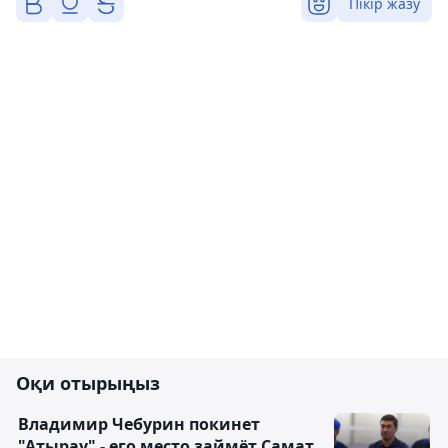
Пікір жазу
Оқи отырыңыз
Владимир Чебурин покинет
"Атырау" - его место займёт Самат