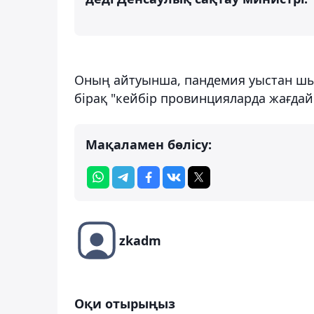
Оның айтуынша, пандемия уыстан шығы
бірақ "кейбір провинцияларда жағдай
Мақаламен бөлісу:
zkadm
Оқи отырыңыз