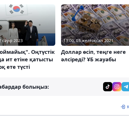
2 сәуір 2023
13:00, 03 желтоқсан 2021
соймайық". Оңтүстік
Доллар өсіп, теңге неге
а ит етіне қатысты
әлсіреді? ҰБ жауабы
рқ ете түсті
абардар болыңыз: