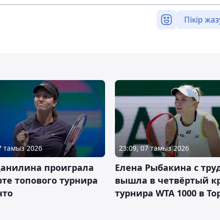
Пікір жаз
07 тамыз 2026
23:09, 07 тамыз 2026
Данилина проиграла
Елена Рыбакина с тру
рте топового турнира
вышла в четвёртый к
нто
турнира WTA 1000 в То