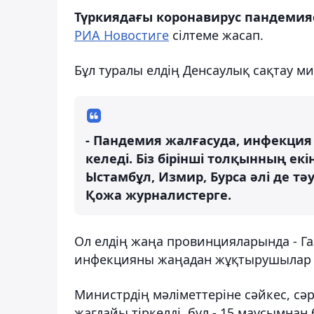
Түркиядағы коронавирус пандемия
РИА Новостиге
сілтеме жасап.
Бұл туралы елдің Денсаулық сақтау м
- Пандемия жалғасуда, инфекция
келеді. Біз бірінші толқынның е
Ыстамбұл, Измир, Бурса әлі де тә
Қожа журналистерге.
Ол елдің жаңа провинцияларында - Га
инфекцияны жаңадан жұқтырушылар к
Министрдің мәліметтеріне сәйкес, сә
жағдайы тіркелді, бұл - 15 маусымнан