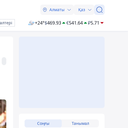
Алматы
Қаз
+24°
$
469.93
€
541.64
₽
5.71
алтері
Соңғы
Танымал