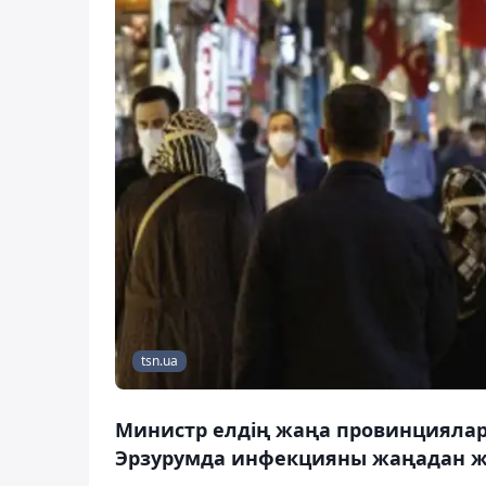
tsn.ua
Министр елдің жаңа провинциялары
Эрзурумда инфекцияны жаңадан жұ