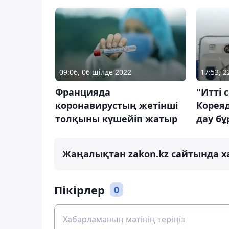
17:53, 2
09:06, 06 шілде 2022
"Итті 
Францияда
Кореяд
коронавирустың жетінші
дау бұ
толқыны күшейіп жатыр
Жаңалықтан zakon.kz сайтында х
Пікірлер
0