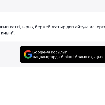
п кетті, ырық бермей жатыр деп айтуға әлі ерт
 қиын".
Google-ға қосылып,
жаңалықтарды бірінші болып оқыңыз