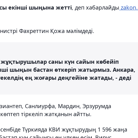
сы екінші шыңына жетті
, деп хабарлайды
zakon.
инистрі Фахреттин Қожа мәлімдеді.
 жұқтырушылар саны күн сайын көбейіп
кінші шыңын бастан өткеріп жатырмыз. Анкара,
уекелдің ең жоғары деңгейіне жатады, - деді
зиантеп, Санлиурфа, Мардин, Эрзурумда
өптеп тіркеліп жатқанын айтты.
рсенбіде Түркияда КВИ жұқтырудың 1 596 жаңа
 бастап күн сайынғы ең үлкен өсім. Вирус