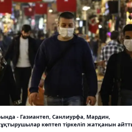
нда - Газиантеп, Санлиурфа, Мардин,
қтырушылар көптеп тіркеліп жатқанын айтт