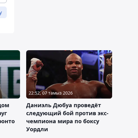
у
22:52, 07 тамыз 2026
дом
Даниэль Дюбуа проведёт
руг
следующий бой против экс-
ронто
чемпиона мира по боксу
Уордли