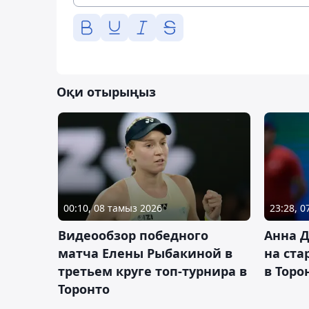
Оқи отырыңыз
00:10, 08 тамыз 2026
23:28, 
Видеообзор победного
Анна 
матча Елены Рыбакиной в
на ста
третьем круге топ-турнира в
в Торо
Торонто