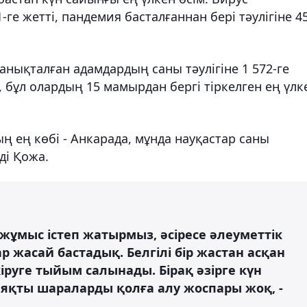
е жетті, пандемия басталғаннан бері тәулігіне 4
анықталған адамдардың саны тәулігіне 1 572-ге
 бұл олардың 15 мамырдан бергі тіркелген ең үлк
 ең көбі - Анкарада, мұнда науқастар саны
ді Қожа.
 жұмыс істеп жатырмыз, әсіресе әлеуметтік
жасай бастадық. Белгілі бір жастан асқан
іруге тыйым салынады. Бірақ әзірге күн
ияқты шараларды қолға алу жоспары жоқ, -