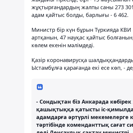
жұқтырғандардың жалпы саны 273 301-г
адам қайтыс болды, барлығы - 6 462.
Министр бір күн бұрын Түркияда КВИ 
артқанын, 47 науқас қайтыс болғанын,
көлем екенін мәлімдеді.
Қазір коронавирусқа шалдыққандардың
Ыстамбұлға қарағанда екі есе көп, - де
- Сондықтан біз Анкарада көбірек
қашықтыққа қатысты іс-қимылдар 
адамдарға әртүрлі мекемелерге к
тәртібінде коменданттық сағат с
деді Денсаулық сақтау министрі.