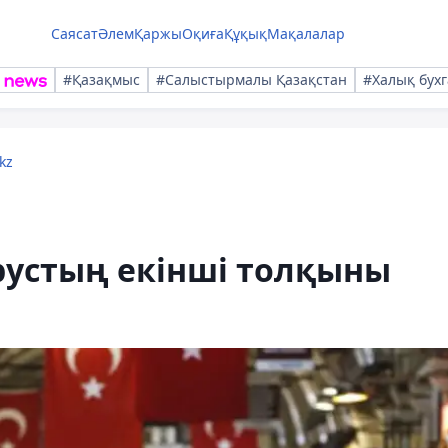
Саясат
Әлем
Қаржы
Оқиға
Құқық
Мақалалар
#Қазақмыс
#Салыстырмалы Қазақстан
#Халық бухг
kz
рустың екінші толқыны