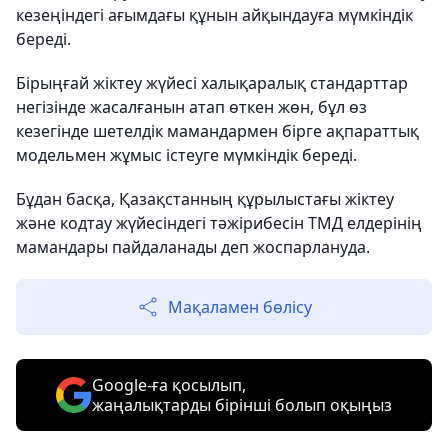
кезеңіндегі ағымдағы құнын айқындауға мүмкіндік
береді.
Бірыңғай жіктеу жүйесі халықаралық стандарттар
негізінде жасалғанын атап өткен жөн, бұл өз
кезегінде шетелдік мамандармен бірге ақпараттық
модельмен жұмыс істеуге мүмкіндік береді.
Бұдан басқа, Қазақстанның құрылыстағы жіктеу
және кодтау жүйесіндегі тәжірибесін ТМД елдерінің
мамандары пайдаланады деп жоспарлануда.
Мақаламен бөлісу
Google-ға қосылып,
жаңалықтарды бірінші болып оқыңыз