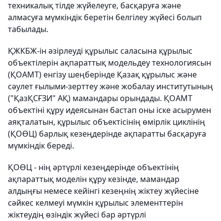
техникалық тілде жүйелеуге, басқаруға және
алмасуға мүмкіндік беретін белгілеу жүйесі болып
табылады.
ҚЖКБЖ-ін әзірлеуді құрылыс саласына құрылыс
объектілерін ақпараттық модельдеу технологиясын
(ҚОАМТ) енгізу шеңберінде Қазақ құрылыс және
сәулет ғылыми-зерттеу және жобалау институтының
("ҚазҚСҒЗИ" АҚ) мамандары орындады. ҚОАМТ
объектіні құру идеясынан бастап оны іске асырумен
аяқталатын, құрылыс объектісінің өмірлік циклінің
(ҚОӨЦ) барлық кезеңдерінде ақпаратты басқаруға
мүмкіндік береді.
ҚОӨЦ - нің әртүрлі кезеңдерінде объектінің
ақпараттық моделін құру кезінде, мамандар
алдыңғы немесе кейінгі кезеңнің жіктеу жүйесіне
сәйкес келмеуі мүмкін құрылыс элементтерін
жіктеудің өзіндік жүйесі бар әртүрлі