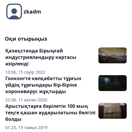
zkadm
Оқи отырыңыз
Қазақстанда Бірыңғай
индустрияландыру картасы
әзірленді
10:36, 15 сәуір 2022
Гонконгте көпқабатты тұрғын
үйдің тұрғындары бір-біріне
коронавирус жұқтырды
22:36, 11 ақпан 2020
Арыстықтарға берілетін 100 мың
теңге қашан аударылатыны белгілі
болды
01:23, 13 тамыз 2019