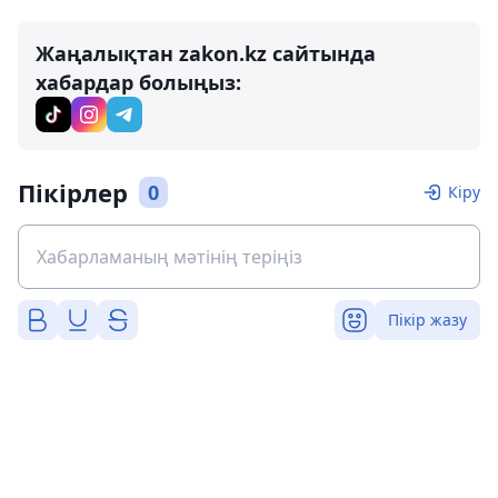
Жаңалықтан zakon.kz сайтында
хабардар болыңыз:
Пікірлер
0
Кіру
Пікір жазу