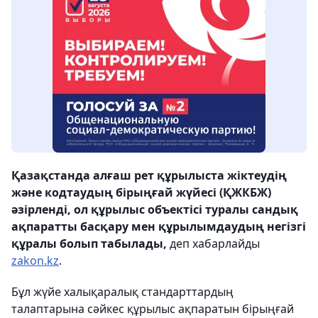
Қазақстанда алғаш рет құрылыста жіктеудің
және кодтаудың бірыңғай жүйесі (ҚЖКБЖ)
әзірленді, ол құрылыс объектісі туралы сандық
ақпаратты басқару мен құрылымдаудың негізгі
құралы болып табылады,
деп хабарлайды
zakon.kz
.
Бұл жүйе халықаралық стандарттардың
талаптарына сәйкес құрылыс ақпаратын бірыңғай