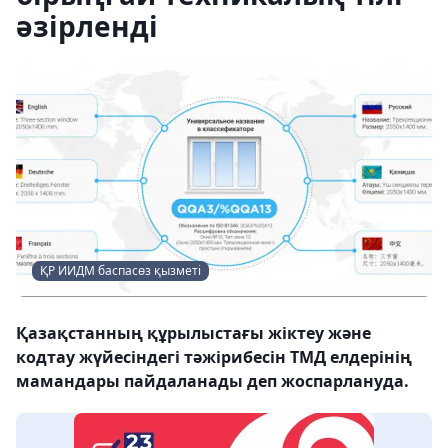
әзірленді
ҚР ИИДМ баспасөз қызметі
Қазақстанның құрылыстағы жіктеу және
кодтау жүйесіндегі тәжірибесін ТМД елдерінің
мамандары пайдаланады деп жоспарлануда.