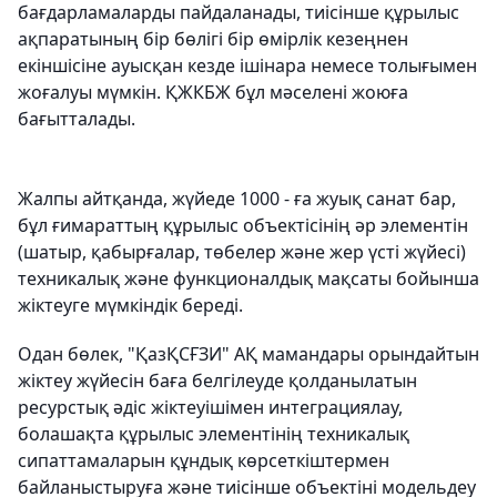
бағдарламаларды пайдаланады, тиісінше құрылыс
ақпаратының бір бөлігі бір өмірлік кезеңнен
екіншісіне ауысқан кезде ішінара немесе толығымен
жоғалуы мүмкін. ҚЖКБЖ бұл мәселені жоюға
бағытталады.
Жалпы айтқанда, жүйеде 1000 - ға жуық санат бар,
бұл ғимараттың құрылыс объектісінің әр элементін
(шатыр, қабырғалар, төбелер және жер үсті жүйесі)
техникалық және функционалдық мақсаты бойынша
жіктеуге мүмкіндік береді.
Одан бөлек, "ҚазҚСҒЗИ" АҚ мамандары орындайтын
жіктеу жүйесін баға белгілеуде қолданылатын
ресурстық әдіс жіктеуішімен интеграциялау,
болашақта құрылыс элементінің техникалық
сипаттамаларын құндық көрсеткіштермен
байланыстыруға және тиісінше объектіні модельдеу