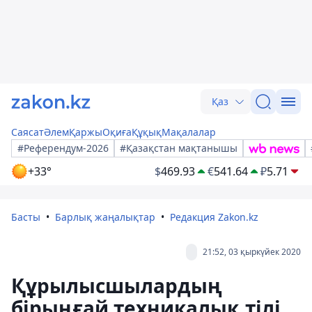
Қаз
Саясат
Әлем
Қаржы
Оқиға
Құқық
Мақалалар
#Референдум-2026
#Қазақстан мақтанышы
+33°
$
469.93
€
541.64
₽
5.71
Басты
Барлық жаңалықтар
Редакция Zakon.kz
21:52, 03 қыркүйек 2020
Құрылысшылардың
бірыңғай техникалық тілі