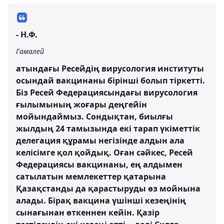
- Н.Ф.
Гамалей
атындағы Ресейдің вирусология институты
осындай вакцинаны бірінші болып тіркетті.
Біз Ресей Федерациясындағы вирусология
ғылымының жоғары деңгейін
мойындаймыз. Сондықтан, биылғы
жылдың 24 тамызында екі тарап үкіметтік
делегация құрамы негізінде алдын ала
келісімге қол қойдық. Оған сәйкес, Ресей
Федерациясы вакцинаны, ең алдымен
сатылатын мемлекеттер қатарына
Қазақстанды да қарастыруды өз мойнына
алады. Бірақ вакцина үшінші кезеңінің
сынағынан өткеннен кейін. Қазір