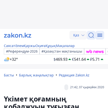
Қаз
Саясат
Әлем
Қаржы
Оқиға
Құқық
Мақалалар
#Референдум-2026
#Қазақстан мақтанышы
+32°
$
469.93
€
541.64
₽
5.71
Басты
Барлық жаңалықтар
Редакция Zakon.kz
21:42, 07 қыркүйек 2020
Үкімет қоғамның
қобалжуын туғызған