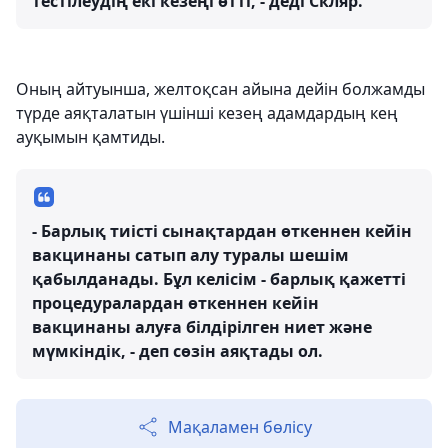
тестілеудің екі кезеңі өтті, - деді Скляр.
Оның айтуынша, желтоқсан айына дейін болжамды
түрде аяқталатын үшінші кезең адамдардың кең
ауқымын қамтиды.
- Барлық тиісті сынақтардан өткеннен кейін
вакцинаны сатып алу туралы шешім
қабылданады. Бұл келісім - барлық қажетті
процедуралардан өткеннен кейін
вакцинаны алуға білдірілген ниет және
мүмкіндік, - деп сөзін аяқтады ол.
Мақаламен бөлісу