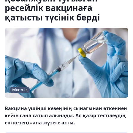
ресейлік вакцинаға
қатысты түсінік берді
inform.kz
Вакцина үшінші кезеңінің сынағынан өткеннен
кейін ғана сатып алынады. Ал қазір тестілеудің
екі кезеңі ғана жүзеге асты.