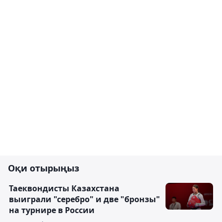
Оқи отырыңыз
Таеквондисты Казахстана
выиграли "серебро" и две "бронзы"
на турнире в России