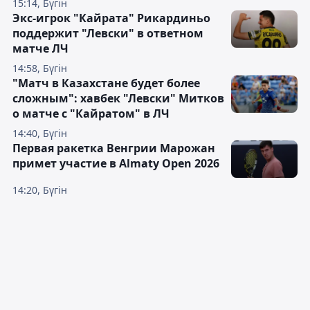
15:14, Бүгін
Экс-игрок "Кайрата" Рикардиньо
поддержит "Левски" в ответном
матче ЛЧ
14:58, Бүгін
"Матч в Казахстане будет более
сложным": хавбек "Левски" Митков
о матче с "Кайратом" в ЛЧ
14:40, Бүгін
Первая ракетка Венгрии Марожан
примет участие в Almaty Open 2026
14:20, Бүгін