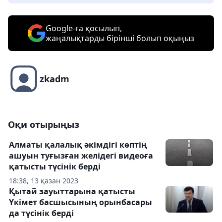
Google-ға қосылып,
жаңалықтарды бірінші болып оқыңыз
zkadm
Оқи отырыңыз
Алматы қалалық әкімдігі көптің
ашуын туғызған желідегі видеоға
қатысты түсінік берді
18:38, 13 қазан 2023
Қытай зауыттарына қатысты
Үкімет басшысының орынбасары
да түсінік берді