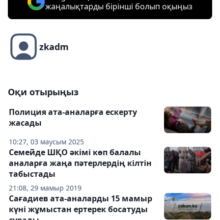
жаңалықтарды бірінші болып оқыңыз
zkadm
Оқи отырыңыз
Полиция ата-аналарға ескерту
жасады
10:27, 03 маусым 2025
Семейде ШҚО әкімі көп балалы
аналарға жаңа пәтерлердің кілтін
табыстады
21:08, 29 мамыр 2019
Сағадиев ата-аналарды 15 мамыр
күнi жұмыстан ертерек босатуды