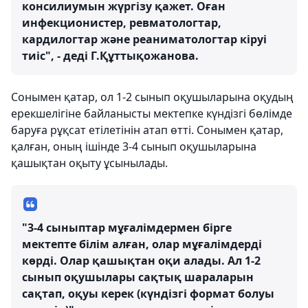
консилиумын жүргізу қажет. Оған
инфекционистер, ревматологтар,
кардилогтар және реаниматологтар кіруі
тиіс", - деді Г.Құттықожанова.
Сонымен қатар, ол 1-2 сынып оқушыларына оқудың
ерекшелігіне байланысты мектепке күндізгі бөлімде
баруға рұқсат етілетінін атап өтті. Сонымен қатар,
қалған, оның ішінде 3-4 сынып оқушыларына
қашықтан оқыту ұсынылады.
"3-4 сыныптар мұғалімдермен бірге
мектепте білім алған, олар мұғалімдерді
көрді. Олар қашықтан оқи алады. Ал 1-2
сынып оқушылары сақтық шараларын
сақтап, оқуы керек (күндізгі формат болуы