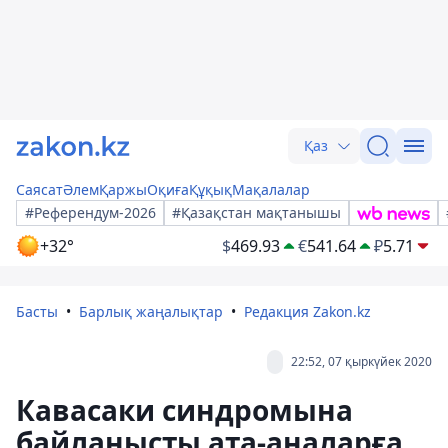
Қаз
Саясат
Әлем
Қаржы
Оқиға
Құқық
Мақалалар
#Референдум-2026
#Қазақстан мақтанышы
+32°
$
469.93
€
541.64
₽
5.71
Басты
Барлық жаңалықтар
Редакция Zakon.kz
22:52, 07 қыркүйек 2020
Кавасаки синдромына
байланысты ата-аналарға