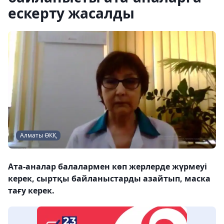
ескерту жасалды
Алматы ӨКҚ
Ата-аналар балалармен көп жерлерде жүрмеуі
керек, сыртқы байланыстарды азайтып, маска
тағу керек.