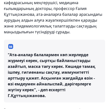
кафедрасының меңгерушісі, медицина
ғылымдарының докторы, профессор Ғалия
Құттықожанова, ата-аналарға балалар арасындағы
аурудың алдын алуға жауапкершілікпен қарауды
және эпидемиологиялық талаптарды сақтаудың
маңыздылығын түсіндіруді сұрады.
"Ата-аналар балалармен көп жерлерде
жүрмеуі керек, сыртқы байланыстарды
азайтып, маска тағу керек. Көшеде тамақ
ішпеу, гигиенаны сақтау, иммунитетті
арттыру қажет. Асқынған жағдайда өзін -
өзі емдеумен айналыспай, дәрігерлерге
жүгіну керек", - деп ескертті
Г.Құттықожанова.