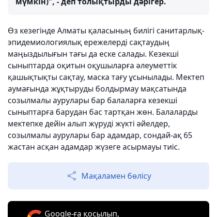
мүмкін)", - деп толықтырды дәрігер.
Өз кезегінде Алматы қаласының билігі санитарлық-
эпидемиологиялық ережелерді сақтаудың
маңыздылығын тағы да еске салады. Кезекші
сыныптарда оқитын оқушыларға әлеуметтік
қашықтықты сақтау, маска тағу ұсынылады. Мектеп
аумағында жұқтыруды болдырмау мақсатында
созылмалы аурулары бар балаларға кезекші
сыныптарға барудан бас тартқан жөн. Балаларды
мектепке дейін алып жүруді жүкті әйелдер,
созылмалы аурулары бар адамдар, сондай-ақ 65
жастан асқан адамдар жүзеге асырмауы тиіс.
Мақаламен бөлісу
Google-ға қосылып,