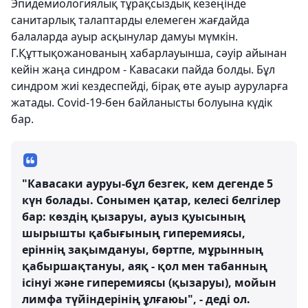
Эпидемиологиялық тұрақсыздық кезеңінде
санитарлық талаптарды елемеген жағдайда
балаларда ауыр асқынулар дамуы мүмкін.
Г.Құттықожанованың хабарлауынша, сәуір айынан
кейін жаңа синдром - Кавасаки пайда болды. Бұл
синдром жиі кездеспейді, бірақ өте ауыр ауруларға
жатады. Covid-19-бен байланысты болуына күдік
бар.
"Кавасаки ауруы-бұл безгек, кем дегенде 5
күн болады. Сонымен қатар, келесі белгілер
бар: көздің қызаруы, ауыз қуысының
шырышты қабығының гиперемиясы,
еріннің зақымдануы, бөртпе, мұрынның
қабыршақтануы, аяқ - қол мен табанның
ісінуі және гиперемиясы (қызаруы), мойын
лимфа түйіндерінің ұлғаюы", - деді ол.