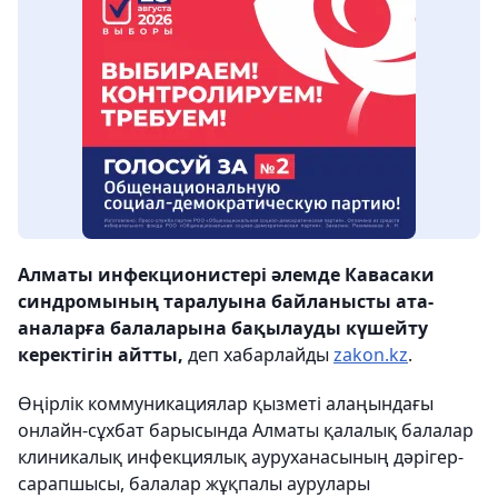
Алматы инфекционистері әлемде Кавасаки
синдромының таралуына байланысты ата-
аналарға балаларына бақылауды күшейту
керектігін айтты,
деп хабарлайды
zakon.kz
.
Өңірлік коммуникациялар қызметі алаңындағы
онлайн-сұхбат барысында Алматы қалалық балалар
клиникалық инфекциялық ауруханасының дәрігер-
сарапшысы, балалар жұқпалы аурулары