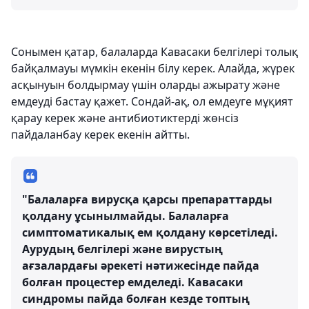
Сонымен қатар, балаларда Кавасаки белгілері толық
байқалмауы мүмкін екенін білу керек. Алайда, жүрек
асқынуын болдырмау үшін оларды ажырату және
емдеуді бастау қажет. Сондай-ақ, ол емдеуге мұқият
қарау керек және антибиотиктерді жөнсіз
пайдаланбау керек екенін айтты.
"Балаларға вирусқа қарсы препараттарды
қолдану ұсынылмайды. Балаларға
симптоматикалық ем қолдану көрсетіледі.
Аурудың белгілері және вирустың
ағзалардағы әрекеті нәтижесінде пайда
болған процестер емделеді. Кавасаки
синдромы пайда болған кезде топтың