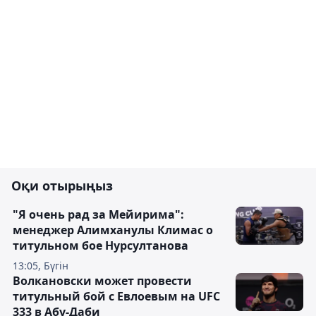
Оқи отырыңыз
"Я очень рад за Мейирима":
менеджер Алимханулы Климас о
титульном бое Нурсултанова
13:05, Бүгін
Волкановски может провести
титульный бой с Евлоевым на UFC
333 в Абу-Даби