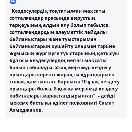
"Кездесулердің тоқтатылған мақсаты
сотталғандар арасында вирустың
тарқауының алдын алу болып табылса,
сотталғандардың әлеуметтік пайдалы
байланыстары және туыстарымен
байланыстарын күшейту олармен тәрбие
жұмысын жүргізуге туыстарының қатысуы -
бұл осы кездесулердің негізгі мақсаты
болып табылады. Ұзақ мерзімді кездесу
орындары керекті жарақты құралдармен
толық қамтылған. Барлығы 10 ұзақ кездесу
орындары болса, 8 қысқа мерзімді кездесу
кабиналары жарақтандырылған", - дейді
мекеме бастығы әділет полковнигі Самат
Ахмеджанов.