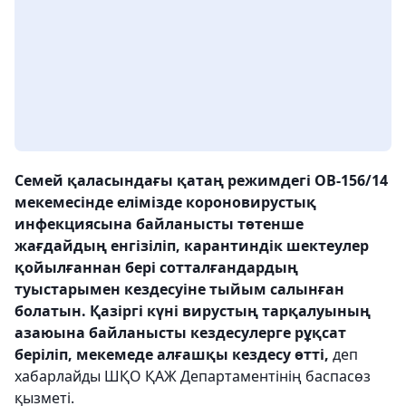
Семей қаласындағы қатаң режимдегі ОВ-156/14
мекемесінде елімізде короновирустық
инфекциясына байланысты төтенше
жағдайдың енгізіліп, карантиндік шектеулер
қойылғаннан бері сотталғандардың
туыстарымен кездесуіне тыйым салынған
болатын. Қазіргі күні вирустың тарқалуының
азаюына байланысты кездесулерге рұқсат
беріліп, мекемеде алғашқы кездесу өтті,
деп
хабарлайды ШҚО ҚАЖ Департаментінің баспасөз
қызметі.