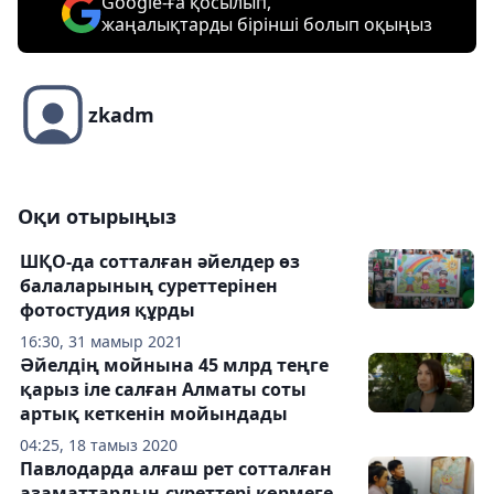
Google-ға қосылып,
жаңалықтарды бірінші болып оқыңыз
zkadm
Оқи отырыңыз
ШҚО-да сотталған әйелдер өз
балаларының суреттерінен
фотостудия құрды
16:30, 31 мамыр 2021
Әйелдің мойнына 45 млрд теңге
қарыз іле салған Алматы соты
артық кеткенін мойындады
04:25, 18 тамыз 2020
Павлодарда алғаш рет сотталған
азаматтардың суреттері көрмеге