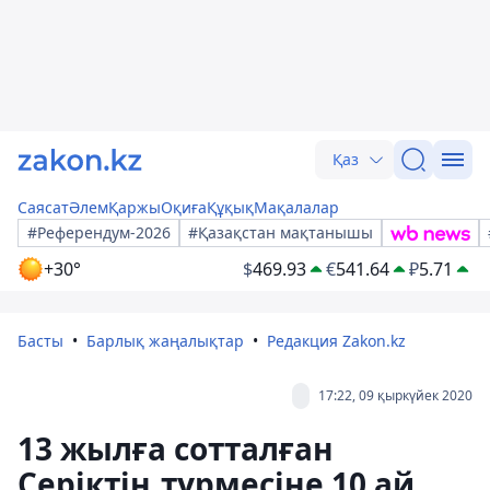
Қаз
Саясат
Әлем
Қаржы
Оқиға
Құқық
Мақалалар
#Референдум-2026
#Қазақстан мақтанышы
+30°
$
469.93
€
541.64
₽
5.71
Басты
Барлық жаңалықтар
Редакция Zakon.kz
17:22, 09 қыркүйек 2020
13 жылға сотталған
Серіктің түрмесіне 10 ай