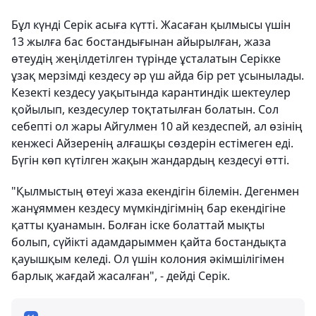
Бұл күнді Серік асыға күтті. Жасаған қылмысы үшін
13 жылға бас бостандығынан айырылған, жаза
өтеудің жеңілдетілген түрінде ұсталатын Серікке
ұзақ мерзімді кездесу әр үш айда бір рет ұсынылады.
Кезекті кездесу уақытында карантиндік шектеулер
қойылып, кездесулер тоқтатылған болатын. Сол
себепті ол жары Айгулмен 10 ай кездеспей, ал өзінің
кенжесі Айзеренің алғашқы сөздерін естімеген еді.
Бүгін көп күтілген жақын жандардың кездесуі өтті.
"Қылмыстың өтеуі жаза екендігін білемін. Дегенмен
жанұяммен кездесу мүмкіндігімнің бар екендігіне
қатты қуанамын. Болған іске болаттай мықты
болып, сүйікті адамдарыммен қайта бостандықта
қауышқым келеді. Ол үшін колония әкімшілігімен
барлық жағдай жасалған", - дейді Серік.