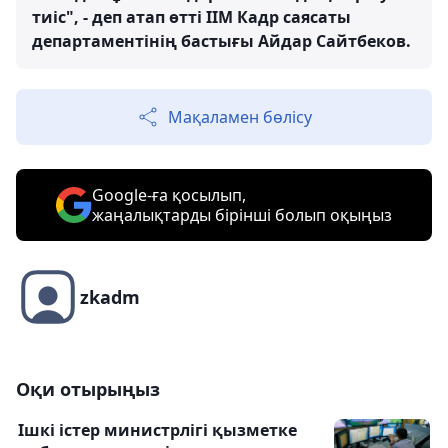
тиіс", - деп атап өтті ІІМ Кадр саясаты
департаментінің бастығы Айдар Сайтбеков.
Мақаламен бөлісу
Google-ға қосылып,
жаңалықтарды бірінші болып оқыңыз
zkadm
Оқи отырыңыз
Ішкі істер министрлігі қызметке