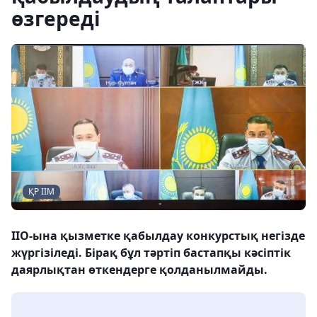
өзгереді
ҚР ІІМ
ІІО-ына қызметке қабылдау конкурстық негізде
жүргізіледі. Бірақ бұл тәртіп бастапқы кәсіптік
даярлықтан өткендерге қолданылмайды.