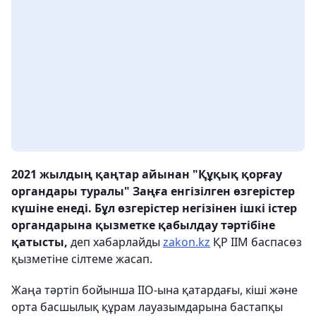
2021 жылдың қаңтар айынан "Құқық қорғау
органдары туралы" Заңға енгізілген өзгерістер
күшіне енеді. Бұл өзгерістер негізінен ішкі істер
органдарына қызметке қабылдау тәртібіне
қатысты,
деп хабарлайды
zakon.kz
ҚР ІІМ баспасөз
қызметіне сілтеме жасап.
Жаңа тәртіп бойынша ІІО-ына қатардағы, кіші және
орта басшылық құрам лауазымдарына бастапқы