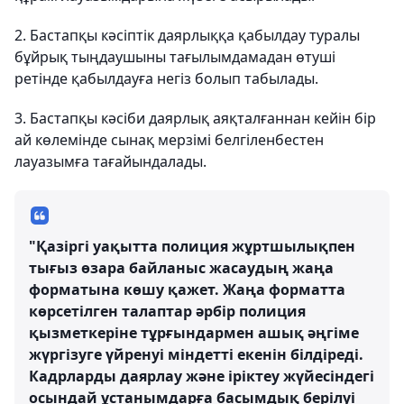
2. Бастапқы кәсіптік даярлыққа қабылдау туралы
бұйрық тыңдаушыны тағылымдамадан өтуші
ретінде қабылдауға негіз болып табылады.
3. Бастапқы кәсіби даярлық аяқталғаннан кейін бір
ай көлемінде сынақ мерзімі белгіленбестен
лауазымға тағайындалады.
"Қазіргі уақытта полиция жұртшылықпен
тығыз өзара байланыс жасаудың жаңа
форматына көшу қажет. Жаңа форматта
көрсетілген талаптар әрбір полиция
қызметкеріне тұрғындармен ашық әңгіме
жүргізуге үйренуі міндетті екенін білдіреді.
Кадрларды даярлау және іріктеу жүйесіндегі
осындай ұстанымдарға басымдық берілуі