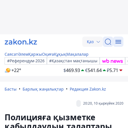
Қаз
Саясат
Әлем
Қаржы
Оқиға
Құқық
Мақалалар
#Референдум-2026
#Қазақстан мақтанышы
+22°
$
469.93
€
541.64
₽
5.71
Басты
Барлық жаңалықтар
Редакция Zakon.kz
20:20, 10 қыркүйек 2020
Полицияға қызметке
қабылдаудың талаптары