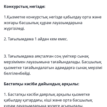
Конкурстық негізде:
1.Қызметке конкурстық негізде қабылдау орта және
жоғары басшылық құрам лауазымдарына
жүргізіледі.
2. Тағылымдама 1 айдан кем емес.
3. Тағылымдама аяқталған соң үміткер сынақ
мерзімімен лауазымына тағайындалады. Басшылық
қызметке тағайындалатын адамдарға сынақ мерзімі
белгіленбейді.
Бастапқы кәсіби дайындық арқылы:
1. Бастапқы кәсіби даярлық арқылы қызметке
қабылдау қатардағы, кіші және орта басшылық
құрам лауазымдарына жүзеге асырылады.