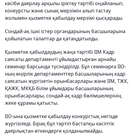
кәсіби даярлау арқылы іріктеу тәртібі оңайланып,
конкурсты және сынақ мерзімін алып тастау
жолымен қызметке қабылдау мерзімі қысқарады.
Сондай-ақ ішкі істер органдарының басшыларына
қойылатын талаптар да қатаңдатылды.
Қызметке қабылдаудың жаңа тәртібі ІІМ Кадр
саясаты департаменті ұйымдастырған арнайы
семинар барсында түсінідірілді. Бұл семинарға ІІО-
ның өңірлік департаменттер басшыларының кадр
саясатын жүргізетін орынбасарлары және ІІМ, ТЖК,
ҚАЖК, МКҚБ білім ұйымдары басшыларының
орынбасарлары, сондай-ақ кадр бөлімшелерінің
жеке құрамы қатысты.
ІІО-ына қызметке қабылдау конкурстық негізде
жүргізіледі. Бірақ бұл тәртіп бастапқы кәсіптік
даярлықтан өткендерге қолданылмайды.