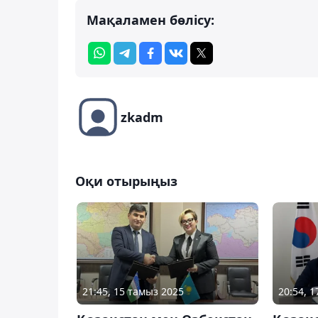
Мақаламен бөлісу:
zkadm
Оқи отырыңыз
21:45, 15 тамыз 2025
20:54, 