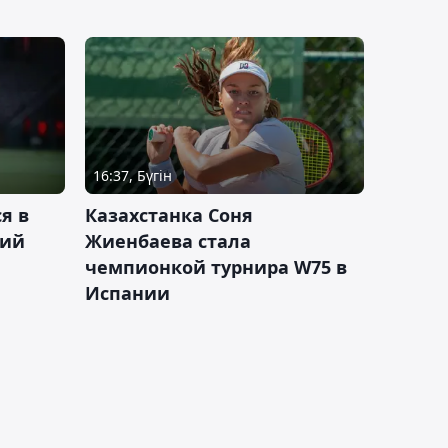
16:37, Бүгін
я в
Казахстанка Соня
кий
Жиенбаева стала
чемпионкой турнира W75 в
Испании