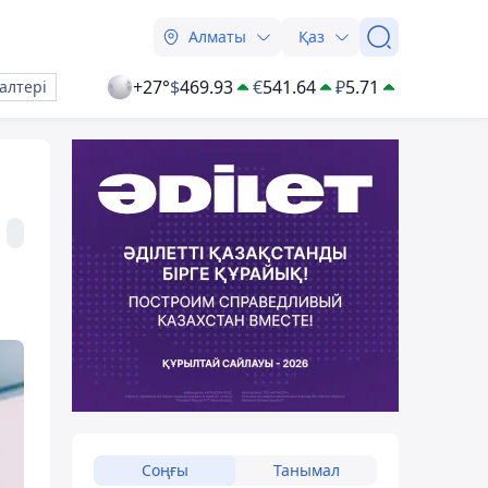
Алматы
Қаз
+27°
$
469.93
€
541.64
₽
5.71
алтері
Соңғы
Танымал