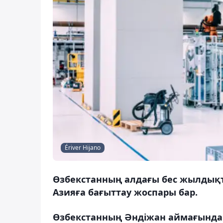
Ériver Hijano
Өзбекстанның алдағы бес жылдықта
Азияға бағыттау жоспары бар.
Өзбекстанның Әндіжан аймағында әй