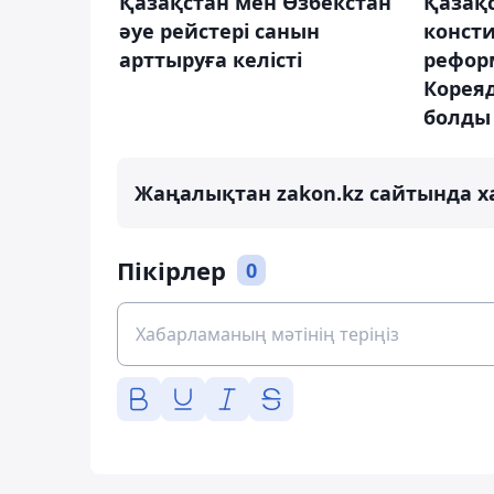
Қазақстан мен Өзбекстан
Қазақ
әуе рейстері санын
конст
арттыруға келісті
рефор
Кореяд
болды
Жаңалықтан zakon.kz сайтында х
Пікірлер
0