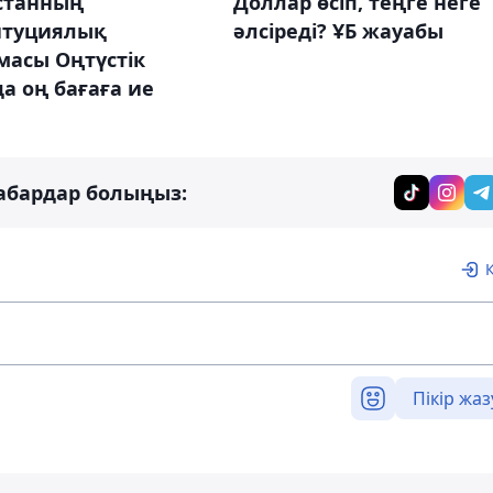
станның
Доллар өсіп, теңге неге
итуциялық
әлсіреді? ҰБ жауабы
масы Оңтүстік
а оң бағаға ие
абардар болыңыз:
Пікір жаз