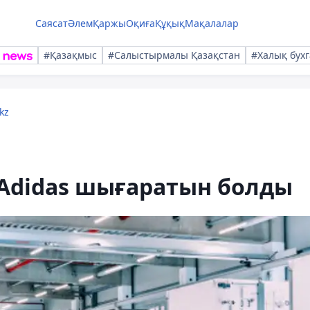
Саясат
Әлем
Қаржы
Оқиға
Құқық
Мақалалар
#Қазақмыс
#Салыстырмалы Қазақстан
#Халық бухг
kz
 Adidas шығаратын болды