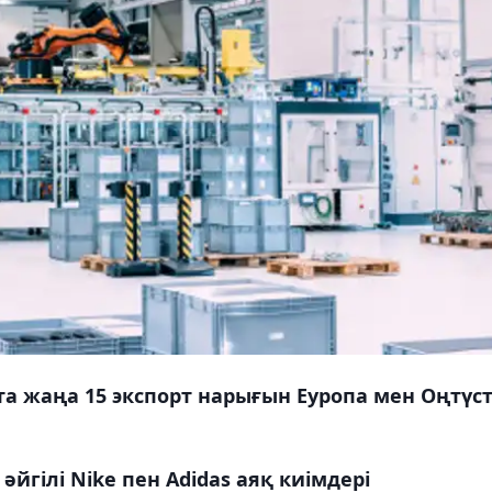
 жаңа 15 экспорт нарығын Еуропа мен Оңтүст
гілі Nike пен Adidas аяқ киімдері