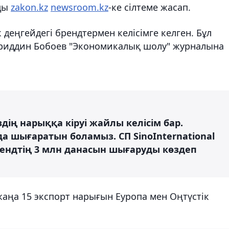
ды
zakon.kz
newsroom.kz
-ке сілтеме жасап.
деңгейдегі брендтермен келісімге келген. Бұл
риддин Бобоев "Экономикалық шолу" журналына
здің нарыққа кіруі жайлы келісім бар.
а шығаратын боламыз.​ СП SinoInternational
рендтің 3 млн данасын шығаруды көздеп
аңа 15 экспорт нарығын Еуропа мен Оңтүстік