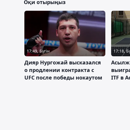
Оқи отырыңыз
17:49, Бүгін
17:18, Б
Дияр Нургожай высказался
Асылж
о продлении контракта с
выигр
UFC после победы нокаутом
ITF в 