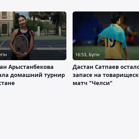
үгін
16:53, Бүгін
ан Арыстанбекова
Дастан Сатпаев осталс
ала домашний турнир
запасе на товарищес
Астане
матч "Челси"