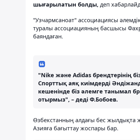
шығарылатын болды,
деп хабарлай
"Узчармсаноат" ассоциациясы әлемдік 
туралы ассоциацияның басшысы Фах
баяндаған.
"Nike және Adidas брендтерінің бі
Спорттық аяқ киімдерді Әндіжанд
кешенінде біз әлемге танымал б
отырмыз", – деді Ф.Бобоев.
Өзбекстанның алдағы бес жылдықта ж
Азияға бағыттау жоспары бар.