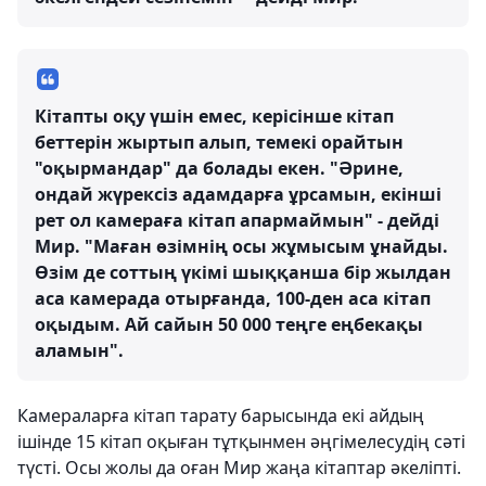
Кітапты оқу үшін емес, керісінше кітап
беттерін жыртып алып, темекі орайтын
"оқырмандар" да болады екен. "Әрине,
ондай жүрексіз адамдарға ұрсамын, екінші
рет ол камераға кітап апармаймын" - дейді
Мир. "Маған өзімнің осы жұмысым ұнайды.
Өзім де соттың үкімі шыққанша бір жылдан
аса камерада отырғанда, 100-ден аса кітап
оқыдым. Ай сайын 50 000 теңге еңбекақы
аламын".
Камераларға кітап тарату барысында екі айдың
ішінде 15 кітап оқыған тұтқынмен әңгімелесудің сәті
түсті. Осы жолы да оған Мир жаңа кітаптар әкеліпті.