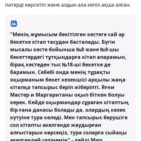
пәтерді көрсетіп және алдын ала кепіл ақша алған.
"Менің жұмысым бекітілген кестеге сай әр
бекетке кітап тасудан басталады. Бүгін
мысалы кесте бойынша №8 және №9-шы
бекеттердегі тұтқындарға кітап апарамын,
бірақ кестеден тыс №18-ші бекетке де
барамын. Себебі онда менің тұрақты
оқырманым бекет кезекшісі арқылы жаңа
кітапқа тапсырыс беріп жіберіпті. Яғни
Мастер и Маргаританы оқып біткен болуы
керек. Кейде оқырмандар сұраған кітаптың
бір ғана данасы болады да, олардың кезек
күтуіне тура келеді. Мен тапсырыс берушіге
сол кітапты әкелгенде жаудырған
алғыстарын көрсеңіз, тура соларға сыйақы
әкелгендей сезінемін" - дейді Мир.