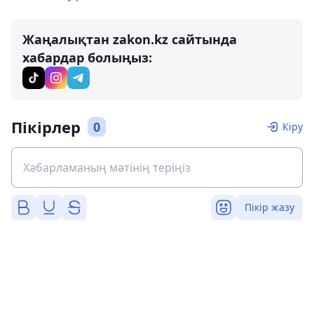
Жаңалықтан zakon.kz сайтында
хабардар болыңыз:
Пікірлер
0
Кіру
Пікір жазу