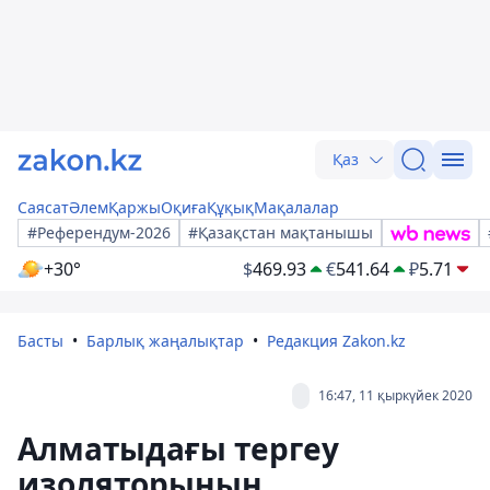
Қаз
Саясат
Әлем
Қаржы
Оқиға
Құқық
Мақалалар
#Референдум-2026
#Қазақстан мақтанышы
+30°
$
469.93
€
541.64
₽
5.71
Басты
Барлық жаңалықтар
Редакция Zakon.kz
16:47, 11 қыркүйек 2020
Алматыдағы тергеу
изоляторының