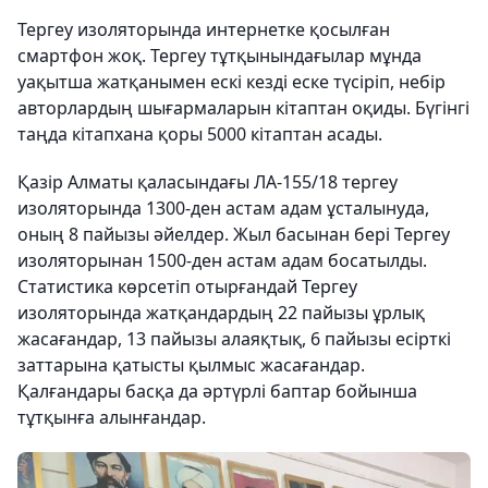
Тергеу изоляторында интернетке қосылған
смартфон жоқ. Тергеу тұтқынындағылар мұнда
уақытша жатқанымен ескі кезді еске түсіріп, небір
авторлардың шығармаларын кітаптан оқиды. Бүгінгі
таңда кітапхана қоры 5000 кітаптан асады.
Қазір Алматы қаласындағы ЛА-155/18 тергеу
изоляторында 1300-ден астам адам ұсталынуда,
оның 8 пайызы әйелдер. Жыл басынан бері Тергеу
изоляторынан 1500-ден астам адам босатылды.
Статистика көрсетіп отырғандай Тергеу
изоляторында жатқандардың 22 пайызы ұрлық
жасағандар, 13 пайызы алаяқтық, 6 пайызы есірткі
заттарына қатысты қылмыс жасағандар.
Қалғандары басқа да әртүрлі баптар бойынша
тұтқынға алынғандар.