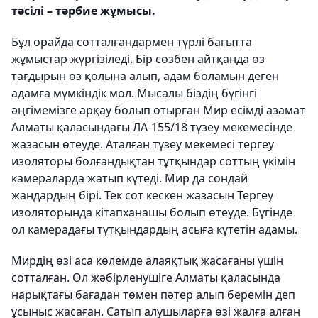
тәсілі – тәрбие жұмысы.
Бұл орайда сотталғандармен түрлі бағытта
жұмыстар жүргізіледі. Бір сөзбен айтқанда өз
тағдырын өз қолына алып, адам боламын деген
адамға мүмкіндік мол. Мысалы біздің бүгінгі
әңгімемізге арқау болып отырған Мир есімді азамат
Алматы қаласындағы ЛА-155/18 түзеу мекемесінде
жазасын өтеуде. Аталған түзеу мекемесі тергеу
изоляторы болғандықтан тұтқындар соттың үкімін
камераларда жатып күтеді. Мир да сондай
жандардың бірі. Тек сот кескен жазасын Тергеу
изоляторында кітапханашы болып өтеуде. Бүгінде
ол камерадағы тұтқындардың асыға күтетін адамы.
Мирдің өзі аса көлемде алаяқтық жасағаны үшін
сотталған. Ол жәбірленушіге Алматы қаласында
нарықтағы бағадан төмен пәтер алып беремін деп
ұсыныс жасаған. Сатып алушыларға өзі жалға алған