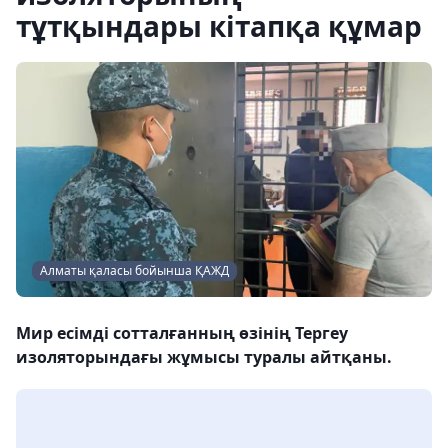
тұтқындары кітапқа құмар
Алматы қаласы бойынша ҚАЖД
Мир есімді сотталғанның өзінің Тергеу
изоляторындағы жұмысы туралы айтқаны.