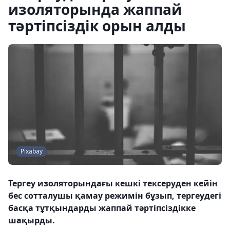
изоляторында жаппай
тәртіпсіздік орын алды
Pixabay
Тергеу изоляторындағы кешкі тексеруден кейін
бес сотталушы қамау режимін бұзып, тергеудегі
басқа тұтқындарды жаппай тәртіпсіздікке
шақырды.