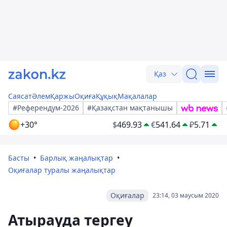
Қаз
Саясат
Әлем
Қаржы
Оқиға
Құқық
Мақалалар
#Референдум-2026
#Қазақстан мақтанышы
+30°
$
469.93
€
541.64
₽
5.71
Басты
Барлық жаңалықтар
Оқиғалар туралы жаңалықтар
Оқиғалар
23:14, 03 маусым 2020
Атырауда тергеу