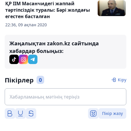
ҚР ІІМ Масанчидегі жаппай
тәртіпсіздік туралы: Бәрі жолдағы
егестен басталған
22:36, 09 ақпан 2020
Жаңалықтан zakon.kz сайтында
хабардар болыңыз:
Пікірлер
0
Кіру
Пікір жазу