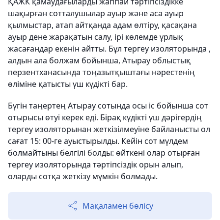
ҚАЖК қамаудағыларды жаппай тәртіпсіздікке
шақырған сотталушылар ауыр және аса ауыр
қылмыстар, атап айтқанда адам өлтіру, қасақана
ауыр дене жарақатын салу, ірі көлемде ұрлық
жасағандар екенін айтты. Бұл тергеу изоляторында ,
алдын ала болжам бойынша, Атырау облыстық
перзентханасында тоңазытқыштағы нәрестенің
өліміне қатысты үш күдікті бар.
Бүгін таңертең Атырау сотында осы іс бойынша сот
отырысы өтуі керек еді. Бірақ күдікті үш дәрігердің
тергеу изоляторынан жеткізілмеуіне байланысты ол
сағат 15: 00-ге ауыстырылды. Кейін сот мүлдем
болмайтыны белгілі болды: өйткені олар отырған
тергеу изоляторында тәртіпсіздік орын алып,
оларды сотқа жеткізу мүмкін болмады.
Мақаламен бөлісу