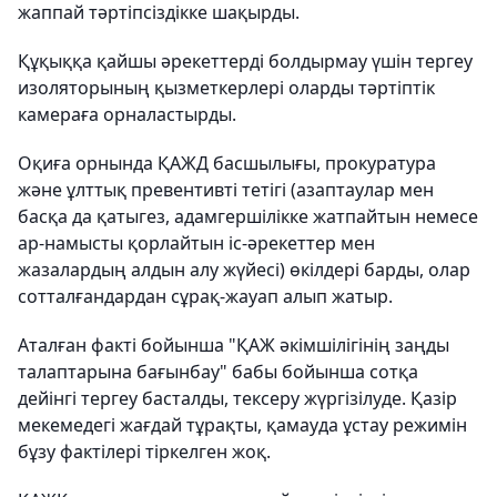
жаппай тәртіпсіздікке шақырды.
Құқыққа қайшы әрекеттерді болдырмау үшін тергеу
изоляторының қызметкерлері оларды тәртіптік
камераға орналастырды.
Оқиға орнында ҚАЖД басшылығы, прокуратура
және ұлттық превентивті тетігі (азаптаулар мен
басқа да қатыгез, адамгершілікке жатпайтын немесе
ар-намысты қорлайтын іс-әрекеттер мен
жазалардың алдын алу жүйесі) өкілдері барды, олар
сотталғандардан сұрақ-жауап алып жатыр.
Аталған факті бойынша "ҚАЖ әкімшілігінің заңды
талаптарына бағынбау" бабы бойынша сотқа
дейінгі тергеу басталды, тексеру жүргізілуде. Қазір
мекемедегі жағдай тұрақты, қамауда ұстау режимін
бұзу фактілері тіркелген жоқ.