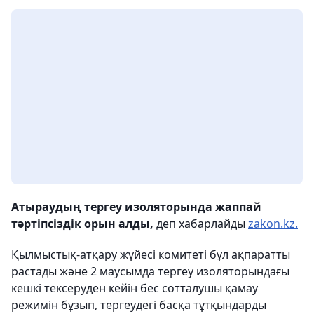
Атыраудың тергеу изоляторында жаппай
тәртіпсіздік орын алды,
деп хабарлайды
zakon.kz.
Қылмыстық-атқару жүйесі комитеті бұл ақпаратты
растады және 2 маусымда тергеу изоляторындағы
кешкі тексеруден кейін бес сотталушы қамау
режимін бұзып, тергеудегі басқа тұтқындарды