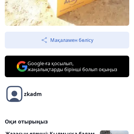
Мақаламен бөлісу
Google-ға қосылып,
жаңалықтарды бірінші болып оқыңыз
zkadm
Оқи отырыңыз
Жазасын өтеуші: Қылмысқа балам