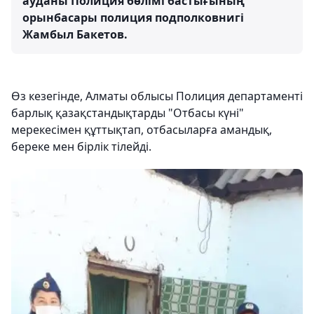
ауданы Полиция бөлімі бастығының
орынбасары полиция подполковнигі
Жамбыл Бакетов.
Өз кезегінде, Алматы облысы Полиция департаменті
барлық қазақстандықтарды "Отбасы күні"
мерекесімен құттықтап, отбасыларға амандық,
береке мен бірлік тілейді.