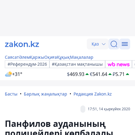
Қаз
Саясат
Әлем
Қаржы
Оқиға
Құқық
Мақалалар
#Референдум-2026
#Қазақстан мақтанышы
+31°
$
469.93
€
541.64
₽
5.71
Басты
Барлық жаңалықтар
Редакция Zakon.kz
17:51, 14 қыркүйек 2020
Панфилов ауданының
полицейлері көпбалалы