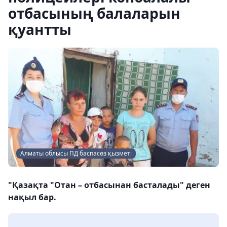
отбасының балаларын
қуантты
Алматы облысы ПД баспасөз қызметі
"Қазақта "Отан – отбасынан басталады" деген
нақыл бар.