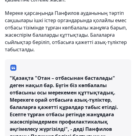
Мереке қарсаңында Панфилов ауданының тәртіп
сақшылары ішкі істер органдарында қолайлы емес
отбасы тізімінде тұрған көпбалалы жанұяға барып,
жасөспірім балаларды құттықтады. Балаларға
сыйлықтар беріліп, отбасыға қажетті азық-түліктер
табысталды.
"Қазақта "Отан – отбасынан басталады"
деген нақыл бар. Бүгін біз көпбалалы
отбасыны осы мерекемен құттықтадық.
Мерекеге орай отбасыға азық-түліктер,
балаларға қажетті құралдар табыс етілді.
Есепте тұрған отбасы ретінде жанұядаға
жасөспірімдермен профилактикалық
әңгімелесу жүргізілді", - деді Панфилов