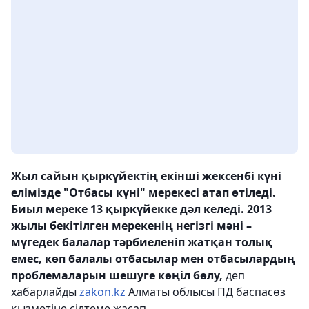
Жыл сайын қыркүйектің екінші жексенбі күні
елімізде "Отбасы күні" мерекесі атап өтіледі.
Биыл мереке 13 қыркүйекке дәл келеді. 2013
жылы бекітілген мерекенің негізгі мәні –
мүгедек балалар тәрбиеленіп жатқан толық
емес, көп балалы отбасылар мен отбасылардың
проблемаларын шешуге көңіл бөлу,
деп
хабарлайды
zakon.kz
Алматы облысы ПД баспасөз
қызметіне сілтеме жасап.