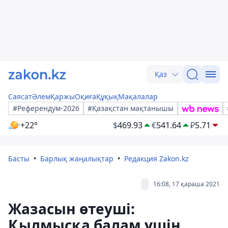
Қаз
Саясат
Әлем
Қаржы
Оқиға
Құқық
Мақалалар
#Референдум-2026
#Қазақстан мақтанышы
+22°
$
469.93
€
541.64
₽
5.71
Басты
Барлық жаңалықтар
Редакция Zakon.kz
16:08, 17 қараша 2021
Жазасын өтеуші:
Қылмысқа балам үшін