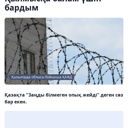
бардым
Қызылорда облысы бойынша ҚАЖД
Қазақта "Заңды білмеген опық жейді" деген сөз
бар екен.