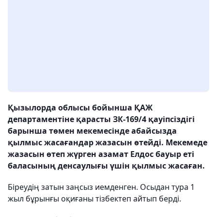
Қызылорда облысы бойынша ҚАЖ
департаментіне қарасты ЗК-169/4 қауіпсіздігі
барынша төмен мекемесінде абайсызда
қылмыс жасағандар жазасын өтейді. Мекемеде
жазасын өтеп жүрген азамат Елдос бауыр еті
баласының денсаулығы үшін қылмыс жасаған.
Біреудің затын заңсыз иемденген. Осыдан тура 1
жыл бұрынғы оқиғаны тізбектеп айтып берді.