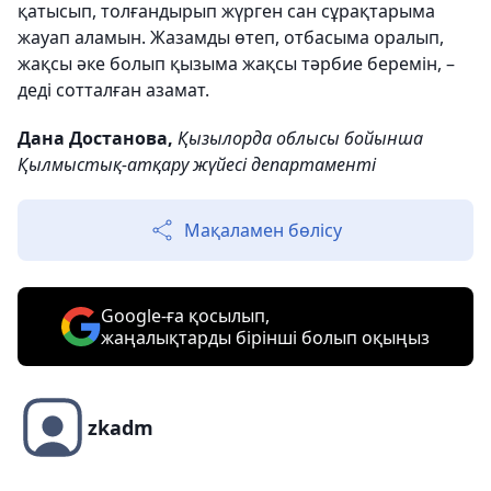
қатысып, толғандырып жүрген сан сұрақтарыма
жауап аламын. Жазамды өтеп, отбасыма оралып,
жақсы әке болып қызыма жақсы тәрбие беремін, –
деді сотталған азамат.
Дана Достанова,
Қызылорда облысы бойынша
Қылмыстық-атқару жүйесі департаменті
Мақаламен бөлісу
Google-ға қосылып,
жаңалықтарды бірінші болып оқыңыз
zkadm