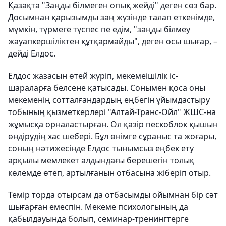
Қазақта "Заңды білмеген опық жейді" деген сөз бар.
Досымнан қарызымды заң жүзінде талап еткенімде,
мүмкін, түрмеге түспес пе едім, "заңды білмеу
жауапкершіліктен құтқармайды", деген осы шығар, –
дейді Елдос.
Елдос жазасын өтей жүріп, мекемеішілік іс-
шараларға белсене қатысады. Сонымен қоса оны
мекеменің сотталғандардың еңбегін ұйымдастыру
тобының қызметкерлері "Алтай-Транс-Ойл" ЖШС-на
жұмысқа орналастырған. Ол қазір пескоблок қышын
өндірудің хас шебері. Бұл өнімге сұраныс та жоғары,
соның нәтижесінде Елдос тынымсыз еңбек ету
арқылы мемлекет алдындағы берешегін толық
көлемде өтеп, артылғанын отбасына жіберіп отыр.
Темір торда отырсам да отбасымды ойымнан бір сәт
шығарған емеспін. Мекеме психологының да
қабылдауында болып, семинар-тренингтерге