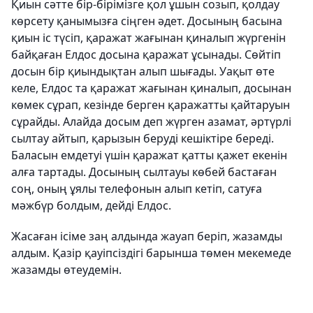
Қиын сәтте бір-бірімізге қол ұшын созып, қолдау
көрсету қанымызға сіңген әдет. Досының басына
қиын іс түсіп, қаражат жағынан қиналып жүргенін
байқаған Елдос досына қаражат ұсынады. Сөйтіп
досын бір қиындықтан алып шығады. Уақыт өте
келе, Елдос та қаражат жағынан қиналып, досынан
көмек сұрап, кезінде берген қаражатты қайтаруын
сұрайды. Алайда досым деп жүрген азамат, әртүрлі
сылтау айтып, қарызын беруді кешіктіре береді.
Баласын емдетуі үшін қаражат қатты қажет екенін
алға тартады. Досының сылтауы көбей бастаған
соң, оның ұялы телефонын алып кетіп, сатуға
мәжбүр болдым, дейді Елдос.
Жасаған ісіме заң алдында жауап беріп, жазамды
алдым. Қазір қауіпсіздігі барынша төмен мекемеде
жазамды өтеудемін.