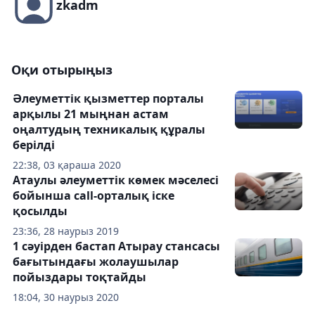
zkadm
Оқи отырыңыз
Әлеуметтік қызметтер порталы
арқылы 21 мыңнан астам
оңалтудың техникалық құралы
берілді
22:38, 03 қараша 2020
Атаулы әлеуметтік көмек мәселесі
бойынша call-орталық іске
қосылды
23:36, 28 наурыз 2019
1 сәуірден бастап Атырау стансасы
бағытындағы жолаушылар
пойыздары тоқтайды
18:04, 30 наурыз 2020