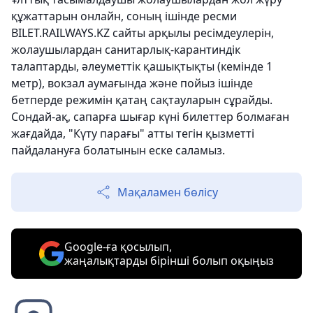
құжаттарын онлайн, соның ішінде ресми
BILET.RAILWAYS.KZ сайты арқылы ресімдеулерін,
жолаушылардан санитарлық-карантиндік
талаптарды, әлеуметтік қашықтықты (кемінде 1
метр), вокзал аумағында және пойыз ішінде
бетперде режимін қатаң сақтауларын сұрайды.
Сондай-ақ, сапарға шығар күні билеттер болмаған
жағдайда, "Күту парағы" атты тегін қызметті
пайдалануға болатынын еске саламыз.
Мақаламен бөлісу
Google-ға қосылып,
жаңалықтарды бірінші болып оқыңыз