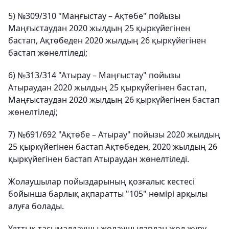
5) №309/310 "Маңғыстау – Ақтөбе" пойызы
Маңғыстаудан 2020 жылдың 25 қыркүйегінен
бастап, Ақтөбеден 2020 жылдың 26 қыркүйегінен
бастап жөнелтіледі;
6) №313/314 "Атырау – Маңғыстау" пойызы
Атыраудан 2020 жылдың 25 қыркүйегінен бастап,
Маңғыстаудан 2020 жылдың 26 қыркүйегінен бастап
жөнелтіледі;
7) №691/692 "Ақтөбе – Атырау" пойызы 2020 жылдың
25 қыркүйегінен бастап Ақтөбеден, 2020 жылдың 26
қыркүйегінен бастап Атыраудан жөнелтіледі.
Жолаушылар пойыздарының қозғалыс кестесі
бойынша барлық ақпаратты "105" нөмірі арқылы
алуға болады.
Ұлттық тасымалдаушы жолаушылардан жол жүру