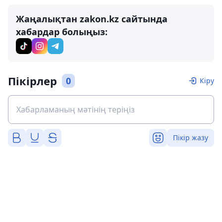
Жаңалықтан zakon.kz сайтында
хабардар болыңыз:
Пікірлер
0
Кіру
Пікір жазу