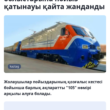
қатынауы қайта жанданды
kaztag
Жолаушылар пойыздарының қозғалыс кестесі
бойынша барлық ақпаратты "105" нөмірі
арқылы алуға болады.