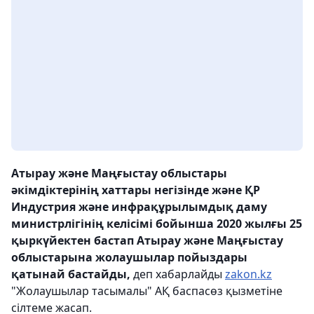
Атырау және Маңғыстау облыстары
әкімдіктерінің хаттары негізінде және ҚР
Индустрия және инфрақұрылымдық даму
министрлігінің келісімі бойынша 2020 жылғы 25
қыркүйектен бастап Атырау және Маңғыстау
облыстарына жолаушылар пойыздары
қатынай бастайды,
деп хабарлайды
zakon.kz
"Жолаушылар тасымалы" АҚ баспасөз қызметіне
сілтеме жасап.