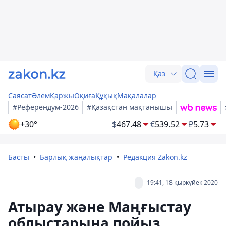
Қаз
Саясат
Әлем
Қаржы
Оқиға
Құқық
Мақалалар
#Референдум-2026
#Қазақстан мақтанышы
+30°
$
467.48
€
539.52
₽
5.73
Басты
Барлық жаңалықтар
Редакция Zakon.kz
19:41, 18 қыркүйек 2020
Атырау және Маңғыстау
облыстарына пойыз