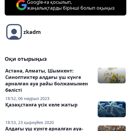
Google-ға қосылып,
жаңалықтарды бірінші болып оқыңыз
zkadm
Оқи отырыңыз
Астана, Алматы, Шымкент:
Синоптиктер алдағы үш күнге
арналған ауа райы болжамымен
бөлісті
18:52, 06 наурыз 2023
Қазақстанға үсік келе жатыр
18:53, 23 қыркүйек 2020
Алдағы үш күнге арналған ауа-