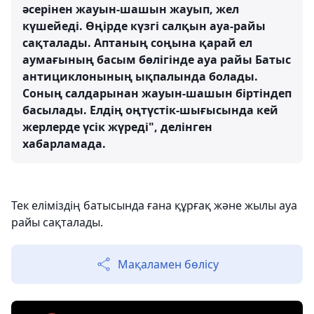
әсерінен жауын-шашын жауып, жел
күшейеді. Өңірде күзгі салқын ауа-райы
сақталады. Аптаның соңына қарай ел
аумағының басым бөлігінде ауа райы Батыс
антициклонының ықпалында болады.
Соның салдарынан жауын-шашын біртіндеп
басылады. Елдің оңтүстік-шығысында кей
жерлерде үсік жүреді", делінген
хабарламада.
Тек еліміздің батысында ғана құрғақ және жылы ауа
райы сақталады.
Мақаламен бөлісу