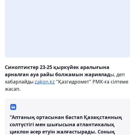
Синоптиктер 23-25 қыркүйек аралығына
арналған ауа райы болжамын жариялад
ы, деп
хабарлайды
zakon.kz
"Қазгидромет" РМК-ға сілтеме
жасап.
"Аптаның ортасынан бастап Қазақстанның
солтүстігі мен шығысына атлантикалық
циклон әсер етуін жалғастырады. Соның