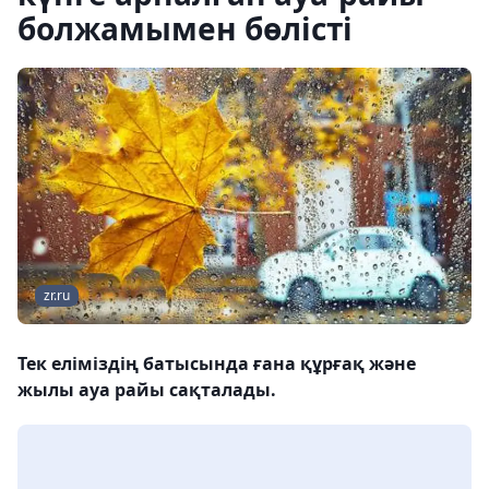
болжамымен бөлісті
zr.ru
Тек еліміздің батысында ғана құрғақ және
жылы ауа райы сақталады.