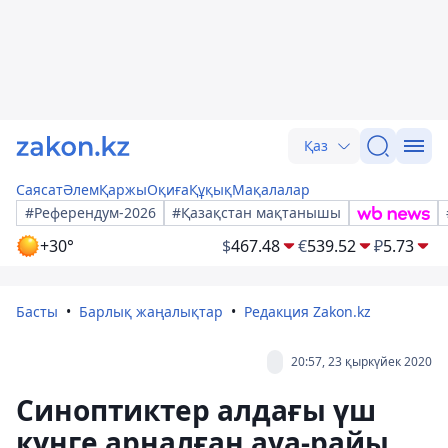
Қаз
Саясат
Әлем
Қаржы
Оқиға
Құқық
Мақалалар
#Референдум-2026
#Қазақстан мақтанышы
+30°
$
467.48
€
539.52
₽
5.73
Басты
Барлық жаңалықтар
Редакция Zakon.kz
20:57, 23 қыркүйек 2020
Синоптиктер алдағы үш
күнге арналған ауа-райы