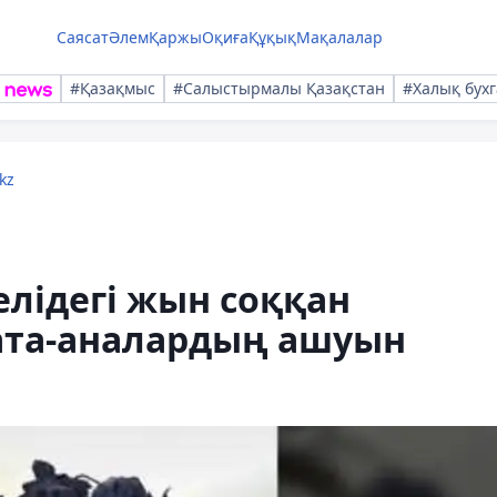
Саясат
Әлем
Қаржы
Оқиға
Құқық
Мақалалар
#Қазақмыс
#Салыстырмалы Қазақстан
#Халық бухг
kz
лідегі жын соққан
ата-аналардың ашуын