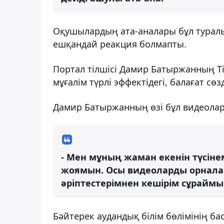
Оқушылардың ата-аналары бұл туралы 
ешқандай реакция болмапты.
Портал тілшісі Дамир Батыржанның T
мұғалім түрлі эффектідегі, балағат сө
Дамир Батыржанның өзі бұл видеолард
- Мен мұның жаман екенін түсіне
жоямын. Осы видеоларды орнал
әріптестерімнен кешірім сұраймы
Бәйтерек аудандық білім бөлімінің ба