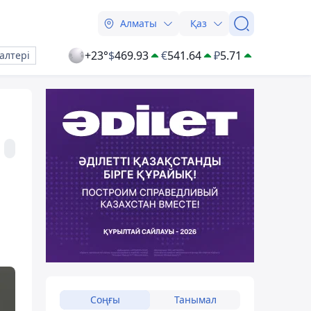
Алматы
Қаз
+23°
$
469.93
€
541.64
₽
5.71
алтері
Соңғы
Танымал