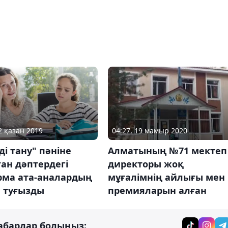
2 қазан 2019
04:27, 19 мамыр 2020
і тану" пәніне
Алматының №71 мектеп
ан дәптердегі
директоры жоқ
рма ата-аналардың
мұғалімнің айлығы мен
 туғызды
премияларын алған
абардар болыңыз: