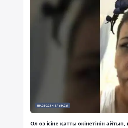
видеодан алынды
Ол өз ісіне қатты өкінетінін айтып,