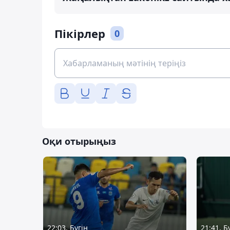
Пікірлер
0
Оқи отырыңыз
22:03, Бүгін
21:41, Б