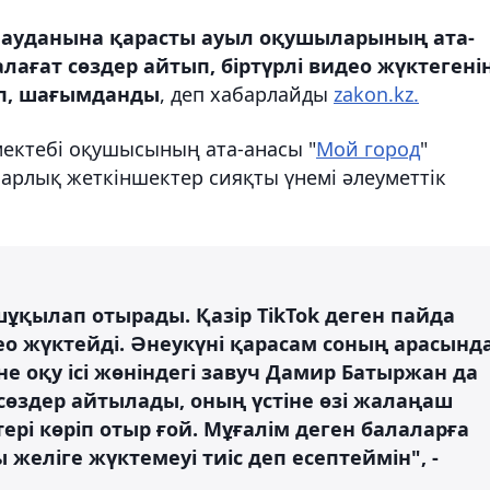
к ауданына қарасты ауыл оқушыларының ата-
лағат сөздер айтып, біртүрлі видео жүктегенін
ып, шағымданды
, деп хабарлайды
zakon.kz.
мектебі оқушысының ата-анасы "
Мой город
"
барлық жеткіншектер сияқты үнемі әлеуметтік
ұқылап отырады. Қазір TikTok деген пайда
ео жүктейді. Әнеукүні қарасам соның арасынд
не оқу ісі жөніндегі завуч Дамир Батыржан да
 сөздер айтылады, оның үстіне өзі жалаңаш
ері көріп отыр ғой. Мұғалім деген балаларға
 желіге жүктемеуі тиіс деп есептеймін", -