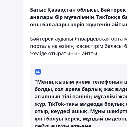
Батыс Қазақстан облысы, Бәйтере
аналары бір мұғалімнің ТикТокқа ба
оны балалары көріп жүргенін айт
Бәйтерек ауданы Январцевская орта 
порталына өзінің жасөспірім баласы 
желіде отыратынын айтты.
"Менің қызым үнемі телефонын ш
болды, сол араға барлық жас вид
ағылшын тілі пәнінің мұғалімі жә
жүр. TikTok-тағы видеода боқтық
отыр, кеудесі ашық. Мұны шәкіртт
үлгі болуы керек, мұндай видеоны
дейді ашулы ата-ана.