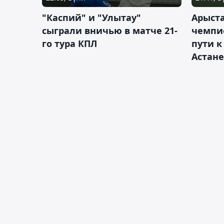
"Каспий" и "Улытау"
Арыст
сыграли вничью в матче 21-
чемпи
го тура КПЛ
пути к
Астане