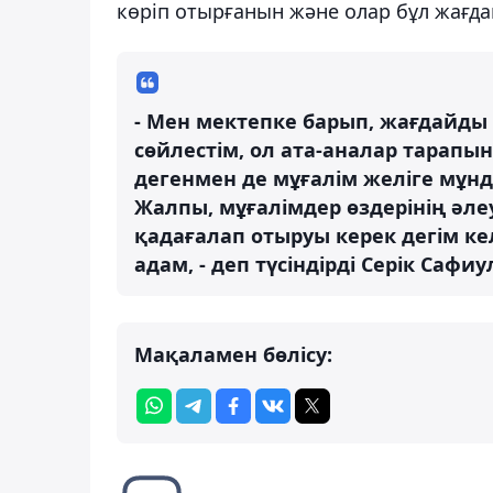
көріп отырғанын және олар бұл жағд
- Мен мектепке барып, жағдайд
сөйлестім, ол ата-аналар тарапы
дегенмен де мұғалім желіге мұн
Жалпы, мұғалімдер өздерінің әле
қадағалап отыруы керек дегім ке
адам, - деп түсіндірді Серік Сафи
Мақаламен бөлісу: