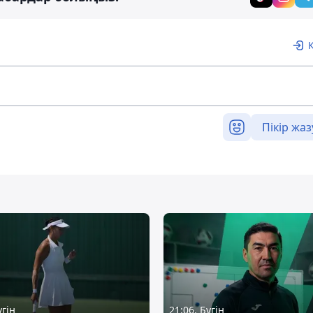
Пікір жаз
үгін
21:06, Бүгін