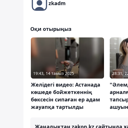
zkadm
Оқи отырыңыз
19:43, 14 тамыз 2025
23:31, 2
Желідегі видео: Астанада
"Әлемд
көшеде бойжеткеннің
арналғ
бөксесін сипаған ер адам
тапсы
жауапқа тартылды
ашуын
Жаңалықтан zakon.kz сайтында х