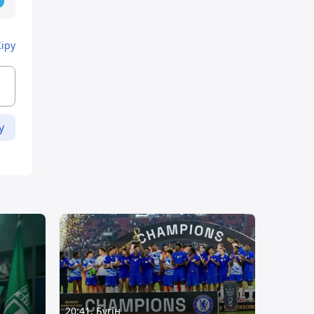
Кіру
у
20:41, Бүгін