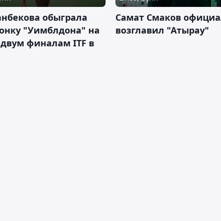
анбекова обыграла
Самат Смаков официа
онку "Уимблдона" на
возглавил "Атырау"
 двум финалам ITF в