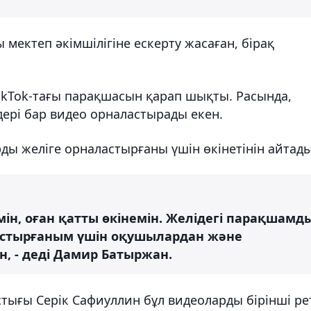
мектеп әкімшілігіне ескерту жасаған, бірақ
ikTok-тағы парақшасын қарап шықты. Расында,
здері бар видео орналастырады екен.
ы желіге орналастырғаны үшін өкінетінін айтады
мін, оған қатты өкінемін. Желідегі парақшамд
астырғаным үшін оқушылардан және
н, - деді Дамир Батыржан.
стығы Серік Сафиуллин бұл видеоларды бірінші ре