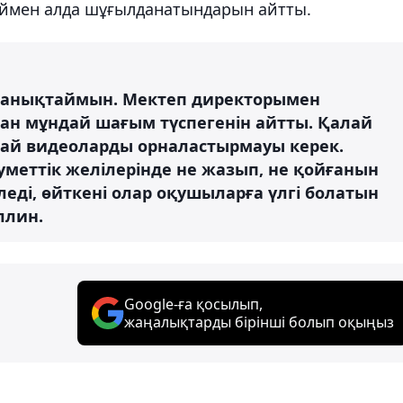
аймен алда шұғылданатындарын айтты.
ы анықтаймын. Мектеп директорымен
нан мұндай шағым түспегенін айтты. Қалай
дай видеоларды орналастырмауы керек.
уметтік желілерінде не жазып, не қойғанын
леді, өйткені олар оқушыларға үлгі болатын
уллин.
Google-ға қосылып,
жаңалықтарды бірінші болып оқыңыз