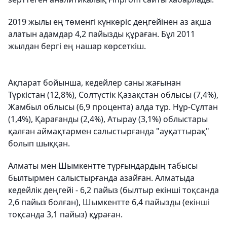
2019 жылы ең төменгі күнкөріс деңгейінен аз ақша
алатын адамдар 4,2 пайызды құраған. Бұл 2011
жылдан бергі ең нашар көрсеткіш.
Ақпарат бойынша, кедейлер саны жағынан
Түркістан (12,8%), Солтүстік Қазақстан облысы (7,4%),
Жамбыл облысы (6,9 процента) алда тұр. Нұр-Сұлтан
(1,4%), Қарағанды (2,4%), Атырау (3,1%) облыстары
қалған аймақтармен салыстырғанда "ауқаттырақ"
болып шыққан.
Алматы мен Шымкентте тұрғындардың табысы
былтырмен салыстырғанда азайған. Алматыда
кедейлік деңгейі - 6,2 пайыз (былтыр екінші тоқсанда
2,6 пайыз болған), Шымкентте 6,4 пайызды (екінші
тоқсанда 3,1 пайыз) құраған.