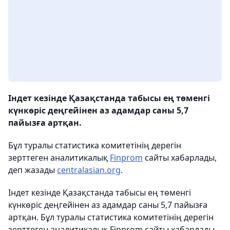
Індет кезінде Қазақстанда табысы ең төменгі
күнкөріс деңгейінен аз адамдар саны 5,7
пайызға артқан.
Бұл туралы статистика комитетінің дерегін
зерттеген аналитикалық
Finprom
сайты хабарлады,
деп жазады
centralasian.org
.
Індет кезінде Қазақстанда табысы ең төменгі
күнкөріс деңгейінен аз адамдар саны 5,7 пайызға
артқан. Бұл туралы статистика комитетінің дерегін
зерттеген аналитикалық Finprom сайты хабарлады.