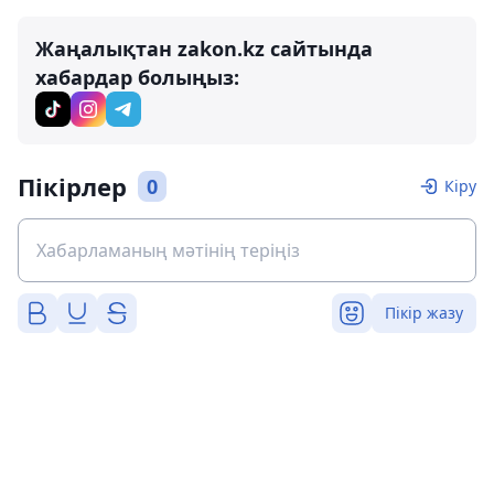
Жаңалықтан zakon.kz сайтында
хабардар болыңыз:
Пікірлер
0
Кіру
Пікір жазу