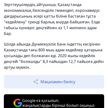
Зерттеушілердің айтуынша, Қазақстанда
экономикалық белсенділік төмендеп, коронавирус
дағдарысының әсері қатты біліне бастаған тұста
"кедейлену" тренді барлық өңірде байқалған. Елде
табысы күнкөріс деңгейінен аз 1,1 миллион адам
бар.
Шілде айында Дүниежүзілік банк індеттің кесірінен
Қазақстанда тағы 800 мың адам кедейлер қатарына
қосылады деп болжаған еді. 2020 жылы кедейлік
деңгейі "болжалды" 8,3 пайыздан 12,7 пайызға дейін
артуы мүмкін.
Мақаламен бөлісу
Google-ға қосылып,
жаңалықтарды бірінші болып оқыңыз