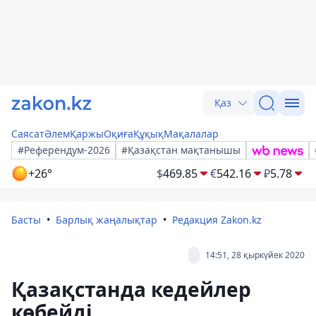
Қаз
Саясат
Әлем
Қаржы
Оқиға
Құқық
Мақалалар
#Референдум-2026
#Қазақстан мақтанышы
+26°
$
469.85
€
542.16
₽
5.78
Басты
Барлық жаңалықтар
Редакция Zakon.kz
14:51, 28 қыркүйек 2020
Қазақстанда кедейлер
көбейді