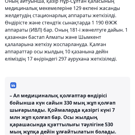
Оның айтуынша, қазір Нұр-Сұлтан қаласының
медициналық мекемелеріне 129 өкпені жасанды
желдетудің стационарлық аппараты жеткізілді.
Өндірісте және стендтік сынақтарда 1 190 ӨЖЖ
аппараты (ИВЛ) бар. Оның 181-і жөнелтуге дайын. 1
қазаннан бастап Алматы және Шымкент
қалаларына жеткізу жоспарлануда. Қалған
аппараттар осы жылдың 10 қазанына дейін
еліміздің 17 өңіріндегі 297 аурухана жеткізіледі.
– Ал медициналық қолғаптар өндірісі
бойынша күн сайын 330 мың жұп қолғап
шығарылады. Қоймаларда қазіргі күні 7
млн жұп қолғап бар. Осы жылдың
қарашасында қуаттылығы тәулігіне 530
мың жұпқа дейін ұлғайтылатын болады.