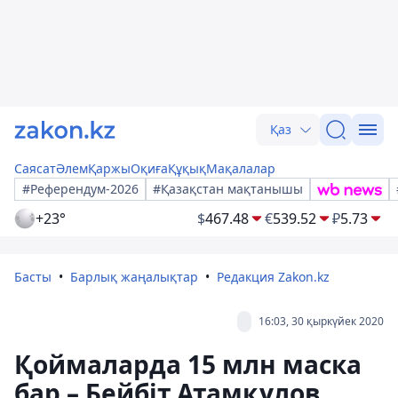
Қаз
Саясат
Әлем
Қаржы
Оқиға
Құқық
Мақалалар
#Референдум-2026
#Қазақстан мақтанышы
+23°
$
467.48
€
539.52
₽
5.73
Басты
Барлық жаңалықтар
Редакция Zakon.kz
16:03, 30 қыркүйек 2020
Қоймаларда 15 млн маска
бар – Бейбіт Атамқұлов