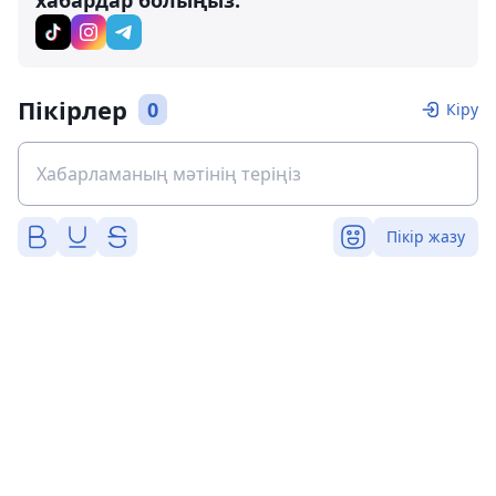
хабардар болыңыз:
Пікірлер
0
Кіру
Пікір жазу