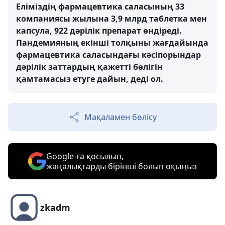
Еліміздің фармацевтика саласының 33
компаниясы жылына 3,9 млрд таблетка мен
капсула, 922 дәрілік препарат өндіреді.
Пандемияның екінші толқыны жағдайында
фармацевтика саласындағы кәсіпорындар
дәрілік заттардың қажетті бөлігін
қамтамасыз етуге дайын, деді ол.
Мақаламен бөлісу
Google-ға қосылып,
жаңалықтарды бірінші болып оқыңыз
zkadm