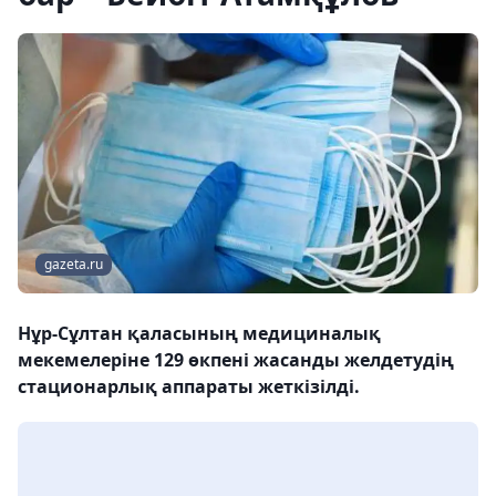
gazeta.ru
Нұр-Сұлтан қаласының медициналық
мекемелеріне 129 өкпені жасанды желдетудің
стационарлық аппараты жеткізілді.