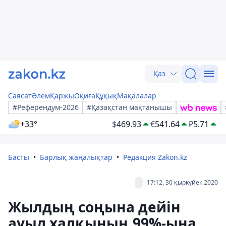
Қаз
Саясат
Әлем
Қаржы
Оқиға
Құқық
Мақалалар
#Референдум-2026
#Қазақстан мақтанышы
+33°
$
469.93
€
541.64
₽
5.71
Басты
Барлық жаңалықтар
Редакция Zakon.kz
17:12, 30 қыркүйек 2020
Жылдың соңына дейін
ауыл халқының 99%-ына