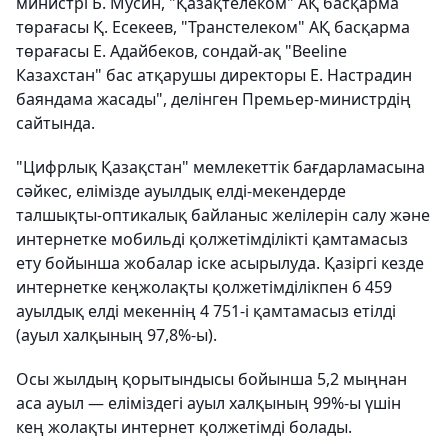
министрі Б. Мусин, "Қазақтелеком" АҚ басқарма
төрағасы Қ. Есекеев, "Транстелеком" АҚ басқарма
төрағасы Е. Адайбеков, сондай-ақ "Beeline
Казахстан" бас атқарушы директоры Е. Настрадин
баяндама жасады", делінген Премьер-министрдің
сайтында.
"Цифрлық Қазақстан" мемлекеттік бағдарламасына
сәйкес, елімізде ауылдық елді-мекендерде
талшықты-оптикалық байланыс желілерін салу және
интернетке мобильді қолжетімділікті қамтамасыз
ету бойынша жобалар іске асырылуда. Қазіргі кезде
интернетке кеңжолақты қолжетімділікпен 6 459
ауылдық елді мекеннің 4 751-і қамтамасыз етілді
(ауыл халқының 97,8%-ы).
Осы жылдың қорытындысы бойынша 5,2 мыңнан
аса ауыл — еліміздегі ауыл халқының 99%-ы үшін
кең жолақты интернет қолжетімді болады.