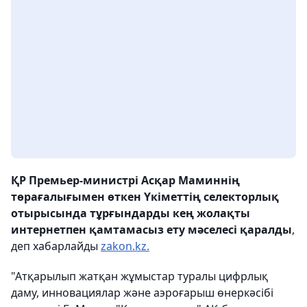
ҚР Премьер-министрі Асқар Маминнің
төрағалығымен өткен Үкіметтің селекторлық
отырысында тұрғындарды кең жолақты
интернетпен қамтамасыз ету мәселесі қаралды
,
деп хабарлайды
zakon.kz.
"Атқарылып жатқан жұмыстар туралы цифрлық
даму, инновациялар және аэроғарыш өнеркәсібі