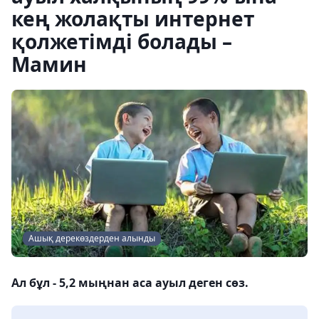
кең жолақты интернет
қолжетімді болады –
Мамин
Ашық дерекөздерден алынды
Ал бұл - 5,2 мыңнан аса ауыл деген сөз.