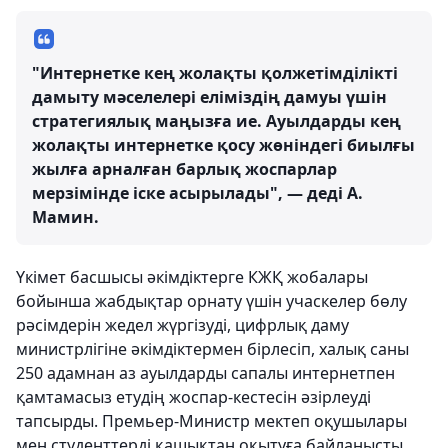
"Интернетке кең жолақты қолжетімділікті
дамыту мәселелері еліміздің дамуы үшін
стратегиялық маңызға ие. Ауылдарды кең
жолақты интернетке қосу жөніндегі биылғы
жылға арналған барлық жоспарлар
мерзімінде іске асырылады", — деді А.
Мамин.
Үкімет басшысы әкімдіктерге КЖҚ жобалары
бойынша жабдықтар орнату үшін учаскелер бөлу
рәсімдерін жедел жүргізуді, цифрлық даму
министрлігіне әкімдіктермен бірлесіп, халық саны
250 адамнан аз ауылдарды сапалы интернетпен
қамтамасыз етудің жоспар-кестесін әзірлеуді
тапсырды. Премьер-Министр мектеп оқушылары
мен студенттерді қашықтан оқытуға байланысты