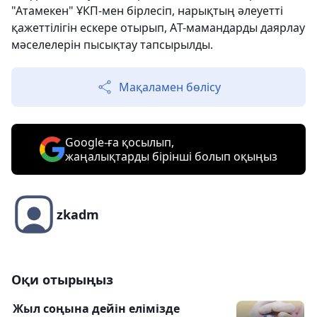
"Атамекен" ҰКП-мен бірлесіп, нарықтың әлеуетті
қажеттілігін ескере отырып, АT-мамандарды даярлау
мәселелерін пысықтау тапсырылды.
Мақаламен бөлісу
Google-ға қосылып,
жаңалықтарды бірінші болып оқыңыз
zkadm
Оқи отырыңыз
Жыл соңына дейін елімізде