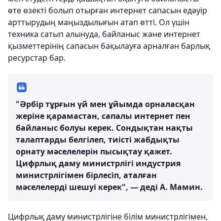
өте өзекті болып отырған интернет сапасын едәуір
арттырудың маңыздылығын атап өтті. Ол үшін
техника сатып алынуда, байланыс және интернет
қызметтерінің сапасын бақылауға арналған барлық
ресурстар бар.
"Әрбір тұрғын үй мен ұйымда орналасқан
жеріне қарамастан, сапалы интернет пен
байланыс болуы керек. Сондықтан нақты
талаптарды белгілеп, тиісті жабдықты
орнату мәселелерін пысықтау қажет.
Цифрлық даму министрлігі индустрия
министрлігімен бірлесіп, аталған
мәселелерді шешуі керек", — деді А. Мамин.
Цифрлық даму министрлігіне білім министрлігімен,