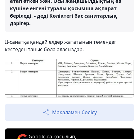
атап өткен жөн. Осы жаңашылдықтың өз
күшіне енгені туралы қосымша ақпарат
беріледі, - деді Көліктегі бас санитарлық
дәрігер.
ІІ-санатқа қандай елдер жататынын төмендегі
кестеден таныс бола аласыздар.
Мақаламен бөлісу
Google-ға қосылып,