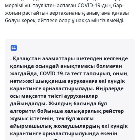
мерзімі үш тәуліктен аспаған COVID-19-дың бар-
жоғын растайтын зертахананың анықтама қағазы
болуы керек, әйтпесе олар ұшаққа мінгізілмейді.
- Қазақстан азаматтары шетелден келгенде
қолында осындай анықтамасы болмаған
жағдайда, COVID-19-ға тест тапсырып, оның
нәтижесі шыққанша ауруханаға екі күндік
карантинге орналастырылады. Өңірлерде
осы мақсатта тиісті ауруханалар
дайындалды. Жылдың басында бұл
алгоритм бойынша халықаралық рейстер
жұмыс істегенін, тек бұл жолғы
айырмашылық жолаушылардың екі күндік
карантинге орналастырылуында екенін