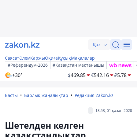
Қаз
Саясат
Әлем
Қаржы
Оқиға
Құқық
Мақалалар
#Референдум-2026
#Қазақстан мақтанышы
+30°
$
469.85
€
542.16
₽
5.78
Басты
Барлық жаңалықтар
Редакция Zakon.kz
18:53, 01 қазан 2020
Шетелден келген
қазақстандықтар