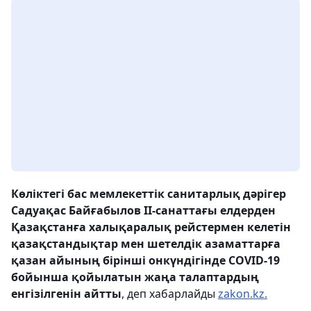
Көліктегі бас мемлекеттік санитарлық дәрігер
Садуақас Байғабылов ІІ-санаттағы елдерден
Қазақстанға халықаралық рейстермен келетін
қазақстандықтар мен шетелдік азаматтарға
қазан айының бірінші онкүндігінде COVID-19
бойынша қойылатын жаңа талаптардың
енгізілгенін айтты
, деп хабарлайды
zakon.kz.