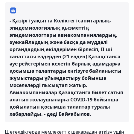
- Қазіргі уақытта Көліктегі санитарлық-
эпидемиологиялық қызметтің
эпидемиологтары авиакомпаниялардың,
әуежайлардың және басқа да мүдделі
органдардың өкілдерімен бірлесіп, ІІ-ші
санаттағы елдерден (21 елден) Қазақстанға
әуе рейстерімен келетін барлық адамдарға
қосымша талаптарды енгізуге байланысты
жұмыстарды ұйымдастыру бойынша
мәселелерді пысықтап жатыр.
Авиакомпаниялар Қазақстанға билет сатып
алатын жолаушыларға COVID-19 бойынша
қойылатын қосымша талаптар туралы
хабарлайды, - деді Байғабылов.
Шетелдіктерде мемлекеттік шекарадан өткізу үшін