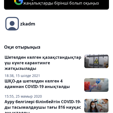
жаңалықтарды бірінші болып оқыңыз
zkadm
Оқи отырыңыз
Шетелден келген қазақстандықтар
үш күнге карантинге
жатқызылады
18:38, 15 шілде 2021
ШҚО-да шетелден келген 4
адамнан COVID-19 анықталды
15:55, 25 мамыр 2020
Ауру белгілері білінбейтін COVID-19-
ды тасымалдаушы тағы 816 науқас
анықталды