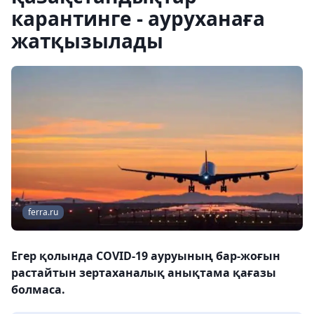
карантинге - ауруханаға
жатқызылады
ferra.ru
Егер қолында COVID-19 ауруының бар-жоғын
растайтын зертаханалық анықтама қағазы
болмаса.