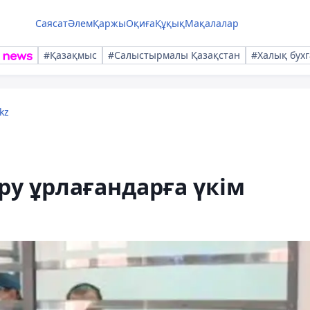
Саясат
Әлем
Қаржы
Оқиға
Құқық
Мақалалар
#Қазақмыс
#Салыстырмалы Қазақстан
#Халық бухг
kz
ру ұрлағандарға үкім