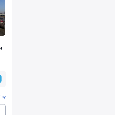
н
Кіру