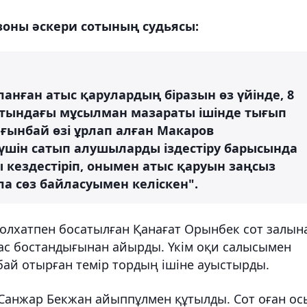
оны әскери сотының судьясы:
анған атыс қарулардың біразын өз үйінде, 8
тындағы мұсылман мазараты ішінде тығып
лғынбай өзі ұрлап алған Макаров
үшін сатып алушыларды іздестіру барысында
 кездестіріп, онымен атыс қаруын заңсыз
а сөз байласуымен келіскен".
қолхатпен босатылған Қанағат Орынбек сот залын
бас бостандығынан айырды. Үкім оқи салысымен
ай отырған темір тордың ішіне ауыстырды.
 Санжар Бекжан айыппұлмен құтылды. Сот оған ос