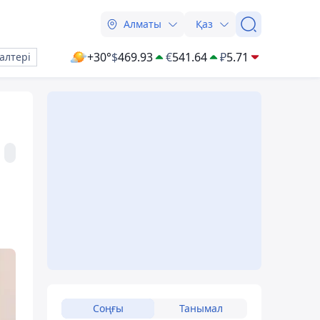
Алматы
Қаз
+30°
$
469.93
€
541.64
₽
5.71
алтері
Соңғы
Танымал