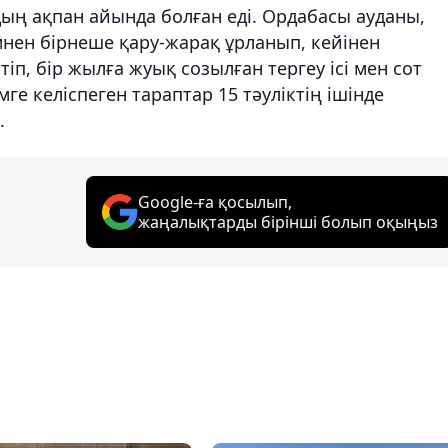
дың ақпан айында болған еді. Ордабасы ауданы,
нен бірнеше қару-жарақ ұрланып, кейінен
тіп, бір жылға жуық созылған тергеу ісі мен сот
мге келіспеген тараптар 15 тәуліктің ішінде
.
Google-ға қосылып,
жаңалықтарды бірінші болып оқыңыз