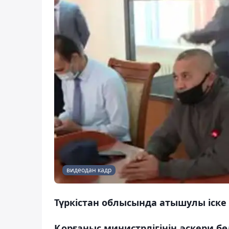
видеодан кадр
Түркістан облысында атышулы іске
Қорғаныс министрлігінің әскери б