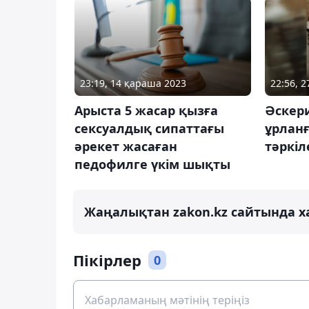
23:19, 14 қараша 2023
22:56, 
Арыста 5 жасар қызға
Әскер
сексуалдық сипаттағы
ұрлан
әрекет жасаған
тәркіл
педофилге үкім шықты
Жаңалықтан zakon.kz сайтында х
Пікірлер
0