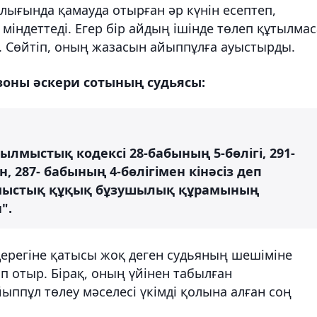
ығында қамауда отырған әр күнін есептеп,
 міндеттеді. Егер бір айдың ішінде төлеп құтылмас
. Сөйтіп, оның жазасын айыппұлға ауыстырды.
оны әскери сотының судьясы:
лмыстық кодексі 28-бабының 5-бөлігі, 291-
, 287- бабының 4-бөлігімен кінәсіз деп
лмыстық құқық бұзушылық құрамының
".
дерегіне қатысы жоқ деген судьяның шешіміне
п отыр. Бірақ, оның үйінен табылған
ппұл төлеу мәселесі үкімді қолына алған соң