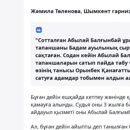
Жәмила Төленова, Шымкент гарниз
"Сотталған Абылай Балғынбай ұрл
тапаншаны Бадам ауылының сыр
сақтаған. Содан кейін Абылай Ба
тапаншаларын сатып пайда табу 
өзінің танысы Орынбек Қанағатты
сатуға адамдар тобымен алдын ал
Бұған дейін ешқайда кетпеу жөнінде 
қамауға алынды. Судья оны 3 жылға 
айдауыл қызметі оны Абылай Балғымб
Ал, бұған дейін айыпты деп танылған