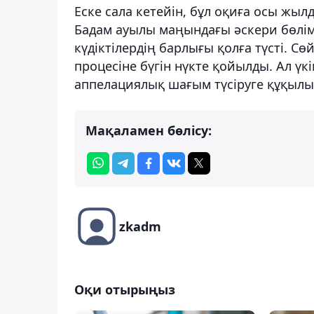
Еске сала кетейін, бұл оқиға осы жыл
Бадам ауылы маңындағы әскери бөлім
күдіктілердің барлығы қолға түсті. Сөй
процесіне бүгін нүкте қойылды. Ал үкі
аппелациялық шағым түсіруге құқылы
Мақаламен бөлісу:
zkadm
Оқи отырыңыз