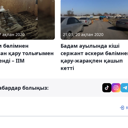
27 ақпан 2020
21:01, 20 ақпан 2020
и бөлімнен
Бадам ауылында кіші
ған қару толығымен
сержант әскери бөлімне
енді – ІІМ
қару-жарақпен қашып
кетті
абардар болыңыз: