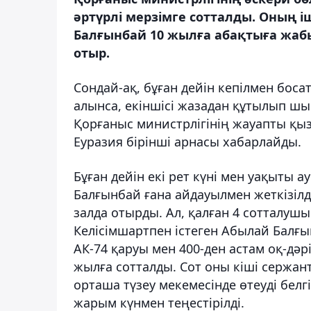
әртүрлі мерзімге сотталды. Оның 
Балғынбай 10 жылға абақтыға жабы
отыр.
Сондай-ақ, бұған дейін кепілмен боса
алынса, екіншісі жазадан құтылып шы
Қорғаныс министрлігінің жауапты қыз
Еуразия бірінші арнасы хабарлайды.
Бұған дейін екі рет күні мен уақыты
Балғынбай ғана айдауылмен жеткізілд
залда отырды. Ал, қалған 4 сотталушы
Келісімшартпен істеген Абылай Балғы
АК-74 қаруы мен 400-ден астам оқ-дә
жылға сотталды. Сот оны кіші сержант
орташа түзеу мекемесінде өтеуді белгі
жарым күнмен теңестірілді.