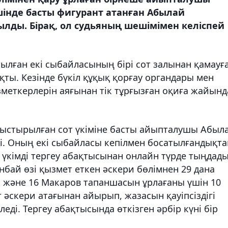
ішінде басты фигурант атанған Абылай
лды. Бірақ, ол судьяның шешімімен келіспей
тылған екі сыбайласының бірі сот залынан қамауғ
қты. Кезінде бүкіл құқық қорғау органдары мен
меткерлерін аяғынан тік тұрғызған оқиға жайынд
 ауыстырылған сот үкіміне басты айыпталушы Абыл
і. Оның екі сыбайласы кепілмен босатылғандықта
 үкімді тергеу абақтысынан онлайн түрде тыңдады
нбай өзі қызмет еткен әскери бөлімнен 29 дана
рі және 16 Макаров тапаншасын ұрлағаны үшін 10
 әскери атағынан айырып, жазасын қауіпсіздігі
леді. Тергеу абақтысында өткізген әрбір күні бір