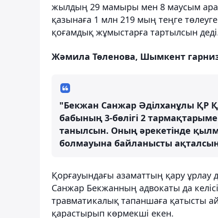
жылдың 29 мамыры мен 8 маусым арал
қазынаға 1 млн 219 мың теңге төлеуге
қоғамдық жұмыстарға тартылсын деді
Жәмила Төленова, Шымкент гарниз
"Бекжан Санжар Әділханұлы ҚР Қы
бабының 3-бөлігі 2 тармақтарымен
танылсын. Оның әрекетінде қы
болмауына байланысты ақталсын
Қорғауындағы азаматтың қару ұрлау 
Санжар Бекжанның адвокаты да келісі
травматикалық тапаншаға қатысты айы
қарастырып көрмекші екен.