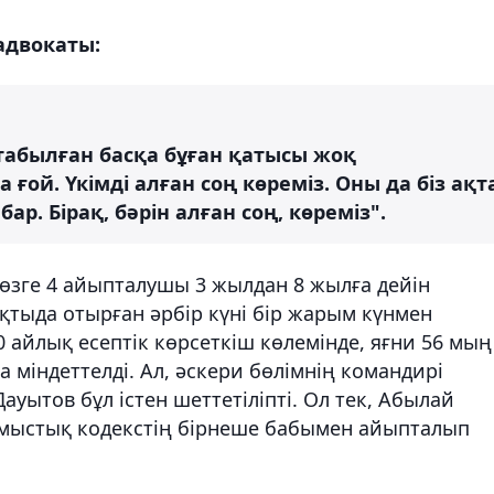
адвокаты:
табылған басқа бұған қатысы жоқ
ой. Үкімді алған соң көреміз. Оны да біз ақт
бар. Бірақ, бәрін алған соң, көреміз".
н өзге 4 айыпталушы 3 жылдан 8 жылға дейін
ақтыда отырған әрбір күні бір жарым күнмен
0 айлық есептік көрсеткіш көлемінде, яғни 56 мың
 міндеттелді. Ал, әскери бөлімнің командирі
ауытов бұл істен шеттетіліпті. Ол тек, Абылай
мыстық кодекстің бірнеше бабымен айыпталып