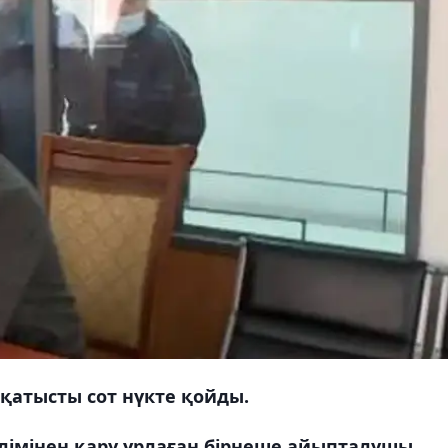
 қатысты сот нүкте қойды.
өлімінен қару ұрлаған бірнеше айыпталушы