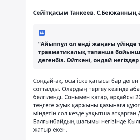
Сейітқасым Танкеев, С.Бекжанның 
"Айыппұл ол енді жаңағы үйінде 
травматикалық тапанша бойынша ғ
дегенбіз. Өйткені, ондай негіздер 
Сондай-ақ, осы іске қатысы бар деге
сотталды. Олардың тергеу кезінде аб
белгіленді. Сонымен қатар, әрқайсы 2
теңгеге жуық қаржыны қазынаға құюға
міндетін сол кезде уақытша атқарған Д
Балғынбайдың шағымы негізінде Қыл
жатыр екен.