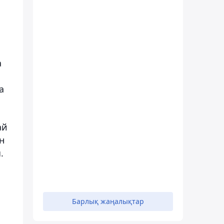
а
а
ай
н
.
Барлық жаңалықтар