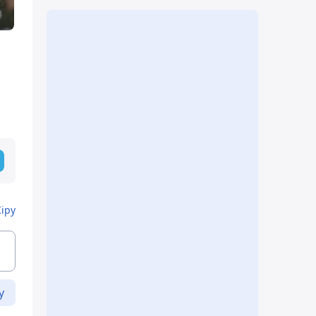
Кіру
у