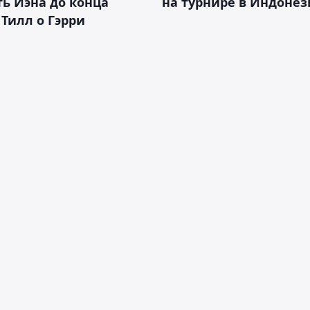
ь Иэна до конца
на турнире в Индоне
 Тилл о Гэрри