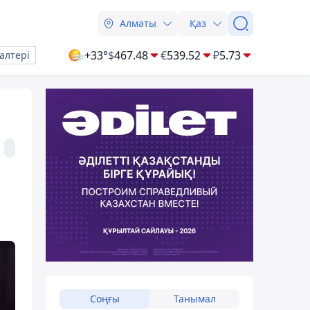
Алматы
Қаз
+33°
$
467.48
€
539.52
₽
5.73
алтері
Соңғы
Танымал