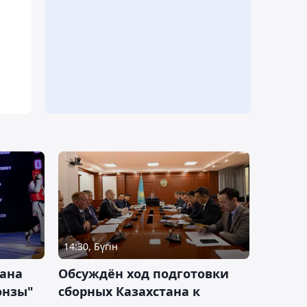
14:30, Бүгін
тана
Обсуждён ход подготовки
онзы"
сборных Казахстана к