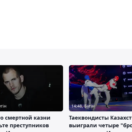
үгін
14:48, Бүгін
о смертной казни
Таеквондисты Казахс
ьте преступников
выиграли четыре "бр