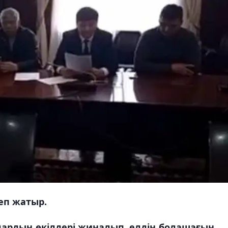
еп жатыр.
лардың өкілдері жиналып, елдің болашағын