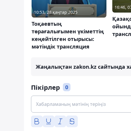
16:46, 
10:53, 28 қаңтар 2025
Қазақ
Тоқаевтың
ойынд
төрағалығымен үкіметтің
транс
кеңейтілген отырысы:
мәтіндік трансляция
Жаңалықтан zakon.kz сайтында х
Пікірлер
0