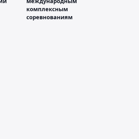
зии
международным
комплексным
соревнованиям