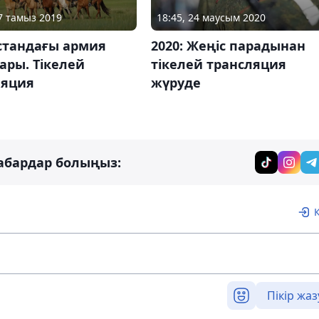
07 тамыз 2019
18:45, 24 маусым 2020
стандағы армия
2020: Жеңіс парадынан
ары. Тікелей
тікелей трансляция
ляция
жүруде
абардар болыңыз:
Пікір жаз