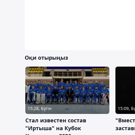
Оқи отырыңыз
15:28, Бүгін
15:09, Б
Стал известен состав
"Вмест
"Иртыша" на Кубок
застав