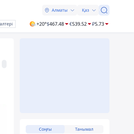
Алматы
Қаз
+20°
$
467.48
€
539.52
₽
5.73
алтері
Соңғы
Танымал