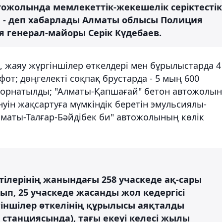
тожолында мемлекеттік-жекешелік серіктестік
, - деп хабарлады Алматы облысы Полиция
 генерал-майоры Серік Күдебаев.
 жаяу жүргіншілер өткелдері мен бұрылыстарда 4
т; дөңгелекті соқпақ брустарда - 5 мың 600
рі орнатылды; "Алматы-Қапшағай" бетон автожолы
уін жақсартуға мүмкіндік беретін эмульсиялы-
лматы-Талғар-Бәйдібек би" автожолының көлік
тілерінің жанындағы 258 учаскеде ақ-сары
ып, 25 учаскеде жасанды жол кедергісі
гіншілер өткелінің құрылысы аяқталды
станциясында), тағы екеуі келесі жылы