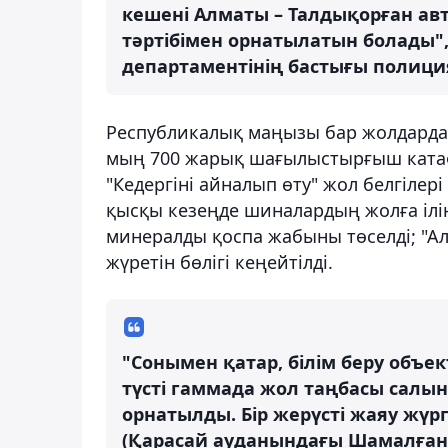
кешені Алматы – Талдықорған ав
тәртібімен орнатылатын болады"
департаментінің бастығы полиция
Республикалық маңызы бар жолдарда,
мың 700 жарық шағылыстырғыш катафо
"Кедергіні айналып өту" жол белгіле
қысқы кезеңде шиналардың жолға ілін
минералды қоспа жабыны төселді; "А
жүретін бөлігі кеңейтілді.
"Сонымен қатар, білім беру объек
түсті гаммада жол таңбасы салын
орнатылды. Бір жерүсті жаяу жүр
(Қарасай ауданындағы Шамалған 