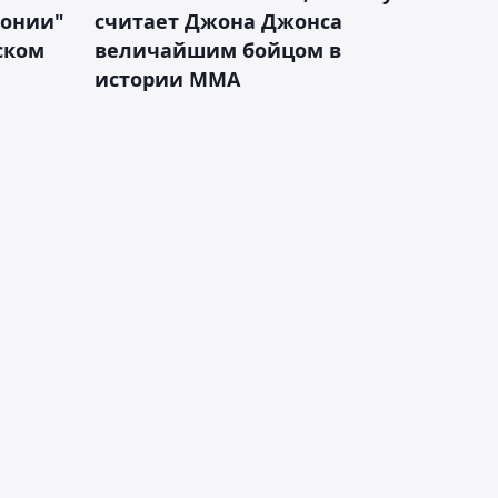
лонии"
считает Джона Джонса
ском
величайшим бойцом в
истории ММА