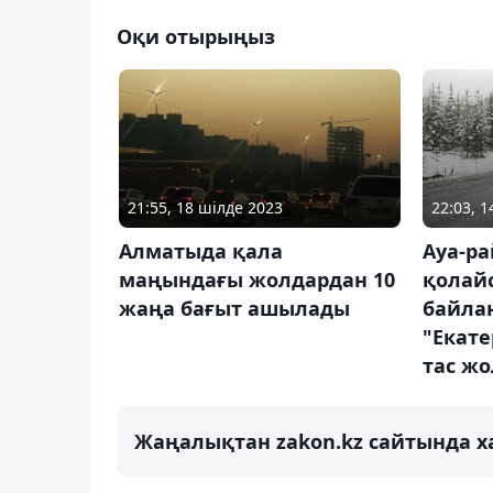
Оқи отырыңыз
21:55, 18 шілде 2023
22:03, 
Алматыда қала
Ауа-р
маңындағы жолдардан 10
қолай
жаңа бағыт ашылады
байла
"Екат
тас ж
Жаңалықтан zakon.kz сайтында х