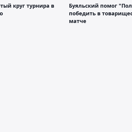
тый круг турнира в
Буяльский помог "По
о
победить в товарище
матче