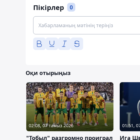
Пікірлер
0
Оқи отырыңыз
02:08, 07 тамыз 2026
01:51, 
"Тобыл" разгромно проиграл
Ига Ш