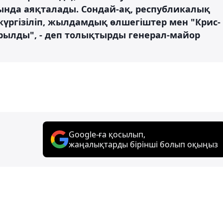
ында аяқталады. Сондай-ақ, республикалық
үргізіліп, жылдамдық өлшегіштер мен "Крис-
ылды", - деп толықтырды генерал-майор
Google-ға қосылып,
жаңалықтарды бірінші болып оқыңыз