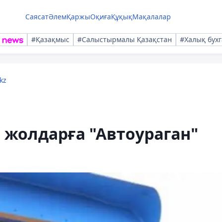
Саясат
Әлем
Қаржы
Оқиға
Құқық
Мақалалар
#Қазақмыс
#Салыстырмалы Қазақстан
#Халық бухг
kz
жолдарға "Автоураган"