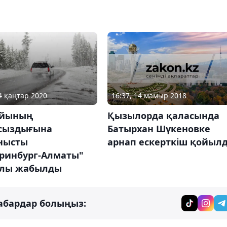
16:37, 14 мамыр 2018
14 қаңтар 2020
Қызылорда қаласында
айының
Батырхан Шүкеновке
сыздығына
арнап ескерткіш қойыл
нысты
еринбург-Алматы"
олы жабылды
абардар болыңыз: