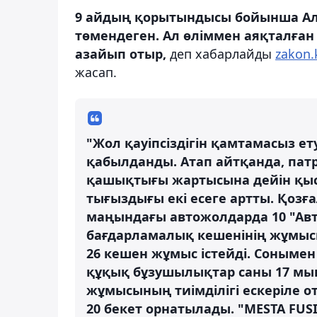
9 айдың қорытындысы бойынша Ал
төмендеген. Ал өліммен аяқталған 
азайып отыр,
деп хабарлайды
zakon.
жасап.
"Жол қауіпсіздігін қамтамасыз 
қабылданды. Атап айтқанда, пат
қашықтығы жартысына дейін қыс
тығыздығы екі есеге артты. Қо
маңындағы автожолдарда 10 "Ав
бағдарламалық кешенінің жұмысы
26 кешен жұмыс істейді. Соныме
құқық бұзушылықтар саны 17 мың
жұмысының тиімділігі ескеріле о
20 бекет орнатылады. "MESTA FUS