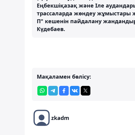
Еңбекшіқазақ және Іле аудандар
трассаларда жөндеу жұмыстары ж
П" кешенін пайдалану жандандыр
Күдебаев.
Мақаламен бөлісу:
zkadm