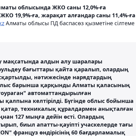
маты облысында ЖКО саны 12,0%-ға
ЖКО 19,9%-ға, жарақат алғандар саны 11,4%-ға
kz
Алматы облысы ПД баспасөз қызметіне сілтеме
ету мақсатында алдын алу шаралары
рульдеу бағыттары қайта қаралып, олардың
қартылды, нәтижесінде нарядтардың
зғалыс барынша қарқынды Алматы қаласының
тоураган" автоматтандырылған
 қалпына келтірілді. Бүгінде облыс бойынша
н қатар, техникалық құралдармен анықталған
нан 127 мыңға дейін өсті. Олардың
тырып, биыл апатты-қауіпті учаскелерде тағы
ION" француз өндірісінің 60 бағдарламалық