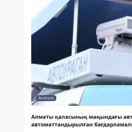
ibirzha.kz
Алматы қаласының маңындағы авт
автоматтандырылған бағдарламалы