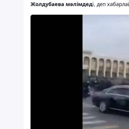
Жолдубаева мәлімдед
і, деп хабарл