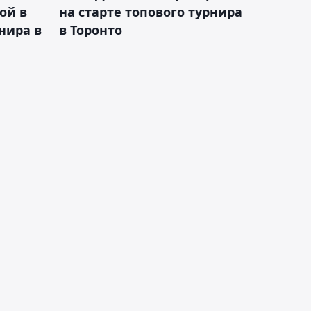
ой в
на старте топового турнира
нира в
в Торонто