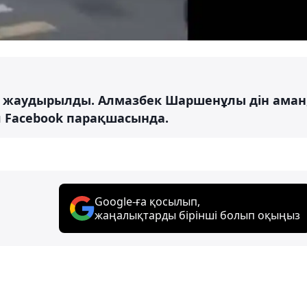
оқ жаудырылды. Алмазбек Шаршенұлы дін аман
л Facebook парақшасында.
Google-ға қосылып,
жаңалықтарды бірінші болып оқыңыз