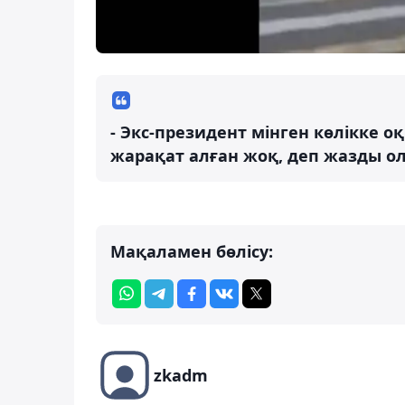
- Экс-президент мінген көлікке 
жарақат алған жоқ, деп жазды о
Мақаламен бөлісу:
zkadm