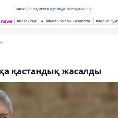
Саясат
Әлем
Қаржы
Оқиға
Құқық
Мақалалар
#Қазақмыс
#Салыстырмалы Қазақстан
#Халық бухг
kz
қа қастандық жасалды