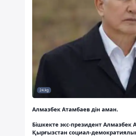
24.kg
Алмазбек Атамбаев дін аман.
Бішкекте экс-президент Алмазбек 
Қырғызстан социал-демократиялы