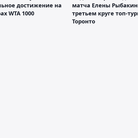
льное достижение на
матча Елены Рыбакин
ах WTA 1000
третьем круге топ-тур
Торонто