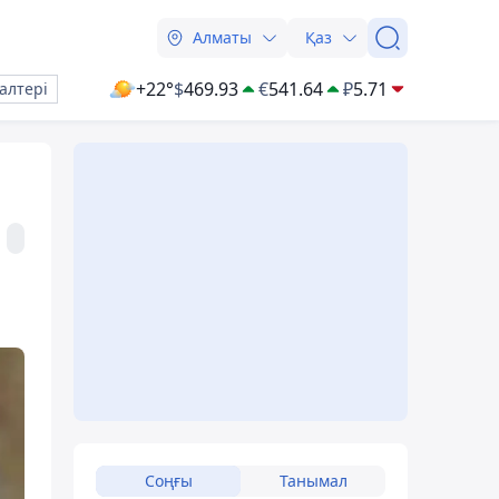
Алматы
Қаз
+22°
$
469.93
€
541.64
₽
5.71
алтері
Соңғы
Танымал