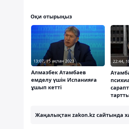
Оқи отырыңыз
13:07, 15 ақпан 2023
22:44, 
Алмазбек Атамбаев
Атамба
емделу үшін Испанияға
психи
ұшып кетті
сарапт
тартт
Жаңалықтан zakon.kz сайтында х