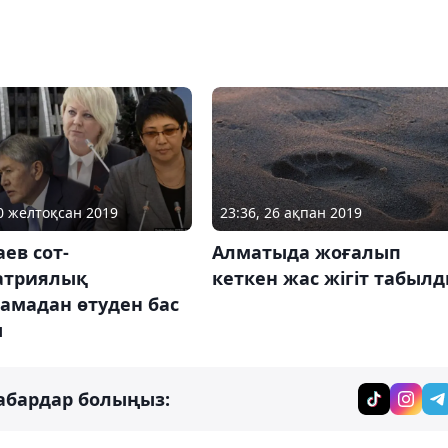
10 желтоқсан 2019
23:36, 26 ақпан 2019
ев сот-
Алматыда жоғалып
атриялық
кеткен жас жігіт табыл
амадан өтуден бас
ы
абардар болыңыз: