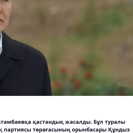
Атамбаевқа қастандық жасалды. Бұл туралы
қ партиясы төрағасының орынбасары Құндыз