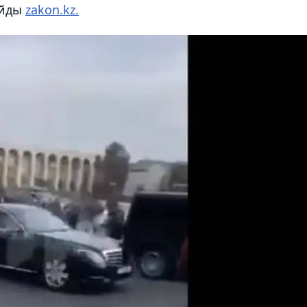
айды
zakon.kz.