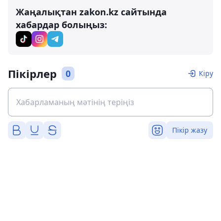
Жаңалықтан zakon.kz сайтында
хабардар болыңыз:
Пікірлер
0
Кіру
Пікір жазу