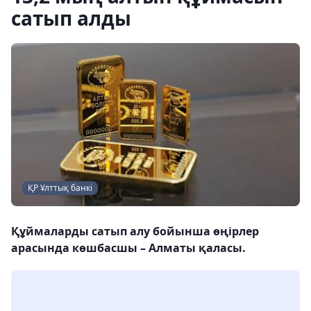
сатып алды
ҚР Ұлттық банкі
Құймаларды сатып алу бойынша өңірлер
арасында көшбасшы – Алматы қаласы.