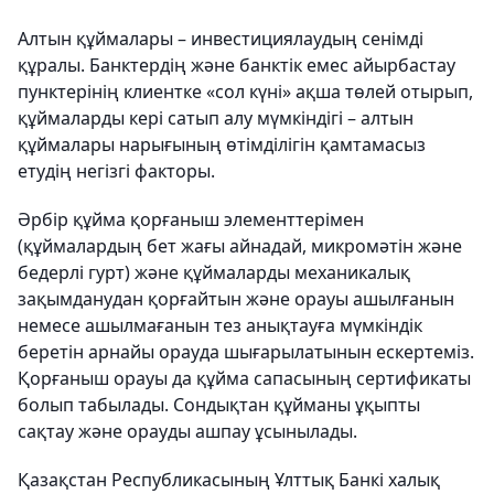
Алтын құймалары – инвестициялаудың сенімді
құралы. Банктердің және банктік емес айырбастау
пунктерінің клиентке «сол күні» ақша төлей отырып,
құймаларды кері сатып алу мүмкіндігі – алтын
құймалары нарығының өтімділігін қамтамасыз
етудің негізгі факторы.
Әрбір құйма қорғаныш элементтерімен
(құймалардың бет жағы айнадай, микромәтін және
бедерлі гурт) және құймаларды механикалық
зақымданудан қорғайтын және орауы ашылғанын
немесе ашылмағанын тез анықтауға мүмкіндік
беретін арнайы орауда шығарылатынын ескертеміз.
Қорғаныш орауы да құйма сапасының сертификаты
болып табылады. Сондықтан құйманы ұқыпты
сақтау және орауды ашпау ұсынылады.
Қазақстан Республикасының Ұлттық Банкі халық