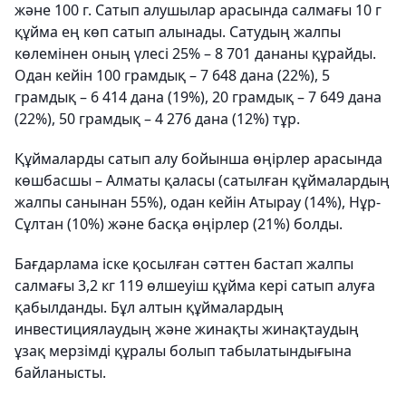
және 100 г. Сатып алушылар арасында салмағы 10 г
құйма ең көп сатып алынады. Сатудың жалпы
көлемінен оның үлесі 25% – 8 701 дананы құрайды.
Одан кейін 100 грамдық – 7 648 дана (22%), 5
грамдық – 6 414 дана (19%), 20 грамдық – 7 649 дана
(22%), 50 грамдық – 4 276 дана (12%) тұр.
Құймаларды сатып алу бойынша өңірлер арасында
көшбасшы – Алматы қаласы (сатылған құймалардың
жалпы санынан 55%), одан кейін Атырау (14%), Нұр-
Сұлтан (10%) және басқа өңірлер (21%) болды.
Бағдарлама іске қосылған сәттен бастап жалпы
салмағы 3,2 кг 119 өлшеуіш құйма кері сатып алуға
қабылданды. Бұл алтын құймалардың
инвестициялаудың және жинақты жинақтаудың
ұзақ мерзімді құралы болып табылатындығына
байланысты.