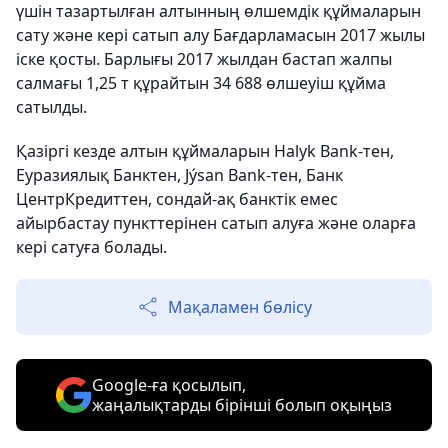
үшін тазартылған алтынның өлшемдік құймаларын
сату және кері сатып алу Бағдарламасын 2017 жылы
іске қосты. Барлығы 2017 жылдан бастап жалпы
салмағы 1,25 т құрайтын 34 688 өлшеуіш құйма
сатылды.
Қазіргі кезде алтын құймаларын Halyk Bank-тен,
Еуразиялық Банктен, Jýsan Bank-тен, Банк
ЦентрКредиттен, сондай-ақ банктік емес
айырбастау пункттерінен сатып алуға және оларға
кері сатуға болады.
Мақаламен бөлісу
Google-ға қосылып,
жаңалықтарды бірінші болып оқыңыз