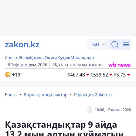
Қаз
Саясат
Әлем
Қаржы
Оқиға
Құқық
Мақалалар
#Референдум-2026
#Қазақстан мақтанышы
+19°
$
467.48
€
539.52
₽
5.73
Басты
Барлық жаңалықтар
Редакция Zakon.kz
18:08, 12 қазан 2020
Қазақстандықтар 9 айда
13,2 мың алтын құймасын