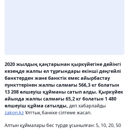
2020 жылдың қаңтарынан қыркүйегіне дейінгі
кезеңде жалпы ел тұрғындары екінші деңгейлі
банктерден және банктік емес айырбастау
пункттерінен жалпы салмағы 566,3 кг болатын
13 208 өлшеуіш құйманы сатып алды. Қыркүйек
айында жалпы салмағы 65,2 кг болатын 1 480
өлшеуіш құйма сатылды,
деп хабарлайды
zakon.kz
Ұлттық банкке сілтеме жасап.
Алтын құймалары бес түрде ұсынылған: 5, 10, 20, 50