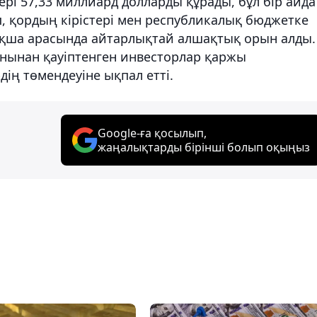
рі 57,33 миллиард долларды құрады, бұл бір айда
п, қордың кірістері мен республикалық бюджетке
 ақша арасында айтарлықтай алшақтық орын алды.
нынан қауіптенген инвесторлар қаржы
ің төмендеуіне ықпал етті.
Google-ға қосылып,
жаңалықтарды бірінші болып оқыңыз