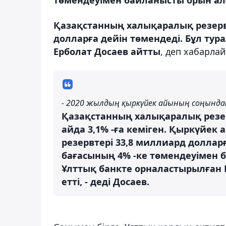
Қазақстанның халықаралық резерві 3
долларға дейін төмендеді. Бұл тур
Ерболат Досаев айтты
, деп хабарла
- 2020 жылдың қыркүйек айының соңынд
Қазақстанның халықаралық резер
айда 3,1% -ға кеміген. Қыркүйек
резервтері 33,8 миллиард долларғ
бағасының 4% -ке төмендеуімен 
Ұлттық банкте орналастырылған 
етті, - деді Досаев.