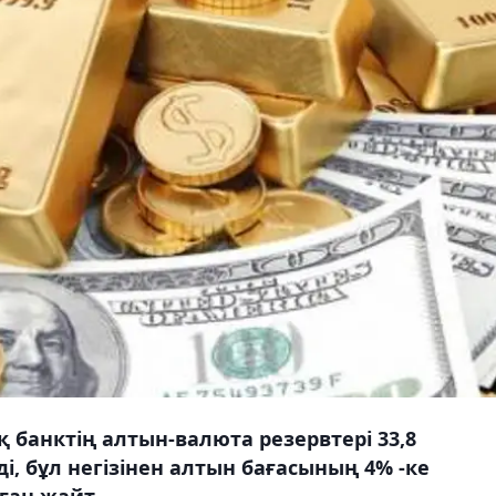
 банктің алтын-валюта резервтері 33,8
, бұл негізінен алтын бағасының 4% -ке
ған жайт,