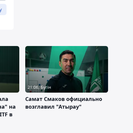
у
21:06, Бүгін
ала
Самат Смаков официально
а" на
возглавил "Атырау"
ITF в