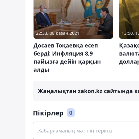
13:50, 
22:33, 08 қазан 2021
Қазақ
Досаев Тоқаевқа есеп
валют
берді: Инфляция 8,9
долла
пайызға дейін қарқын
алды
Жаңалықтан zakon.kz сайтында х
Пікірлер
0