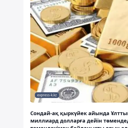
express-k.kz
Сондай-ақ қыркүйек айында Ұлттық
миллиард долларға дейін төмендеді
төмендеуімен байланысты орын ал