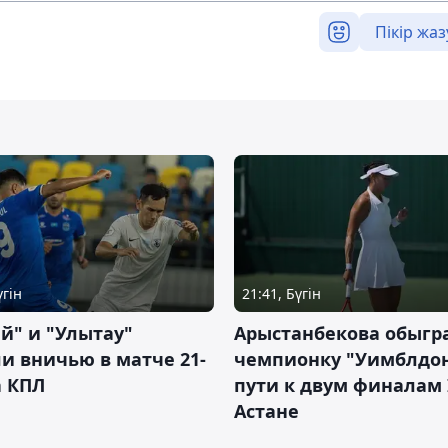
Пікір жаз
үгін
21:41, Бүгін
й" и "Улытау"
Арыстанбекова обыгр
и вничью в матче 21-
чемпионку "Уимблдон
а КПЛ
пути к двум финалам 
Астане