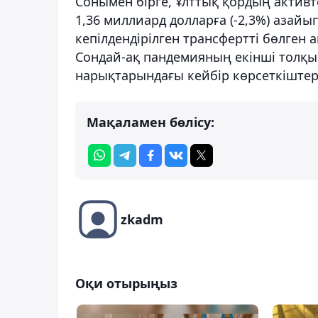
Сонымен бірге, Ұлттық қордың активте
1,36 миллиард долларға (-2,3%) азайы
кепілдендірілген трансфертті бөлген
Сондай-ақ пандемияның екінші толқы
нарықтарындағы кейбір көрсеткіштерд
Мақаламен бөлісу:
zkadm
Оқи отырыңыз