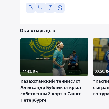
Оқи отырыңыз
22:43, Бүгін
22:03, Б
Казахстанский теннисист
"Каспи
Александр Бублик открыл
сыграл
собственный корт в Санкт-
го тур
Петербурге