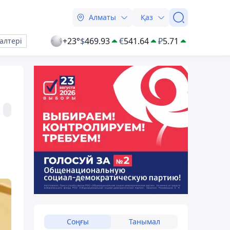
Алматы
Қаз
+23°
$
469.93
€
541.64
₽
5.71
алтері
Соңғы
Танымал