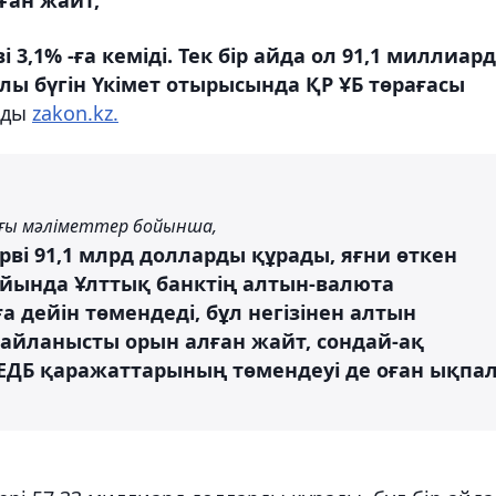
,1% -ға кеміді. Тек бір айда ол 91,1 миллиард
алы бүгін Үкімет отырысында ҚР ҰБ төрағасы
йды
zakon.kz.
ағы мәліметтер бойынша,
ві 91,1 млрд долларды құрады, яғни өткен
 айында Ұлттық банктің алтын-валюта
а дейін төмендеді, бұл негізінен алтын
байланысты орын алған жайт, сондай-ақ
ЕДБ қаражаттарының төмендеуі де оған ықпа