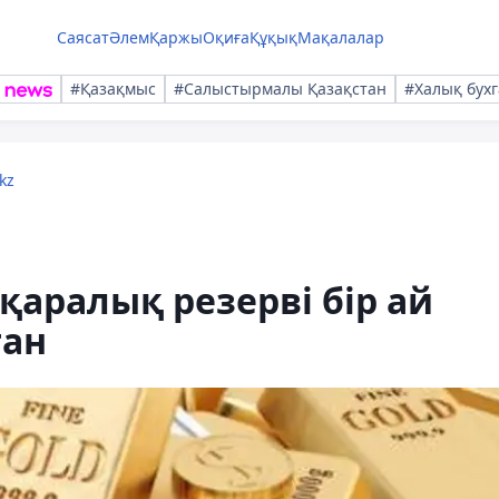
Саясат
Әлем
Қаржы
Оқиға
Құқық
Мақалалар
#Қазақмыс
#Салыстырмалы Қазақстан
#Халық бухг
kz
аралық резерві бір ай
ған