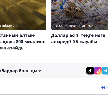
13 шілде 2022
13:00, 03 желтоқсан 2021
станның алтын-
Доллар өсіп, теңге неге
а қоры 800 миллион
әлсіреді? ҰБ жауабы
рға азайды
абардар болыңыз: