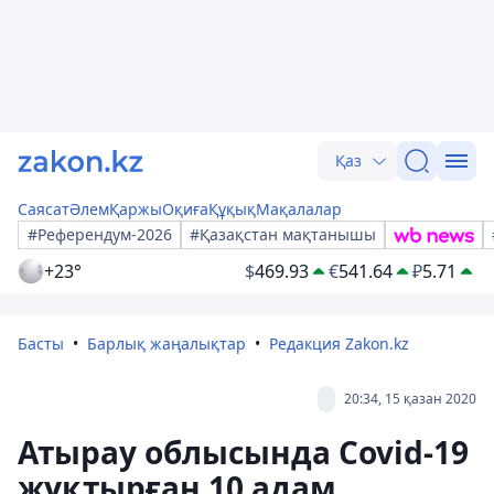
Қаз
Саясат
Әлем
Қаржы
Оқиға
Құқық
Мақалалар
#Референдум-2026
#Қазақстан мақтанышы
+23°
$
469.93
€
541.64
₽
5.71
Басты
Барлық жаңалықтар
Редакция Zakon.kz
20:34, 15 қазан 2020
Атырау облысында Covid-19
жұқтырған 10 адам