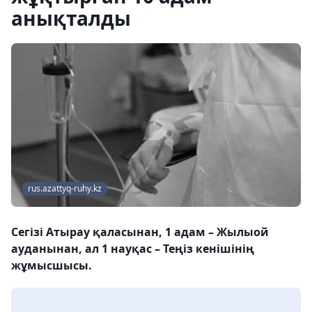
анықталды
rus.azattyq-ruhy.kz
Сегізі Атырау қаласынан, 1 адам – Жылыой
ауданынан, ал 1 науқас – Теңіз кенішінің
жұмысшысы.