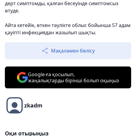
дерт симптомды, қалған бесеуінде симптомсыз
өтуде.
Айта кетейік, өткен тәулікте облыс бойынша 57 адам
қауіпті инфекциядан жазылып шықты.
Мақаламен бөлісу
Google-ға қосылып,
жаңалықтарды бірінші болып оқыңыз
zkadm
Оқи отырыңыз