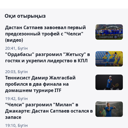
Оқи отырыңыз
Дастан Сатпаев завоевал первый
предсезонный трофей с "Челси"
(видео)
20:41, Бүгін
"Ордабасы" разгромил "Жетысу" в
гостях и укрепил лидерство в КПЛ
20:03, Бүгін
Теннисист Дамир Жалгасбай
пробился в два финала на
домашнем турнире ITF
19:42, Бүгін
"Челси" разгромил "Милан" в
Джакарте: Дастан Сатпаев остался в
запасе
19:10, Бүгін