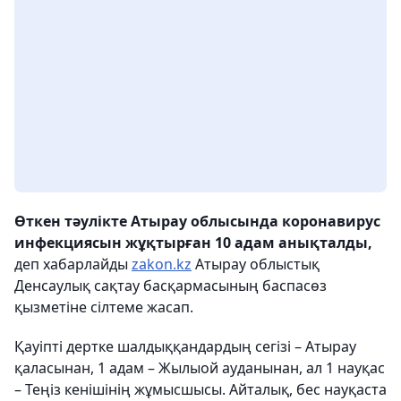
Өткен тәулікте Атырау облысында коронавирус
инфекциясын жұқтырған 10 адам анықталды,
деп хабарлайды
zakon.kz
Атырау облыстық
Денсаулық сақтау басқармасының баспасөз
қызметіне сілтеме жасап.
Қауіпті дертке шалдыққандардың сегізі – Атырау
қаласынан, 1 адам – Жылыой ауданынан, ал 1 науқас
– Теңіз кенішінің жұмысшысы. Айталық, бес науқаста