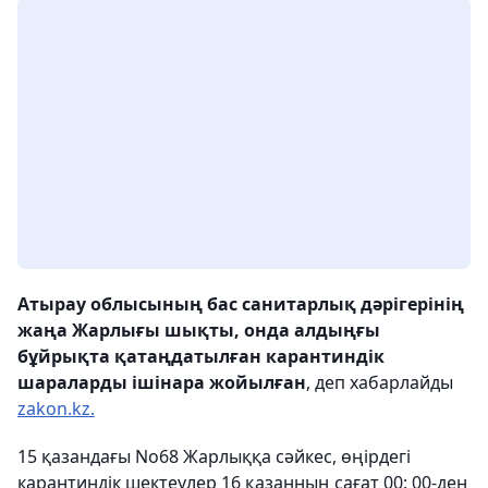
Атырау облысының бас санитарлық дәрігерінің
жаңа Жарлығы шықты, онда алдыңғы
бұйрықта қатаңдатылған карантиндік
шараларды ішінара жойылған
, деп хабарлайды
zakon.kz.
15 қазандағы No68 Жарлыққа сәйкес, өңірдегі
карантиндік шектеулер 16 қазанның сағат 00: 00-ден