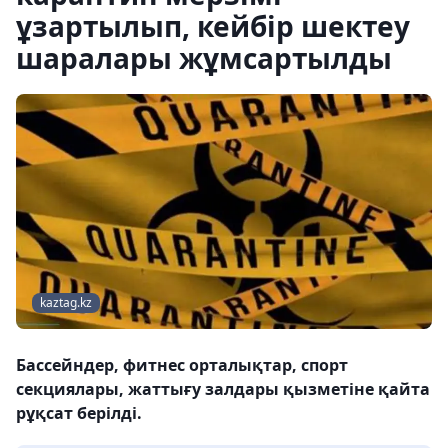
ұзартылып, кейбір шектеу
шаралары жұмсартылды
kaztag.kz
Бассейндер, фитнес орталықтар, спорт
секциялары, жаттығу залдары қызметіне қайта
рұқсат берілді.