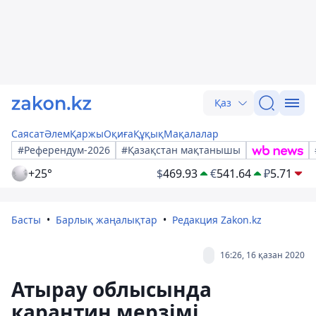
Қаз
Саясат
Әлем
Қаржы
Оқиға
Құқық
Мақалалар
#Референдум-2026
#Қазақстан мақтанышы
+25°
$
469.93
€
541.64
₽
5.71
Басты
Барлық жаңалықтар
Редакция Zakon.kz
16:26, 16 қазан 2020
Атырау облысында
карантин мерзімі