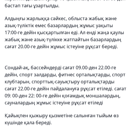
бастап тағы ұзартылды.
Алдыңғы жарлыққа сәйкес, облыста жабық және
азық-түліктік емес базарлардың жұмыс уақыты
17:00-ге дейін қысқартылған еді. Ал енді жаңа қаулы
жабық және азық-түлікке жатпайтын базарлардың
сағат 20.00-ге дейін жұмыс істеуіне рұқсат береді.
Сондай-ақ, бассейндерді сағат 09.00-ден 22.00-ге
дейін, спорт залдарды, фитнес орталықтарды, спорт
клубтарын, спорттық-сауықтыру орталықтарды
сағат 22.00-ге дейін пайдалануға рұқсат етіледі. сағат
09: 00-ден 22: 00-ге дейін қоғамдық моншалардың,
сауналардың жұмыс істеуіне рұқсат етіледі
Қайықпен қыжыру қызметіне салынған тыйым өз
күшінде қала береді.