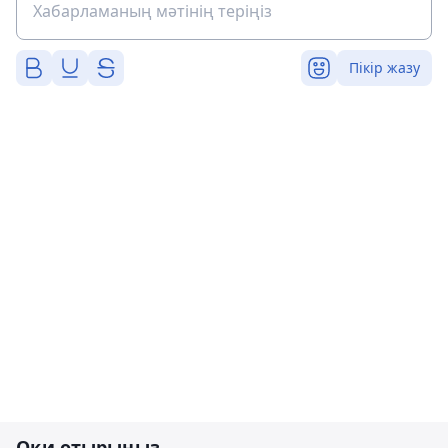
Пікір жазу
Оқи отырыңыз