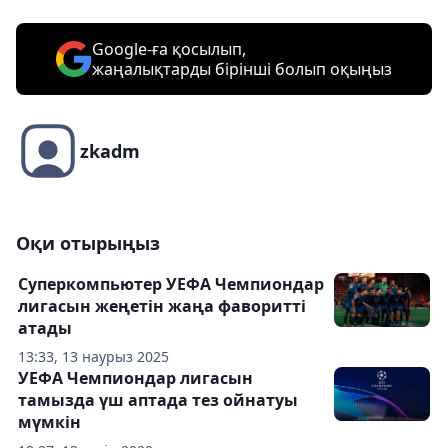
Google-ға қосылып,
жаңалықтарды бірінші болып оқыңыз
zkadm
Оқи отырыңыз
Суперкомпьютер УЕФА Чемпиондар
лигасын жеңетін жаңа фаворитті
атады
13:33, 13 наурыз 2025
УЕФА Чемпиондар лигасын
тамызда үш аптада тез ойнатуы
мүмкін