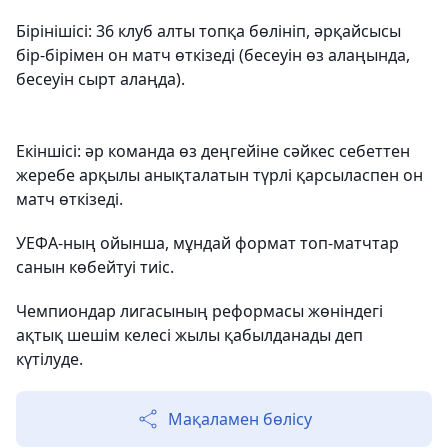
Бірінішісі: 36 клуб алты топқа бөлініп, әрқайсысы
бір-бірімен он матч өткізеді (бесеуін өз алаңында,
бесеуін сырт алаңда).
Екіншісі: әр команда өз деңгейіне сәйкес себеттен
жеребе арқылы анықталатын түрлі қарсыласпен он
матч өткізеді.
УЕФА-ның ойынша, мұндай формат топ-матчтар
санын көбейтуі тиіс.
Чемпиондар лигасының реформасы жөніндегі
ақтық шешім келесі жылы қабылданады деп
күтілуде.
Мақаламен бөлісу