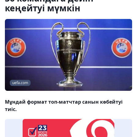
кеңейтуі мүмкін
uefa.com
Мұндай формат топ-матчтар санын көбейтуі
тиіс.