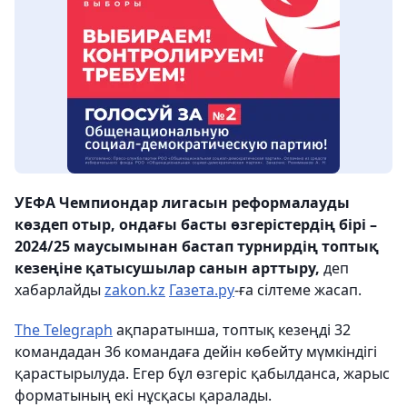
УЕФА Чемпиондар лигасын реформалауды
көздеп отыр, ондағы басты өзгерістердің бірі –
2024/25 маусымынан бастап турнирдің топтық
кезеңіне қатысушылар санын арттыру,
деп
хабарлайды
zakon.kz
Газета.ру
-ға сілтеме жасап.
The Telegraph
ақпаратынша, топтық кезеңді 32
командадан 36 командаға дейін көбейту мүмкіндігі
қарастырылуда. Егер бұл өзгеріс қабылданса, жарыс
форматының екі нұсқасы қаралады.