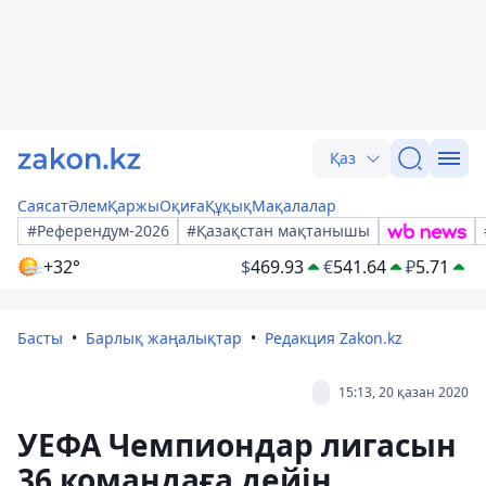
Қаз
Саясат
Әлем
Қаржы
Оқиға
Құқық
Мақалалар
#Референдум-2026
#Қазақстан мақтанышы
+32°
$
469.93
€
541.64
₽
5.71
Басты
Барлық жаңалықтар
Редакция Zakon.kz
15:13, 20 қазан 2020
УЕФА Чемпиондар лигасын
36 командаға дейін