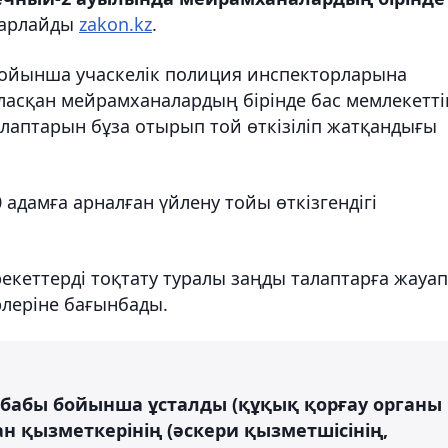
барлайды
zakon.kz
.
 бойынша учаскелік полиция инспекторларына
ласқан мейрамханалардың бірінде бас мемлекетті
лаптарын бұза отырып той өткізіліп жатқандығы
адамға арналған үйлену тойы өткізгендігі
екеттерді тоқтату туралы заңды талаптарға жауап
рлеріне бағынбады.
7-бабы бойынша ұсталды (құқық қорғау органы
н қызметкерінің (әскери қызметшісінің,