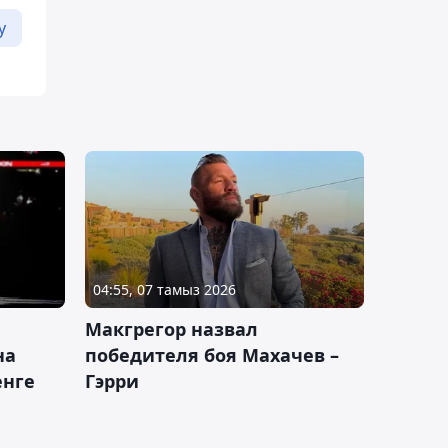
у
04:55, 07 тамыз 2026
Макгрегор назвал
на
победителя боя Махачев –
енге
Гэрри