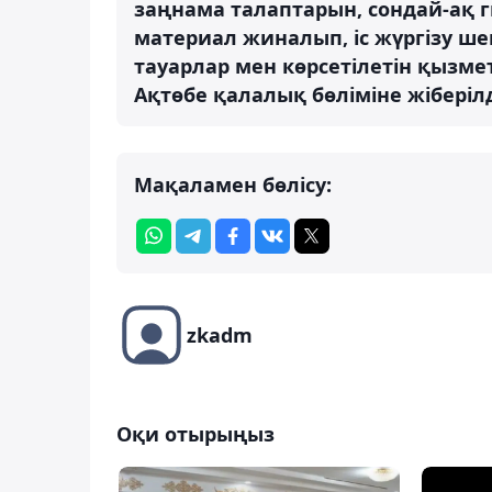
заңнама талаптарын, сондай-ақ 
материал жиналып, іс жүргізу ш
тауарлар мен көрсетілетін қызмет
Ақтөбе қалалық бөліміне жіберілд
Мақаламен бөлісу:
zkadm
Оқи отырыңыз