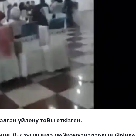
алған үйлену тойы өткізген.
ечный-2 ауылында мейрамханалардың бірінде