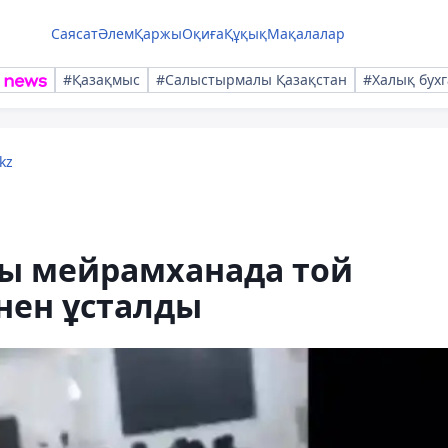
Саясат
Әлем
Қаржы
Оқиға
Құқық
Мақалалар
#Қазақмыс
#Салыстырмалы Қазақстан
#Халық бухг
kz
ры мейрамханада той
інен ұсталды