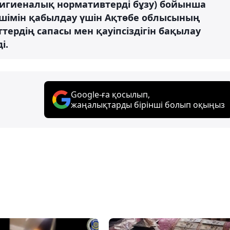
гигиеналық нормативтерді бұзу) бойынша
ешімін қабылдау үшін Ақтөбе облысының
тердің сапасы мен қауіпсіздігін бақылау
і.
Google-ға қосылып,
жаңалықтарды бірінші болып оқыңыз