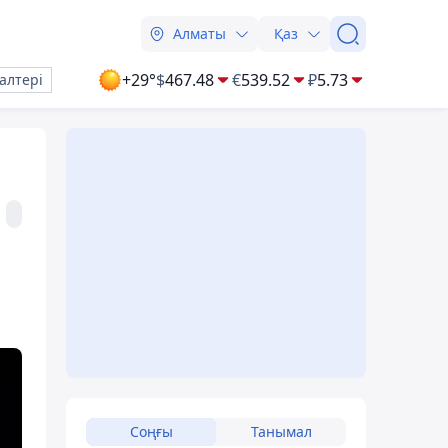
Алматы
Қаз
+29°
$
467.48
€
539.52
₽
5.73
алтері
Соңғы
Танымал