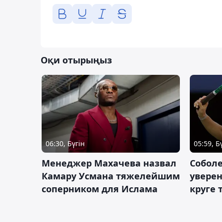
Оқи отырыңыз
06:30, Бүгін
05:59, Б
Менеджер Махачева назвал
Собол
Камару Усмана тяжелейшим
уверен
соперником для Ислама
круге 