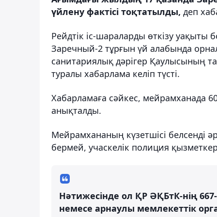
үйлену фактісі тоқтатылды,
деп ха
Рейдтік іс-шараларды өткізу уақыты
Заречный-2 тұрғын үй алабында орна
санитариялық дәрігер Қаулысының та
туралы хабарлама келіп түсті.
Хабарламаға сәйкес, мейрамханада 60 
анықталды.
Мейрамхананың күзетшісі белсенді әр
бермей, учаскелік полиция қызметке
Нәтижесінде ол ҚР ӘҚБтК-нің 66
немесе арнаулы мемлекеттік орга