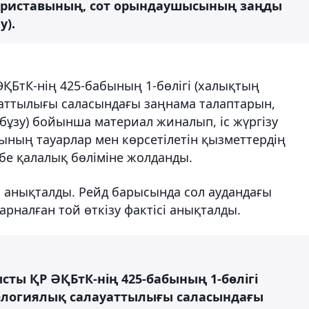
 приставының, сот орындаушысының заңды
у).
ӘҚБтК-нің 425-бабының 1-бөлігі (халықтың
аттылығы саласындағы заңнама талаптарын,
бұзу) бойынша материал жиналып, іс жүргізу
ының тауарлар мен көрсетілетін қызметтердің
өбе қалалық бөліміне жолданды.
да анықталды. Рейд барысында сол аудандағы
рналған той өткізу фактісі анықталды.
сты ҚР ӘҚБтК-нің 425-бабының 1-бөлігі
логиялық салауаттылығы саласындағы