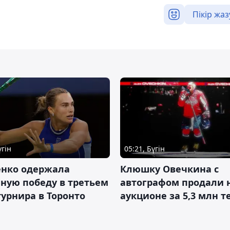
Пікір жаз
үгін
05:21, Бүгін
енко одержала
Клюшку Овечкина с
ную победу в третьем
автографом продали 
турнира в Торонто
аукционе за 5,3 млн т