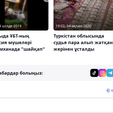
04 шілде 2019
19:02, 04 ақпан 2020
ыда ҰБТ-ның
Түркістан облысында
сия мүшелері
судья пара алып жатқан
мханада "шайқап"
жерінен ұсталды
абардар болыңыз: