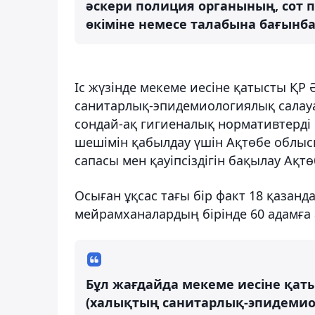
әскери полиция органының, сот
өкіміне немесе талабына бағынба
Іс жүзінде мекеме иесіне қатысты ҚР 
санитарлық-эпидемиологиялық салау
сондай-ақ гигиеналық нормативтерді 
шешімін қабылдау үшін Ақтөбе облыс
сапасы мен қауіпсіздігін бақылау Ақт
Осыған ұқсас тағы бір факт 18 қазан
мейрамханалардың бірінде 60 адамға а
Бұл жағдайда мекеме иесіне қаты
(халықтың санитарлық-эпидемио