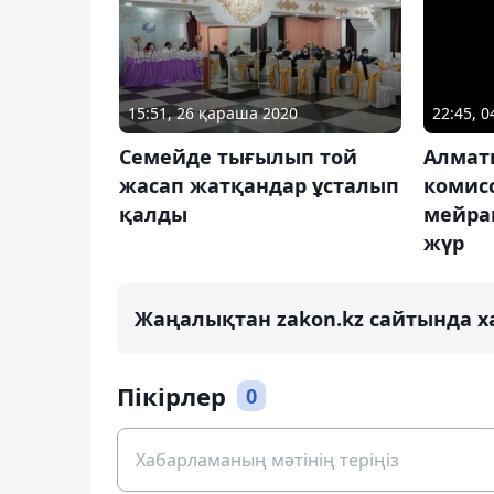
15:51, 26 қараша 2020
22:45, 
Семейде тығылып той
Алмат
жасап жатқандар ұсталып
комис
қалды
мейра
жүр
Жаңалықтан zakon.kz сайтында х
Пікірлер
0