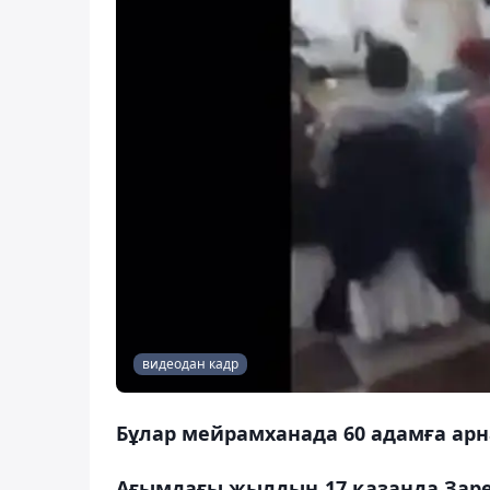
видеодан кадр
Бұлар мейрамханада 60 адамға арн
Ағымдағы жылдың 17 қазанда Зар