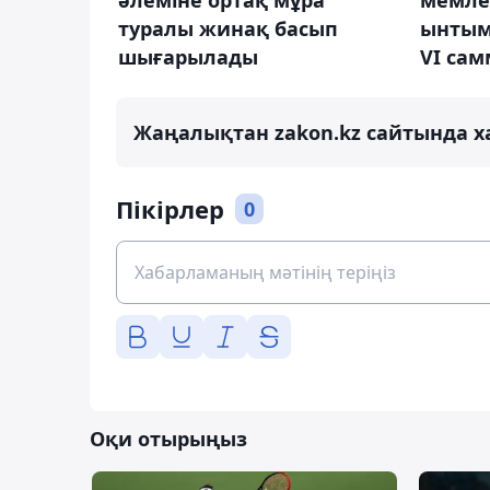
мемле
туралы жинақ басып
ынтым
шығарылады
VI сам
Жаңалықтан zakon.kz сайтында х
Пікірлер
0
Оқи отырыңыз