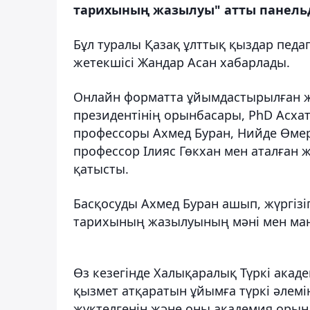
тарихының жазылуы" атты панель
Бұл туралы Қазақ ұлттық қыздар педа
жетекшісі Жандар Асан хабарлады.
Онлайн форматта ұйымдастырылған ж
президентінің орынбасары, PhD Асхат
профессоры Ахмед Буран, Нийде Өмер
профессор Ілияс Гөкхан мен аталған
қатысты.
Басқосуды Ахмед Буран ашып, жүргізіп
тарихының жазылуының мәні мен маңы
Өз кезегінде Халықаралық Түркі ака
қызмет атқаратын ұйымға түркі әлемін
жүктелгенін және оны академия орынд