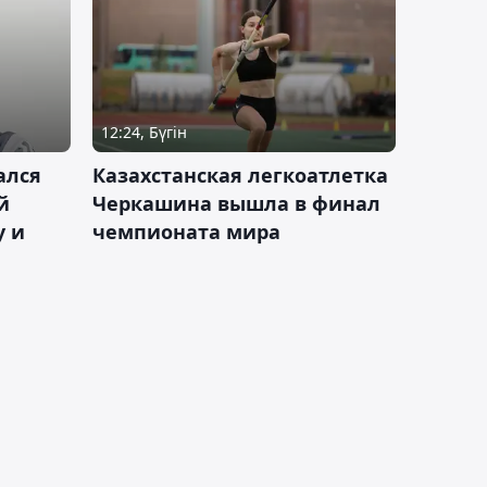
12:24, Бүгін
ался
Казахстанская легкоатлетка
й
Черкашина вышла в финал
у и
чемпионата мира