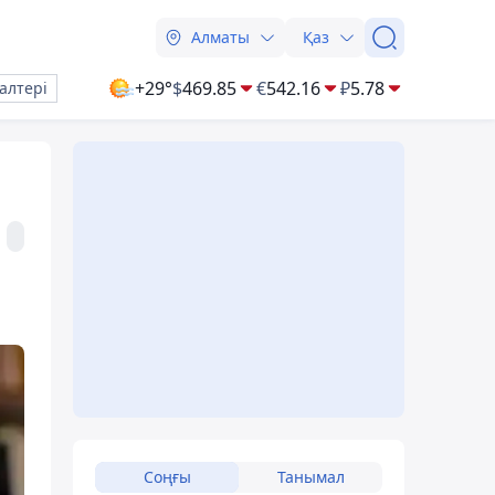
Алматы
Қаз
+29°
$
469.85
€
542.16
₽
5.78
алтері
ы
Соңғы
Танымал