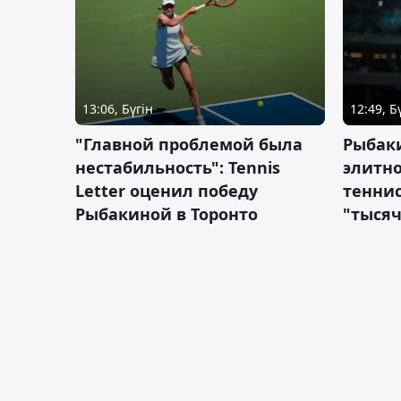
13:06, Бүгін
12:49, Б
"Главной проблемой была
Рыбаки
нестабильность": Tennis
элитно
Letter оценил победу
теннис
Рыбакиной в Торонто
"тысяч