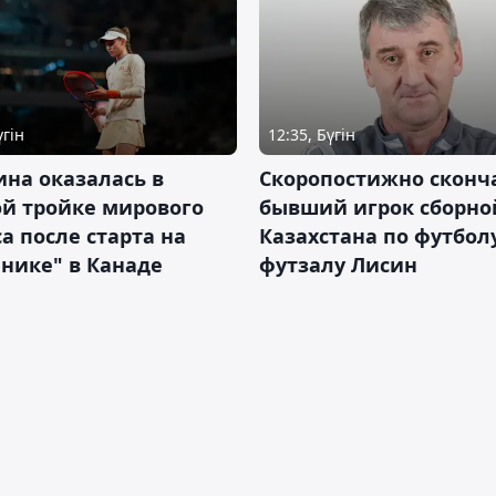
үгін
12:35, Бүгін
на оказалась в
Скоропостижно сконч
й тройке мирового
бывший игрок сборно
а после старта на
Казахстана по футбол
нике" в Канаде
футзалу Лисин