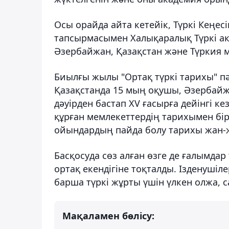
Осы орайда айта кетейік, Түркі Кең
тапсырмасымен Халықаралық Түркі ак
Әзербайжан, Қазақстан және Түркия м
Биылғы жылы "Ортақ түркі тарихы" пә
Қазақстанда 15 мың оқушы, Әзербайж
дәуірден бастап XV ғасырға дейінгі к
құрған мемлекеттердің тарихымен бір
ойындардың пайда болу тарихы жан-ж
Басқосуда сөз алған өзге де ғалымдар 
ортақ екендігіне тоқталды. Ізденуші
барша түркі жұрты үшін үлкен олжа, 
Мақаламен бөлісу: