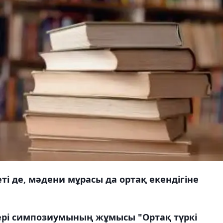
ті де, мәдени мұрасы да ортақ екендігіне
лері симпозиумының жұмысы "Ортақ түркі