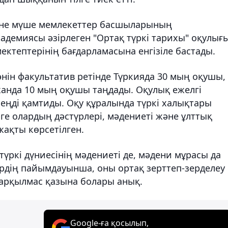
есіне мүше мемлекеттер басшыларының
адемиясы әзірлеген "Ортақ түркі тарихы" оқулығ
ектептерінің бағдарламасына енгізіле бастады.
нін факультатив ретінде Түркияда 30 мың оқушы,
анда 10 мың оқушы таңдады. Оқулық ежелгі
езеңді қамтиды. Оқу құралында түркі халықтары
ге олардың дәстүрлері, мәдениеті және ұлттық
ақты көрсетілген.
түркі дүниесінің мәдениеті де, мәдени мұрасы да
лердің пайымдауынша, оны ортақ зерттеп-зерделеу
сарқылмас қазына болары анық.
Google-ға қосылып,