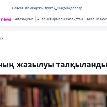
Саясат
Әлем
Қаржы
Оқиға
Құқық
Мақалалар
#Қазақмыс
#Салыстырмалы Қазақстан
#Халық бухг
kz
ының жазылуы талқыланд