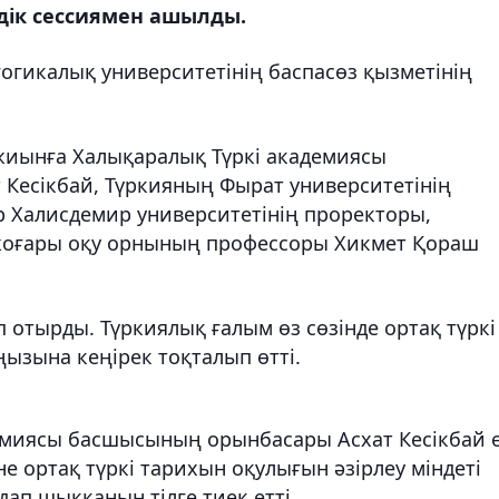
дік сессиямен ашылды.
гогикалық университетінің баспасөз қызметінің
иынға Халықаралық Түркі академиясы
 Кесікбай, Түркияның Фырат университетінің
 Халисдемир университетінің проректоры,
 жоғары оқу орнының профессоры Хикмет Қораш
 отырды. Түркиялық ғалым өз сөзінде ортақ түркі
зына кеңірек тоқталып өтті.
демиясы басшысының орынбасары Асхат Кесікбай ө
е ортақ түркі тарихын оқулығын әзірлеу міндеті
ап шыққанын тілге тиек етті.