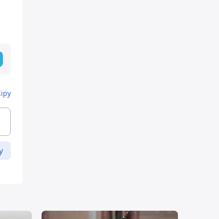
Кіру
у