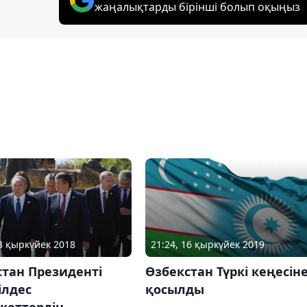
жаңалықтарды бірінші болып оқыңыз
03 қыркүйек 2018
21:24, 16 қыркүйек 2019
тан Президенті
Өзбекстан Түркі кеңесін
тілдес
қосылды