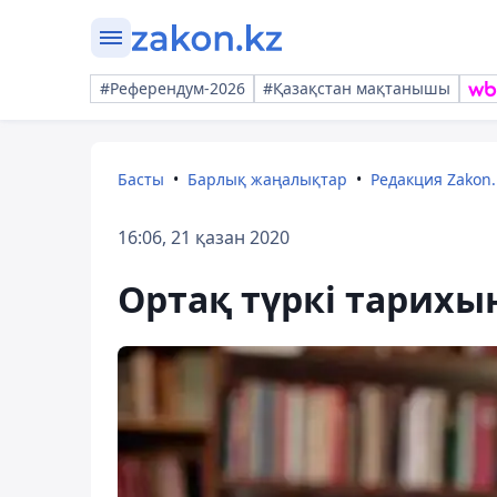
#Референдум-2026
#Қазақстан мақтанышы
Басты
Барлық жаңалықтар
Редакция Zakon.
16:06, 21 қазан 2020
Ортақ түркі тарих