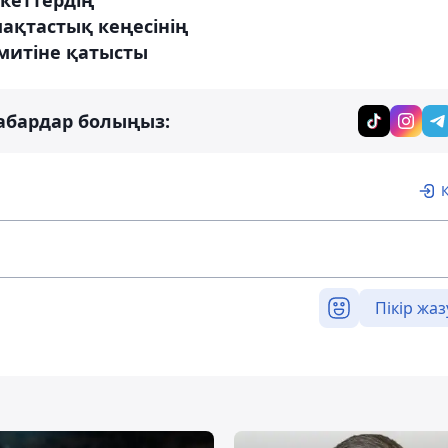
кеттердің
ақтастық кеңесінің
митіне қатысты
абардар болыңыз:
Пікір жаз