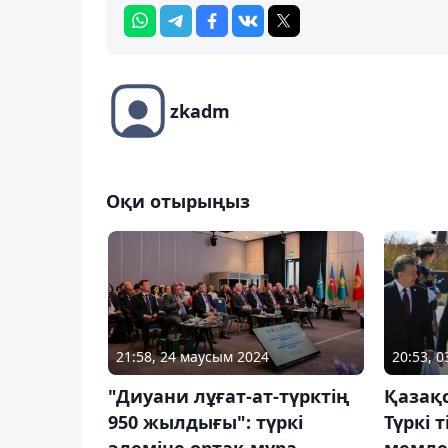
zkadm
Оқи отырыңыз
21:58, 24 маусым 2024
20:53, 
"Диуани лұғат-ат-түрктің
Қазақс
950 жылдығы": түркі
Түркі 
әлеміне ортақ мұра