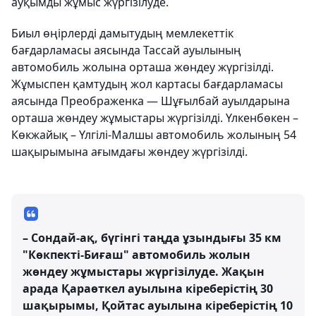
ауқымды жұмыс жүргізілуде.
Биыл өңірлерді дамытудың мемлекеттік
бағдарламасы аясында Тассай ауылының
автомобиль жолына орташа жөндеу жүргізілді.
Жұмыспен қамтудың жол картасы бағдарламасы
аясында Преображенка — Шұғылбай ауылдарына
орташа жөндеу жұмыстары жүргізілді. Үлкенбөкен –
Көкжайық – Үлгілі-Малшы автомобиль жолының 54
шақырымына ағымдағы жөндеу жүргізілді.
– Сондай-ақ, бүгінгі таңда ұзындығы 35 км
"Көкпекті-Биғаш" автомобиль жолын
жөндеу жұмыстары жүргізілуде. Жақын
арада Қараөткел ауылына кіреберістің 30
шақырымы, Қойтас ауылына кіреберістің 10