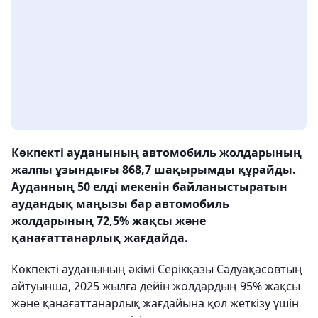
Көкпекті ауданының автомобиль жолдарының
жалпы ұзындығы 868,7 шақырымды құрайды.
Ауданның 50 елді мекенін байланыстыратын
аудандық маңызы бар автомобиль
жолдарының 72,5% жақсы және
қанағаттанарлық жағдайда.
Көкпекті ауданының әкімі Серікқазы Сәдуақасовтың
айтуынша, 2025 жылға дейін жолдардың 95% жақсы
және қанағаттанарлық жағдайына қол жеткізу үшін