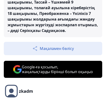
шақырымы, Тассай – Үшкөмей 9
шақырымы, толағай ауылына кіреберістің
18 шақырымы, Преображенка – Үкілікіз 7
шақырымы жолдарына ағымдағы жөндеу
жұмыстарын жүргізуді жоспарлап отырмыз,
– деді Серікқазы Сәдуақасов.
Мақаламен бөлісу
Google-ға қосылып,
жаңалықтарды бірінші болып оқыңыз
zkadm