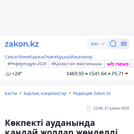
Қаз
Саясат
Әлем
Қаржы
Оқиға
Құқық
Мақалалар
#Референдум-2026
#Қазақстан мақтанышы
+24°
$
469.93
€
541.64
₽
5.71
Басты
Барлық жаңалықтар
Редакция Zakon.kz
22:46, 21 қазан 2020
Көкпекті ауданында
қандай жолдар жөнделді