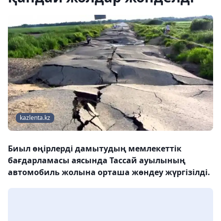
kazlenta.kz
Биыл өңірлерді дамытудың мемлекеттік
бағдарламасы аясында Тассай ауылының
автомобиль жолына орташа жөндеу жүргізілді.